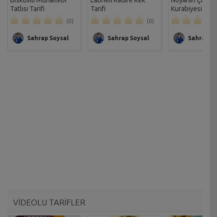
Tatlısı Tarifi
Tarifi
Kurabiyesi Tarif
(0)
(0)
Sahrap Soysal
Sahrap Soysal
Sahrap So
VİDEOLU TARİFLER