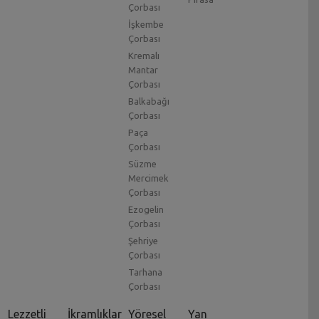
Çorbası
İşkembe
Çorbası
Kremalı
Mantar
Çorbası
Balkabağı
Çorbası
Paça
Çorbası
Süzme
Mercimek
Çorbası
Ezogelin
Çorbası
Şehriye
Çorbası
Tarhana
Çorbası
Lezzetli
İkramlıklar
Yöresel
Yan