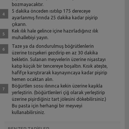
bozmayacaktır.
5 dakika önceden ısıtılıp 175 dereceye
ayarlanmış fırında 25 dakika kadar pişirip
çıkarın.
Kek ılık hale gelince içine hazırladığınız ılık
muhallebiyi yayın.
Taze ya da dondurulmuş böğrütlenlerin
üzerine tozşekeri gezdirip en az 30 dakika
bekletin. Sulanan meyvelerin üzerine nişastayı
katıp küçük bir tencereye boşaltın. Kısık ateşte,
hafifçe karıştırarak kaynayıncaya kadar pişirip
hemen ocaktan alın.
Böğürtlen sosu ılınınca kekin üzerine kaşıkla
yerleştirin. (böğürtlenleri çiğ olarak yerleştirip
üzerine pişirdiğiniz tart jölesini dökebilirsiniz.)
Bu pasta için herhangi bir meyveyi
kullanabilirsiniz.
BENZER TARİFLER