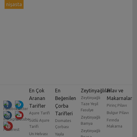
nişasta
En Çok
En
Zeytinyağlılar
Pilav ve
Aranan
Beğenilen
Zeytinyağlı
Makarnalar
Taze Yeşil
Tarifler
Çorba
Pirinç Pilavı
Fasulye
Bulgur Pilavı
Aşure Tarifi
Tarifleri
Zeytinyağlı
Fırında
Sütlü Aşure
Domates
Bamya
Makarna
Tarifi
Çorbası
Zeytinyağlı
Un Helvası
Yayla
Pırasa