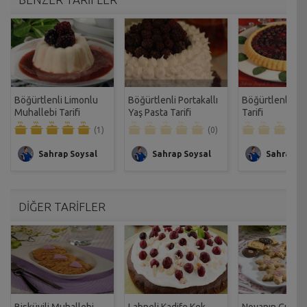
Böğürtlenli Limonlu
Böğürtlenli Portakallı
Böğürtlenli Ra
Muhallebi Tarifi
Yaş Pasta Tarifi
Tarifi
(1)
(0)
Sahrap Soysal
Sahrap Soysal
Sahrap So
DİĞER TARİFLER
Bisküvili Muhallebi
Labneli Kadife Kek
Noyanın Çıtır