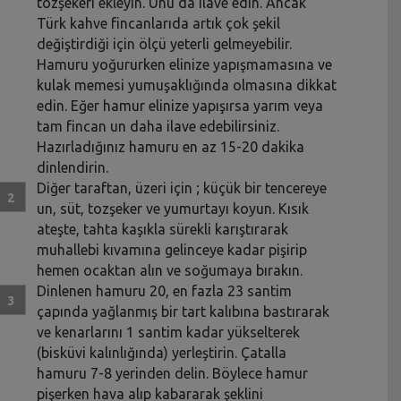
tozşekeri ekleyin. Unu da ilave edin. Ancak
Türk kahve fincanlarıda artık çok şekil
değiştirdiği için ölçü yeterli gelmeyebilir.
Hamuru yoğururken elinize yapışmamasına ve
kulak memesi yumuşaklığında olmasına dikkat
edin. Eğer hamur elinize yapışırsa yarım veya
tam fincan un daha ilave edebilirsiniz.
Hazırladığınız hamuru en az 15-20 dakika
dinlendirin.
Diğer taraftan, üzeri için ; küçük bir tencereye
un, süt, tozşeker ve yumurtayı koyun. Kısık
ateşte, tahta kaşıkla sürekli karıştırarak
muhallebi kıvamına gelinceye kadar pişirip
hemen ocaktan alın ve soğumaya bırakın.
Dinlenen hamuru 20, en fazla 23 santim
çapında yağlanmış bir tart kalıbına bastırarak
ve kenarlarını 1 santim kadar yükselterek
(bisküvi kalınlığında) yerleştirin. Çatalla
hamuru 7-8 yerinden delin. Böylece hamur
pişerken hava alıp kabararak şeklini