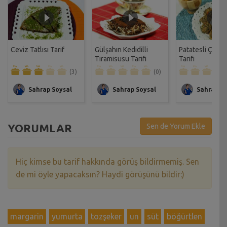
Ceviz Tatlısı Tarif
Gülşahın Kedidilli
Patatesli Çıtır 
Tiramisusu Tarifi
Tarifi
(3)
(0)
Sahrap Soysal
Sahrap Soysal
Sahrap So
YORUMLAR
Sen de Yorum Ekle
Hiç kimse bu tarif hakkında görüş bildirmemiş. Sen
de mi öyle yapacaksın? Haydi görüşünü bildir:)
margarin
yumurta
tozşeker
un
süt
böğürtlen