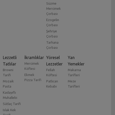
Süzme
Mercimek
Çorbası
Ezogelin
Çorbası
Şehriye
Çorbası
Tarhana
Çorbası
Lezzetli
İkramlıklar
Yöresel
Yan
Tatlılar
Mercimek
Lezzetler
Yemekler
Köftesi
Browni
Fellah
Makarna
Ekmek
Tarifi
Köftesi
Tarifleri
Pizza Tarifi
Mozaik
Patlıcan
Meze
Pasta
Kebabı
Tarifleri
Kadayıflı
Muhallebi
Sütlaç Tarifi
Islak Kek
Tarifi