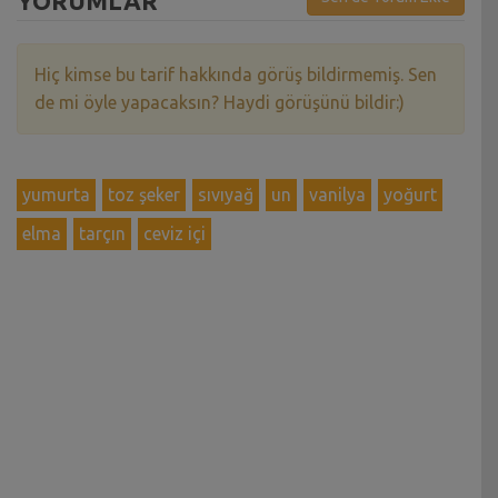
YORUMLAR
Hiç kimse bu tarif hakkında görüş bildirmemiş. Sen
de mi öyle yapacaksın? Haydi görüşünü bildir:)
yumurta
toz şeker
sıvıyağ
un
vanilya
yoğurt
elma
tarçın
ceviz içi