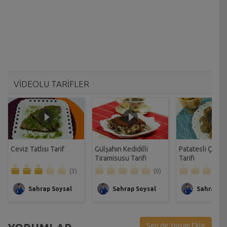
VİDEOLU TARİFLER
Ceviz Tatlısı Tarif
Gülşahın Kedidilli
Patatesli Çıtır 
Tiramisusu Tarifi
Tarifi
(3)
(0)
Sahrap Soysal
Sahrap Soysal
Sahrap So
Sen de Yorum Ekle