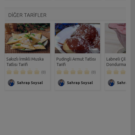
DİĞER TARİFLER
Sakızlı İrmikli Muska
Pudingli Armut Tatlısı
Labneli Çilekli
Tatlısı Tarifi
Tarifi
Dondurma Tarif
(0)
(0)
Sahrap Soysal
Sahrap Soysal
Sahrap So