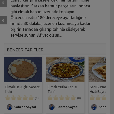
paylaştırın. Sarkan hamur parçalarını bohça
gibi elmalı harcın üzerinde toplayın.
Önceden ısıtıp 180 dereceye ayarladığınız
fırında 30 dakika, üzerleri kızarıncaya kadar
pişirin. Fırından çıkarıp tahinle süsleyerek
servise sunun. Afiyet olsun...
BENZER TARİFLER
Elmalı Havuçlu Sanatçı
Elmalı Yufka Tatlısı
Sarı Burma Tatlı
Keki
Tarifi
Hızlı Bayram Tat
Tarifi
(1)
(0)
Sahrap Soysal
Sahrap Soysal
Sahrap So