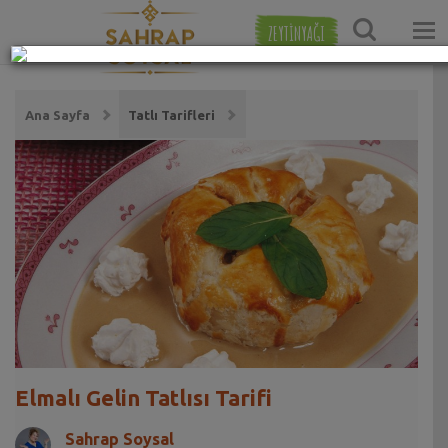
ZEYTİNYAĞI
Ana Sayfa
Tatlı Tarifleri
Elmalı Gelin Tatlısı Tarifi
Sahrap Soysal