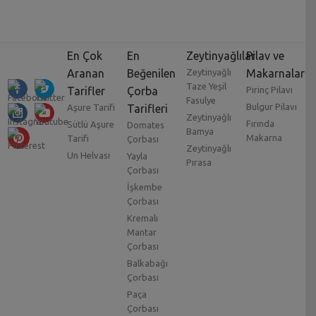
En Çok
En
Zeytinyağlılar
Pilav ve
Aranan
Beğenilen
Zeytinyağlı
Makarnalar
Taze Yeşil
Tarifler
Çorba
Pirinç Pilavı
Fasulye
Bulgur Pilavı
Aşure Tarifi
Tarifleri
Zeytinyağlı
Fırında
Sütlü Aşure
Domates
Bamya
Makarna
Tarifi
Çorbası
Zeytinyağlı
Un Helvası
Yayla
Pırasa
Çorbası
İşkembe
Çorbası
Kremalı
Mantar
Çorbası
Balkabağı
Çorbası
Paça
Çorbası