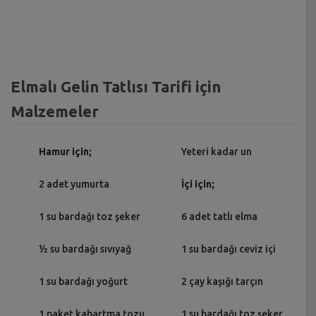
Elmalı Gelin Tatlısı Tarifi için
Malzemeler
Hamur için;
Yeteri kadar un
2 adet yumurta
İçi için;
1 su bardağı toz şeker
6 adet tatlı elma
½ su bardağı sıvıyağ
1 su bardağı ceviz içi
1 su bardağı yoğurt
2 çay kaşığı tarçın
1 paket kabartma tozu
1 su bardağı toz şeker