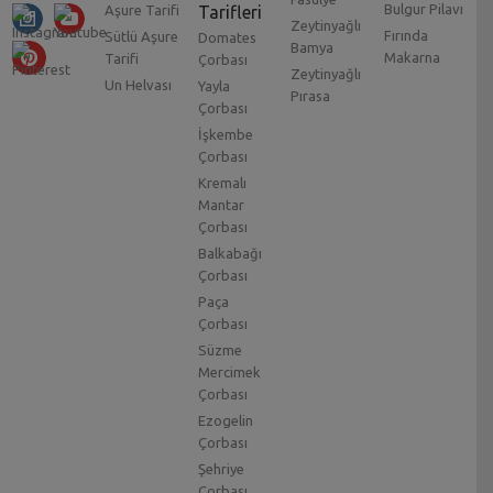
Bulgur Pilavı
Aşure Tarifi
Tarifleri
Zeytinyağlı
Fırında
Sütlü Aşure
Domates
Bamya
Makarna
Tarifi
Çorbası
Zeytinyağlı
Un Helvası
Yayla
Pırasa
Çorbası
İşkembe
Çorbası
Kremalı
Mantar
Çorbası
Balkabağı
Çorbası
Paça
Çorbası
Süzme
Mercimek
Çorbası
Ezogelin
Çorbası
Şehriye
Çorbası