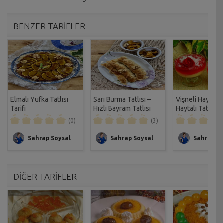
BENZER TARİFLER
Elmalı Yufka Tatlısı
Sarı Burma Tatlısı –
Vişneli Haytayl
Tarifi
Hızlı Bayram Tatlısı
Haytalı Tatlısı Ta
Tarifi
(0)
(3)
Sahrap Soysal
Sahrap Soysal
Sahrap So
DİĞER TARİFLER