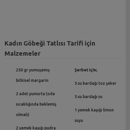
Kadın Göbeği Tatlısı Tarifi için
Malzemeler
250 gr yumuşamış
Şerbet için;
bitkisel margarin
5 su bardağı toz şeker
2 adet yumurta (oda
5 su bardağı su
sıcaklığında beklemiş
1 yemek kaşığı limon
olmalı)
suyu
2 yemek kaşığı pudra