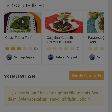
VİDEOLU TARİFLER
Ceviz Tatlısı Tarif
Gülşahın Kedidilli
Patatesli Çıtır 
Tiramisusu Tarifi
Tarifi
(3)
(0)
Sahrap Soysal
Sahrap Soysal
Sahrap So
YORUMLAR
Sen de Yorum Ekle
Hiç kimse bu tarif hakkında görüş bildirmemiş. Sen
de mi öyle yapacaksın? Haydi görüşünü bildir:)