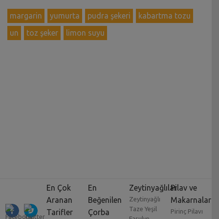
margarin
yumurta
pudra şekeri
kabartma tozu
un
toz şeker
limon suyu
En Çok
En
Zeytinyağlılar
Pilav ve
Aranan
Beğenilen
Zeytinyağlı
Makarnalar
Taze Yeşil
Tarifler
Çorba
Pirinç Pilavı
Fasulye