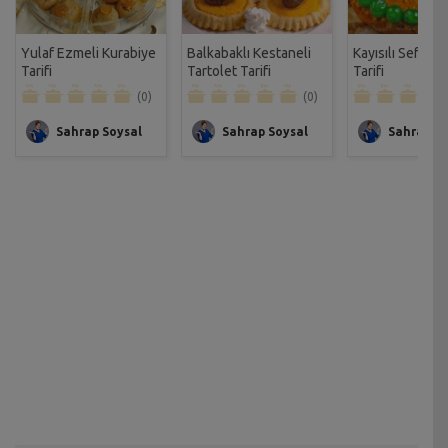
Yulaf Ezmeli Kurabiye
Balkabaklı Kestaneli
Kayısılı Sefire K
Tarifi
Tartolet Tarifi
Tarifi
(0)
(0)
Sahrap Soysal
Sahrap Soysal
Sahrap So