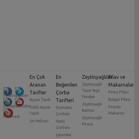
En Çok
En
Zeytinyağlılar
Pilav ve
Aranan
Beğenilen
Zeytinyağlı
Makarnalar
Taze Yeşil
Tarifler
Çorba
Pirinç Pilavı
Fasulye
Bulgur Pilavı
Aşure Tarifi
Tarifleri
Zeytinyağlı
Fırında
Sütlü Aşure
Domates
Bamya
Makarna
Tarifi
Çorbası
Zeytinyağlı
Un Helvası
Yayla
Pırasa
Çorbası
İşkembe