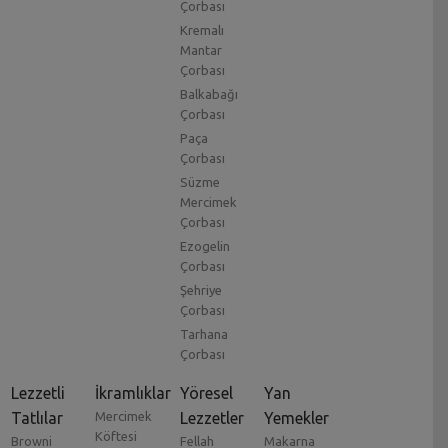
Çorbası
Kremalı
Mantar
Çorbası
Balkabağı
Çorbası
Paça
Çorbası
Süzme
Mercimek
Çorbası
Ezogelin
Çorbası
Şehriye
Çorbası
Tarhana
Çorbası
Lezzetli
İkramlıklar
Yöresel
Yan
Tatlılar
Mercimek
Lezzetler
Yemekler
Köftesi
Browni
Fellah
Makarna