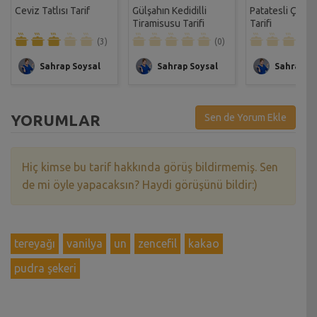
Ceviz Tatlısı Tarif
Gülşahın Kedidilli
Patatesli Çıtır 
Tiramisusu Tarifi
Tarifi
(3)
(0)
Sahrap Soysal
Sahrap Soysal
Sahrap So
YORUMLAR
Sen de Yorum Ekle
Hiç kimse bu tarif hakkında görüş bildirmemiş. Sen
de mi öyle yapacaksın? Haydi görüşünü bildir:)
tereyağı
vanilya
un
zencefil
kakao
pudra şekeri