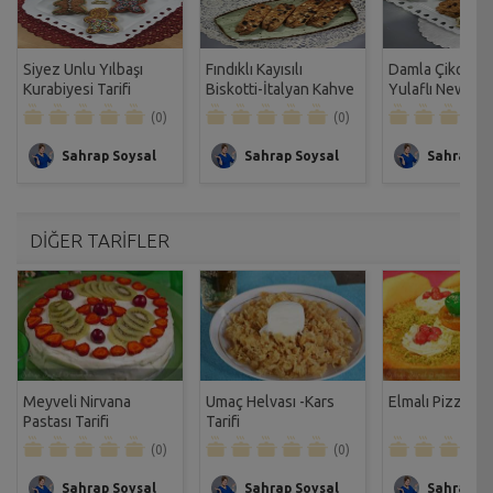
Siyez Unlu Yılbaşı
Fındıklı Kayısılı
Damla Çikolatal
Kurabiyesi Tarifi
Biskotti-İtalyan Kahve
Yulaflı New Yo
Kurabiyesi Tarifi
Kurabiyesi Tarif
(0)
(0)
Sahrap Soysal
Sahrap Soysal
Sahrap So
DİĞER TARİFLER
Meyveli Nirvana
Umaç Helvası -Kars
Elmalı Pizza Kek
Pastası Tarifi
Tarifi
(0)
(0)
Sahrap Soysal
Sahrap Soysal
Sahrap So