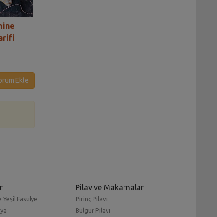
mine
Susamlı Göbeklitepe
Mahlepli Denizli
rifi
Kurabiyesi Tarifi– Şanlıurfa
Tarifi
orum Ekle
r
Pilav ve Makarnalar
 Yeşil Fasulye
Pirinç Pilavı
mya
Bulgur Pilavı