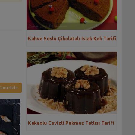
Kahve Soslu Çikolatalı Islak Kek Tarifi
örüntüle
Kakaolu Cevizli Pekmez Tatlısı Tarifi