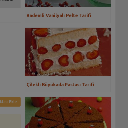
Bademli Vanilyalı Pelte Tarifi
Çilekli Büyükada Pastası Tarifi
ktası Ekle