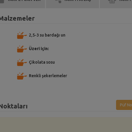
n Malzemeler
2,5-3 su bardağı un
Üzeri için:
Çikolata sosu
Renkli şekerlemeler
 Noktaları
Püf No