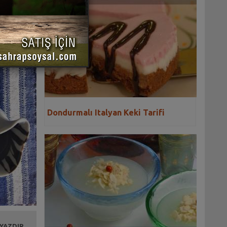
Dondurmalı Italyan Keki Tarifi
 YAZDIR