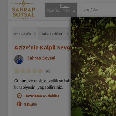
TÜM TARİFLER
Ana Sayfa
Tatlı Tarifleri
Azize'nin Kalpli Sevgili Kurabiyesi
Sahrap Soysal
(0)
Gününüze renk, güzellik ve tat katmak için sevgili
kurabiyesini yapabilirsiniz.
Hazırlama 45 dakika
8 Kişilik