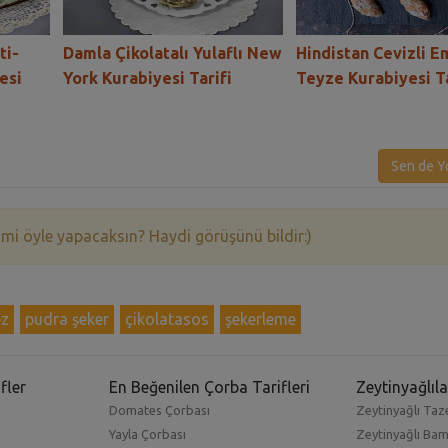
ti-
Damla Çikolatalı Yulaflı New
Hindistan Cevizli E
esi
York Kurabiyesi Tarifi
Teyze Kurabiyesi Ta
Sen de Y
 mi öyle yapacaksın? Haydi görüşünü bildir:)
z
pudra şeker
çikolatasos
şekerleme
fler
En Beğenilen Çorba Tarifleri
Zeytinyağlıla
Domates Çorbası
Zeytinyağlı Taze
Yayla Çorbası
Zeytinyağlı Ba