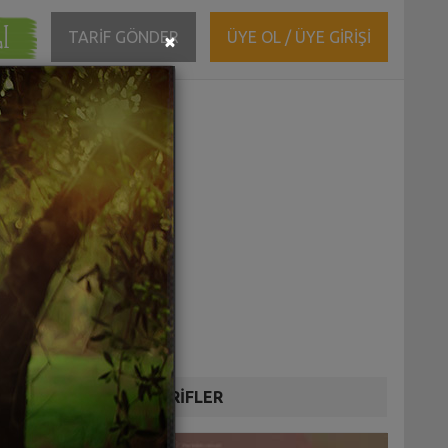
ĞI
Close
TARİF GÖNDER
ÜYE OL / ÜYE GİRİŞİ
×
DİĞER TARİFLER