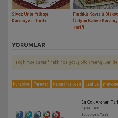
i
Siyez Unlu Yılbaşı
Fındıklı Kayısılı Biskot
Kurabiyesi Tarifi
İtalyan Kahve Kurabiy
Tarifi
YORUMLAR
Hiç kimse bu tarif hakkında görüş bildirmemiş. Sen de
kurabiye
Tereyağ
kabartma tozu
vanilya
mayone
En Çok Aranan Tari
Aşure Tarifi
Sütlü Aşure Tarifi