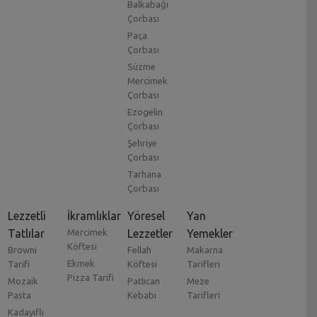
Balkabağı
Çorbası
Paça
Çorbası
Süzme
Mercimek
Çorbası
Ezogelin
Çorbası
Şehriye
Çorbası
Tarhana
Çorbası
Lezzetli
İkramlıklar
Yöresel
Yan
Tatlılar
Mercimek
Lezzetler
Yemekler
Köftesi
Browni
Fellah
Makarna
Ekmek
Tarifi
Köftesi
Tarifleri
Pizza Tarifi
Mozaik
Patlıcan
Meze
Pasta
Kebabı
Tarifleri
Kadayıflı