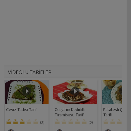
VİDEOLU TARİFLER
Ceviz Tatlısı Tarif
Gülşahın Kedidilli
Patatesli Çıtır 
Tiramisusu Tarifi
Tarifi
(3)
(0)