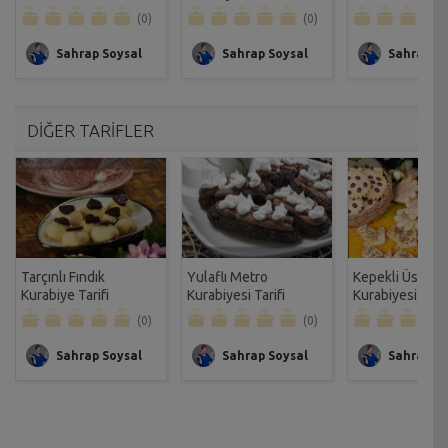
(0)
(0)
Sahrap Soysal
Sahrap Soysal
Sahrap So
DİĞER TARİFLER
Tarçınlı Fındık
Yulaflı Metro
Kepekli Üsküp
Kurabiye Tarifi
Kurabiyesi Tarifi
Kurabiyesi Tarif
(0)
(0)
Sahrap Soysal
Sahrap Soysal
Sahrap So