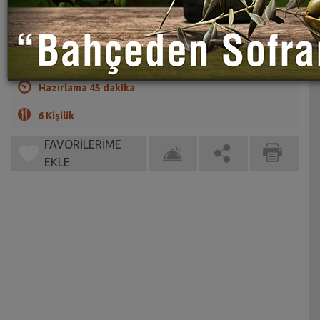
Limonun mis kokusu evi sarsın
(0)
Hazırlama 45 dakika
6 Kişilik
FAVORİLERİME
EKLE