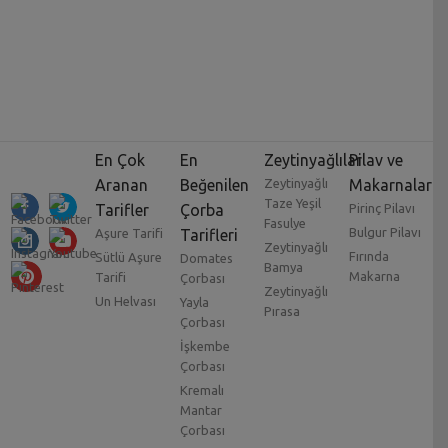
En Çok
En
Zeytinyağlılar
Pilav ve
Aranan
Beğenilen
Zeytinyağlı
Makarnalar
Taze Yeşil
Tarifler
Çorba
Pirinç Pilavı
Fasulye
Bulgur Pilavı
Aşure Tarifi
Tarifleri
Zeytinyağlı
Fırında
Sütlü Aşure
Domates
Bamya
Makarna
Tarifi
Çorbası
Zeytinyağlı
Un Helvası
Yayla
Pırasa
Çorbası
İşkembe
Çorbası
Kremalı
Mantar
Çorbası