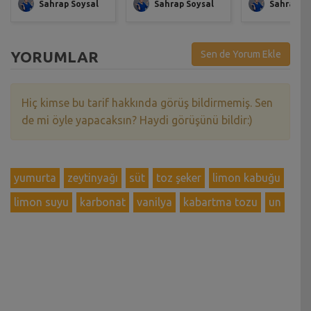
Sahrap Soysal
Sahrap Soysal
Sahrap So
YORUMLAR
Sen de Yorum Ekle
Hiç kimse bu tarif hakkında görüş bildirmemiş. Sen
de mi öyle yapacaksın? Haydi görüşünü bildir:)
yumurta
zeytinyağı
süt
toz şeker
limon kabuğu
limon suyu
karbonat
vanilya
kabartma tozu
un