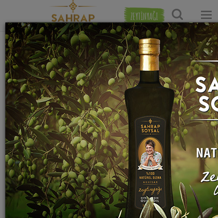
ZEYTİNYAĞI
Ana Sayfa
Tatlı Tarifleri
Kurabiye Tarifleri
Limonlu Anne Kurabiyesi Tarifi
Sahrap Soysal