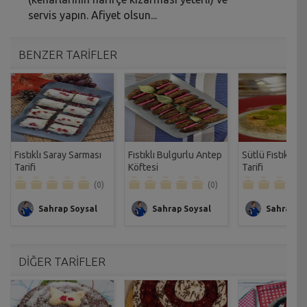
servis yapın. Afiyet olsun...
BENZER TARİFLER
Fıstıklı Saray Sarması
Fıstıklı Bulgurlu Antep
Sütlü Fıstıklı K
Tarifi
Köftesi
Tarifi
(0)
(0)
Sahrap Soysal
Sahrap Soysal
Sahrap So
DİĞER TARİFLER