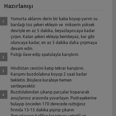
Hazırlanışı
Yumurta aklarını derin bir kaba koyup yarım su
bardağı toz şekeri ekleyin ve mikserin yüksek
devriyle en az 5 dakika, beyazlaşıncaya kadar
çırpın. Kalan şekeri ekleyip bembeyaz, kar gibi
oluncaya kadar, en az 5 dakika daha çırpmaya
devam edin.
Fıstığı ilave edip spatulayla karıştırın.
Hindistan cevizini katıp tekrar karıştırın.
Karışımı buzdolabına koyup 2 saat kadar
bekletin. Böylece kurabiye hemen
sertleşecektir.
Buzdolabından çıkarıp parçalar kopararak
avuçlarınız arasında yuvarlayın. Pudraşekerine
bulayıp önceden 170 derecede ısıttığınız
fırında 13-15 dakika pişirip çıkarın
(kenarlarının hafifçe kızarması yeterli) ve