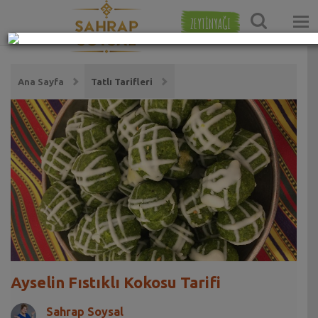
ZEYTİNYAĞI
Ana Sayfa
Tatlı Tarifleri
Ayselin Fıstıklı Kokosu Tarifi
Sahrap Soysal