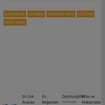
yumurta akı
toz şeker
Hindistan cevizi
toz fıstık
pudra şekeri
En Çok
En
Zeytinyağlılar
Pilav ve
Aranan
Beğenilen
Zeytinyağlı
Makarnalar