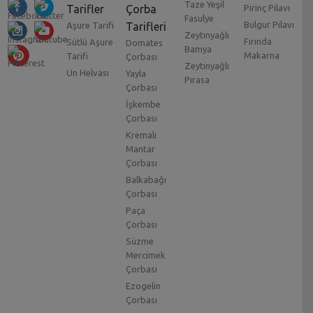
Taze Yeşil
Tarifler
Çorba
Pirinç Pilavı
Fasulye
Bulgur Pilavı
Aşure Tarifi
Tarifleri
Zeytinyağlı
Fırında
Sütlü Aşure
Domates
Bamya
Makarna
Tarifi
Çorbası
Zeytinyağlı
Un Helvası
Yayla
Pırasa
Çorbası
İşkembe
Çorbası
Kremalı
Mantar
Çorbası
Balkabağı
Çorbası
Paça
Çorbası
Süzme
Mercimek
Çorbası
Ezogelin
Çorbası