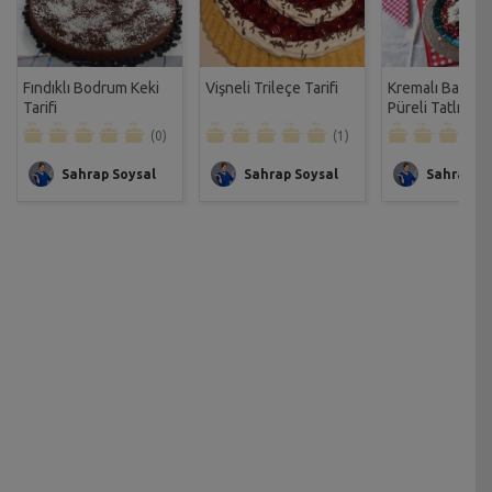
Fındıklı Bodrum Keki
Vişneli Trileçe Tarifi
Kremalı Bal Ka
Tarifi
Püreli Tatlı Tarif
(0)
(1)
Sahrap Soysal
Sahrap Soysal
Sahrap So