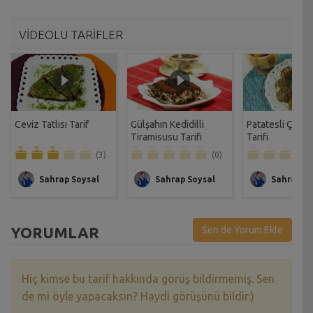
VİDEOLU TARİFLER
Ceviz Tatlısı Tarif
Gülşahın Kedidilli
Patatesli Çıtır 
Tiramisusu Tarifi
Tarifi
(3)
(0)
Sahrap Soysal
Sahrap Soysal
Sahrap So
YORUMLAR
Sen de Yorum Ekle
Hiç kimse bu tarif hakkında görüş bildirmemiş. Sen
de mi öyle yapacaksın? Haydi görüşünü bildir:)