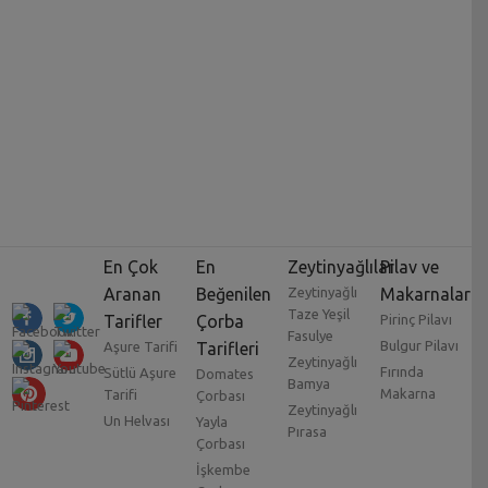
En Çok
En
Zeytinyağlılar
Pilav ve
Aranan
Beğenilen
Zeytinyağlı
Makarnalar
Taze Yeşil
Tarifler
Çorba
Pirinç Pilavı
Fasulye
Bulgur Pilavı
Aşure Tarifi
Tarifleri
Zeytinyağlı
Fırında
Sütlü Aşure
Domates
Bamya
Makarna
Tarifi
Çorbası
Zeytinyağlı
Un Helvası
Yayla
Pırasa
Çorbası
İşkembe