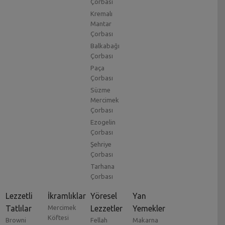
Çorbası
Kremalı
Mantar
Çorbası
Balkabağı
Çorbası
Paça
Çorbası
Süzme
Mercimek
Çorbası
Ezogelin
Çorbası
Şehriye
Çorbası
Tarhana
Çorbası
Lezzetli
İkramlıklar
Yöresel
Yan
Tatlılar
Mercimek
Lezzetler
Yemekler
Köftesi
Browni
Fellah
Makarna