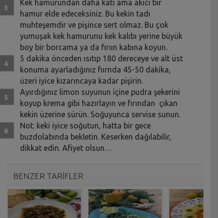
Kek hamurundan daha katı ama akıcı bir
hamur elde edeceksiniz. Bu kekin tadı
muhteşemdir ve pişince sert olmaz. Bu çok
yumuşak kek hamurunu kek kalıbı yerine büyük
boy bir borcama ya da fırıın kabına koyun.
5 dakika önceden ısıtıp 180 dereceye ve alt üst
konuma ayarladığınız fıırnda 45-50 dakika,
üzeri iyice kızarıncaya kadar pişirin.
Ayırdığınız limon suyunun içine pudra şekerini
koyup krema gibi hazırlayın ve fırından çıkan
kekin üzerine sürün. Soğuyunca servise sunun.
Not: keki iyice soğutun, hatta bir gece
buzdolabında bekletin. Keserken dağılabilir,
dikkat edin. Afiyet olsun…
BENZER TARİFLER