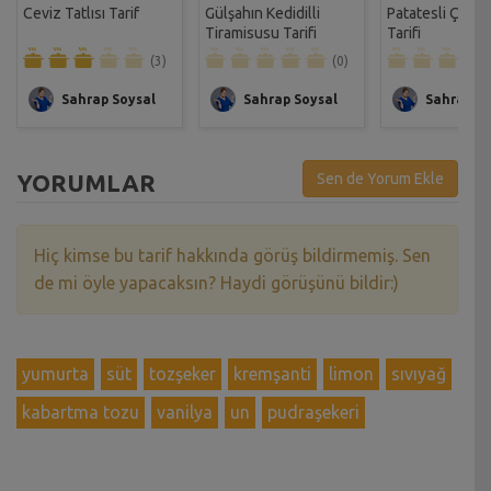
Ceviz Tatlısı Tarif
Gülşahın Kedidilli
Patatesli Çıtır 
Tiramisusu Tarifi
Tarifi
(3)
(0)
Sahrap Soysal
Sahrap Soysal
Sahrap So
YORUMLAR
Sen de Yorum Ekle
Hiç kimse bu tarif hakkında görüş bildirmemiş. Sen
de mi öyle yapacaksın? Haydi görüşünü bildir:)
yumurta
süt
tozşeker
kremşanti
limon
sıvıyağ
kabartma tozu
vanilya
un
pudraşekeri