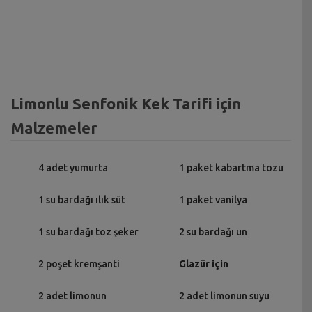
Limonlu Senfonik Kek Tarifi için
Malzemeler
4 adet yumurta
1 paket kabartma tozu
1 su bardağı ılık süt
1 paket vanilya
1 su bardağı toz şeker
2 su bardağı un
2 poşet kremşanti
Glazür için
2 adet limonun
2 adet limonun suyu