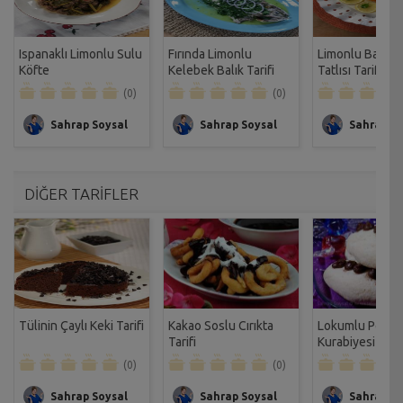
Ispanaklı Limonlu Sulu
Fırında Limonlu
Limonlu Bademl
Köfte
Kelebek Balık Tarifi
Tatlısı Tarifi
(0)
(0)
Sahrap Soysal
Sahrap Soysal
Sahrap So
DİĞER TARİFLER
Tülinin Çaylı Keki Tarifi
Kakao Soslu Cırıkta
Lokumlu Poğaç
Tarifi
Kurabiyesi
(0)
(0)
Sahrap Soysal
Sahrap Soysal
Sahrap So