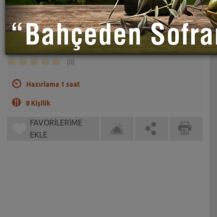
Limonlu Senfonik Kek Tarifi
Sahrap Soysal
Çay saatlerinizin vazgeçilmezi olacak bir kek...
(0)
Hazırlama 1 saat
8 Kişilik
FAVORİLERİME
EKLE