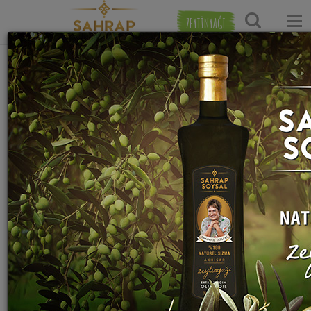
ZEYTİNYAĞI
Ana Sayfa
Tatlı Tarifleri