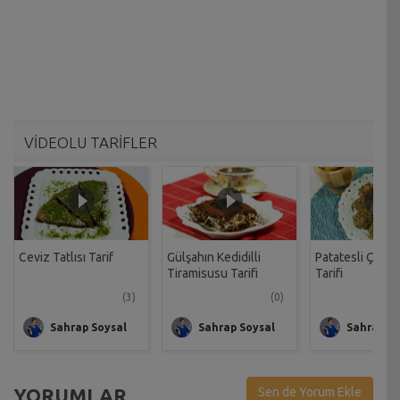
VİDEOLU TARİFLER
Ceviz Tatlısı Tarif
Gülşahın Kedidilli
Patatesli Çıtır 
Tiramisusu Tarifi
Tarifi
(3)
(0)
Sahrap Soysal
Sahrap Soysal
Sahrap So
YORUMLAR
Sen de Yorum Ekle