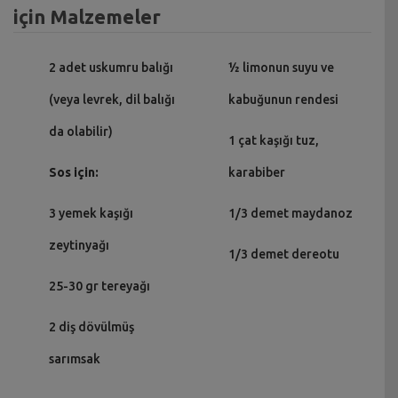
için Malzemeler
2 adet uskumru balığı
½ limonun suyu ve
(veya levrek, dil balığı
kabuğunun rendesi
da olabilir)
1 çat kaşığı tuz,
Sos için:
karabiber
3 yemek kaşığı
1/3 demet maydanoz
zeytinyağı
1/3 demet dereotu
25-30 gr tereyağı
2 diş dövülmüş
sarımsak