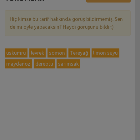
Hiç kimse bu tarif hakkında görüş bildirmemiş. Sen
de mi öyle yapacaksın? Haydi görüşünü bildir:)
uskumru
levrek
somon
Tereyağ
limon suyu
maydanoz
dereotu
sarımsak