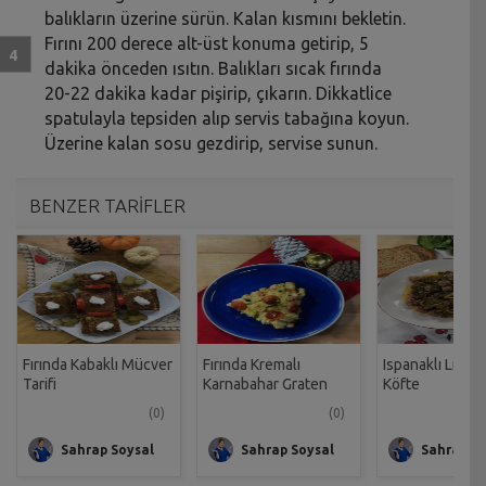
balıkların üzerine sürün. Kalan kısmını bekletin.
Fırını 200 derece alt-üst konuma getirip, 5
dakika önceden ısıtın. Balıkları sıcak fırında
20-22 dakika kadar pişirip, çıkarın. Dikkatlice
spatulayla tepsiden alıp servis tabağına koyun.
Üzerine kalan sosu gezdirip, servise sunun.
BENZER TARİFLER
Fırında Kabaklı Mücver
Fırında Kremalı
Ispanaklı Limon
Tarifi
Karnabahar Graten
Köfte
Tarifi
(0)
(0)
Sahrap Soysal
Sahrap Soysal
Sahrap So