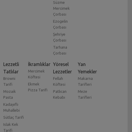
Süzme
Mercimek
Çorbası
Ezogelin
Çorbası
Şehriye
Çorbası
Tarhana
Çorbası
Lezzetli
İkramlıklar
Yöresel
Yan
Tatlılar
Mercimek
Lezzetler
Yemekler
Köftesi
Browni
Fellah
Makarna
Ekmek
Tarifi
Köftesi
Tarifleri
Pizza Tarifi
Mozaik
Patlıcan
Meze
Pasta
Kebabı
Tarifleri
Kadayıflı
Muhallebi
Sütlaç Tarifi
Islak Kek
Tarifi