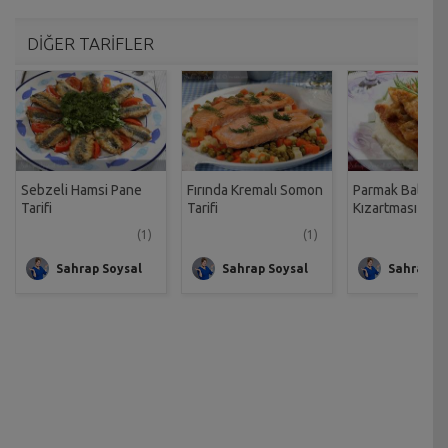
DİĞER TARİFLER
Sebzeli Hamsi Pane
Fırında Kremalı Somon
Parmak Balık
Tarifi
Tarifi
Kızartması Tarif
(1)
(1)
Sahrap Soysal
Sahrap Soysal
Sahrap So