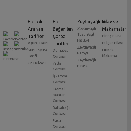
En Çok
En
Zeytinyağlılar
Pilav ve
Aranan
Beğenilen
Zeytinyağlı
Makarnalar
Taze Yeşil
Tarifler
Çorba
Pirinç Pilavı
Fasulye
Bulgur Pilavı
Aşure Tarifi
Tarifleri
Zeytinyağlı
Fırında
Sütlü Aşure
Domates
Bamya
Makarna
Tarifi
Çorbası
Zeytinyağlı
Un Helvası
Yayla
Pırasa
Çorbası
İşkembe
Çorbası
Kremalı
Mantar
Çorbası
Balkabağı
Çorbası
Paça
Çorbası