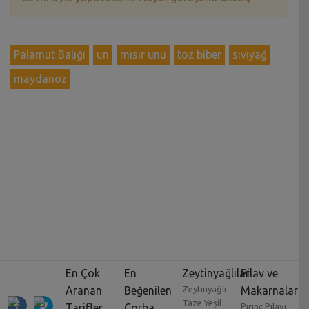
Palamut Balığı
un
mısır unu
toz biber
sıvıyağ
maydanoz
En Çok
En
Zeytinyağlılar
Pilav ve
Aranan
Beğenilen
Zeytinyağlı
Makarnalar
Taze Yeşil
Tarifler
Çorba
Pirinç Pilavı