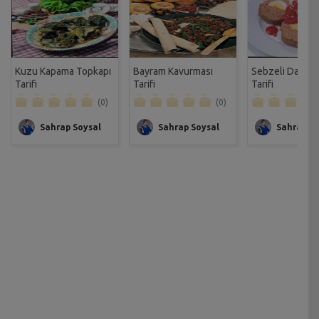
Kuzu Kapama Topkapı
Bayram Kavurması
Sebzeli Dalyan
Tarifi
Tarifi
Tarifi
(0)
(0)
Sahrap Soysal
Sahrap Soysal
Sahrap So