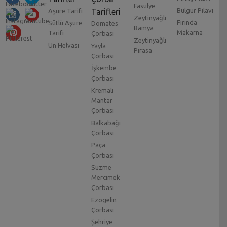
Fasulye
Bulgur Pilavı
Aşure Tarifi
Tarifleri
Zeytinyağlı
Fırında
Sütlü Aşure
Domates
Bamya
Makarna
Tarifi
Çorbası
Zeytinyağlı
Un Helvası
Yayla
Pırasa
Çorbası
İşkembe
Çorbası
Kremalı
Mantar
Çorbası
Balkabağı
Çorbası
Paça
Çorbası
Süzme
Mercimek
Çorbası
Ezogelin
Çorbası
Şehriye