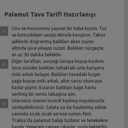
Palamut Tava Tarifi Hazırlanışı
Unu ve mısırununu yayvan bir kaba koyun. Tuz
ve kırmızıbiberi serpip elinizle karıştırın. Takoz
şeklinde doğranmış balıkları akan suyun
altında iyice yıkayıp süzün. Balıkları süzgeçte
en az 30 dakika bekletin.
Diğer taraftan, sıvıyağı tavaya koyup kızdırın.
İyice süzülen balıkları tabaktaki unlu karışıma
önlü arkalı bulayın. Balıkları tavadaki kızgın
yağa koyup önlü arkalı, altın sarısı oluncaya
kadar pişirin. Kızaran balıkları kağıt havlu
serilmiş bir servis tabağına alın.
İsterseniz üzerini incecik kıyılmış maydanozla
süsleyebilirsiniz. Salata ya da haşlanmış sebze
yanında sıcak sıcak servise sunun. Not;
Trakya’da palamut balığı tuzlanır ve tenekelere
basılır. Yeneceği zaman çıkarılır, suda bekletilip