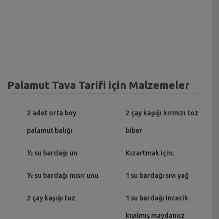
Palamut Tava Tarifi için Malzemeler
2 adet orta boy
2 çay kaşığı kırmızı toz
palamut balığı
biber
½ su bardağı un
Kızartmak için;
½ su bardağı mısır unu
1 su bardağı sıvı yağ
2 çay kaşığı tuz
1 su bardağı incecik
kıyılmış maydanoz