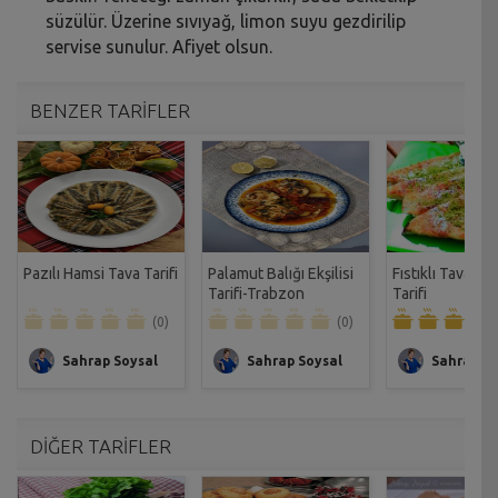
süzülür. Üzerine sıvıyağ, limon suyu gezdirilip
servise sunulur. Afiyet olsun.
BENZER TARİFLER
Pazılı Hamsi Tava Tarifi
Palamut Balığı Ekşilisi
Fıstıklı Tava Ka
Tarifi-Trabzon
Tarifi
(0)
(0)
Sahrap Soysal
Sahrap Soysal
Sahrap So
DİĞER TARİFLER