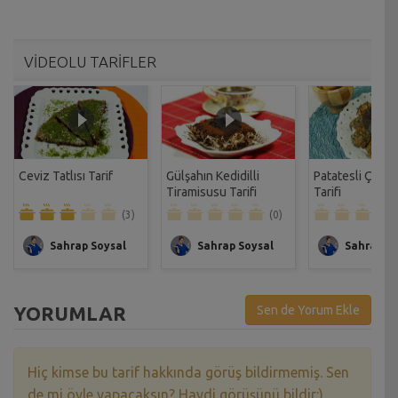
VİDEOLU TARİFLER
Ceviz Tatlısı Tarif
Gülşahın Kedidilli
Patatesli Çıtır 
Tiramisusu Tarifi
Tarifi
(3)
(0)
Sahrap Soysal
Sahrap Soysal
Sahrap So
YORUMLAR
Sen de Yorum Ekle
Hiç kimse bu tarif hakkında görüş bildirmemiş. Sen
de mi öyle yapacaksın? Haydi görüşünü bildir:)