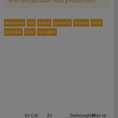
de mi öyle yapacaksın? Haydi görüşünü bildir:)
kremşanti
süt
kakao
yumurta
krokan
ceviz
portakal
beze
toz şeker
En Çok
En
Zeytinyağlılar
Pilav ve