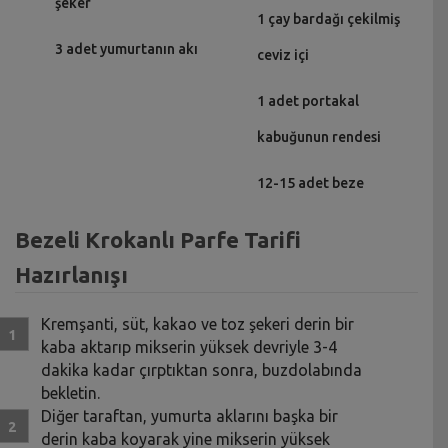
şeker
1 çay bardağı çekilmiş
3 adet yumurtanın akı
ceviz içi
1 adet portakal
kabuğunun rendesi
12-15 adet beze
Bezeli Krokanlı Parfe Tarifi
Hazırlanışı
Kremşanti, süt, kakao ve toz şekeri derin bir
kaba aktarıp mikserin yüksek devriyle 3-4
dakika kadar çırptıktan sonra, buzdolabında
bekletin.
Diğer taraftan, yumurta aklarını başka bir
derin kaba koyarak yine mikserin yüksek