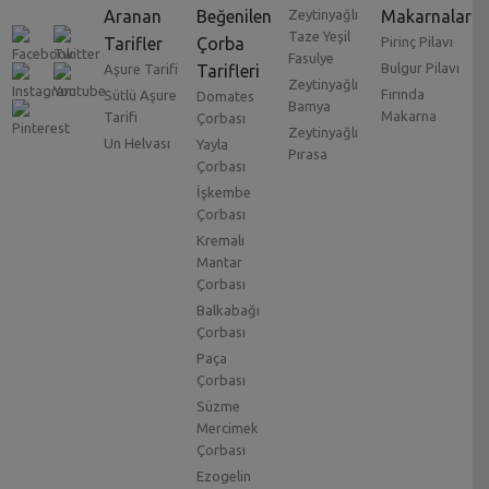
Aranan
Beğenilen
Zeytinyağlı
Makarnalar
Taze Yeşil
Tarifler
Çorba
Pirinç Pilavı
Fasulye
Bulgur Pilavı
Aşure Tarifi
Tarifleri
Zeytinyağlı
Fırında
Sütlü Aşure
Domates
Bamya
Makarna
Tarifi
Çorbası
Zeytinyağlı
Un Helvası
Yayla
Pırasa
Çorbası
İşkembe
Çorbası
Kremalı
Mantar
Çorbası
Balkabağı
Çorbası
Paça
Çorbası
Süzme
Mercimek
Çorbası
Ezogelin