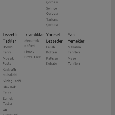
Çorbası
Şehriye
Çorbası
Tarhana
Çorbası
Lezzetli
İkramlıklar
Yöresel
Yan
Tatlılar
Mercimek
Lezzetler
Yemekler
Köftesi
Browni
Fellah
Makarna
Ekmek
Tarifi
Köftesi
Tarifleri
Pizza Tarifi
Mozaik
Patlıcan
Meze
Pasta
Kebabı
Tarifleri
Kadayıflı
Muhallebi
Sütlaç Tarifi
Islak Kek
Tarifi
Etimek
Tatlısı
Un
Kurabiyesi