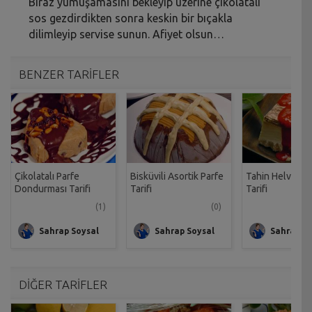
Biraz yumuşamasını bekleyip üzerine çikolatalı
sos gezdirdikten sonra keskin bir bıçakla
dilimleyip servise sunun. Afiyet olsun…
BENZER TARİFLER
Çikolatalı Parfe
Bisküvili Asortik Parfe
Tahin Helvalı P
Dondurması Tarifi
Tarifi
Tarifi
(1)
(0)
Sahrap Soysal
Sahrap Soysal
Sahrap So
DİĞER TARİFLER