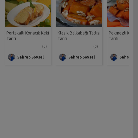
Portakallı Konacık Keki
Klasik Balkabağı Tatlısı
Pekmezli Kabak 
Tarifi
Tarifi
Tarifi
(0)
(0)
Sahrap Soysal
Sahrap Soysal
Sahrap So