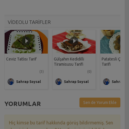
VİDEOLU TARİFLER
Ceviz Tatlısı Tarif
Gülşahın Kedidilli
Patatesli Çıtır 
Tiramisusu Tarifi
Tarifi
(3)
(0)
Sahrap Soysal
Sahrap Soysal
Sahrap So
YORUMLAR
Sen de Yorum Ekle
Hiç kimse bu tarif hakkında görüş bildirmemiş. Sen