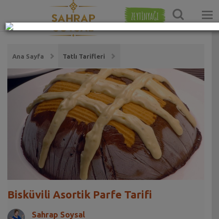
ZEYTİNYAĞI
Ana Sayfa
Tatlı Tarifleri
Bisküvili Asortik Parfe Tarifi
Sahrap Soysal