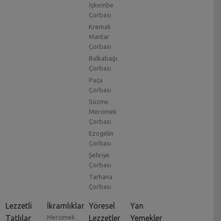
İşkembe
Çorbası
Kremalı
Mantar
Çorbası
Balkabağı
Çorbası
Paça
Çorbası
Süzme
Mercimek
Çorbası
Ezogelin
Çorbası
Şehriye
Çorbası
Tarhana
Çorbası
Lezzetli
İkramlıklar
Yöresel
Yan
Tatlılar
Mercimek
Lezzetler
Yemekler