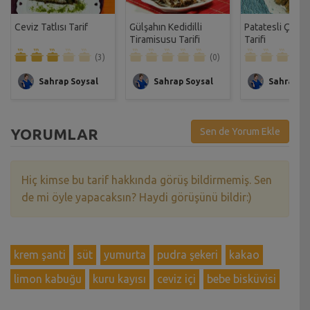
Ceviz Tatlısı Tarif
Gülşahın Kedidilli
Patatesli Çıtır 
Tiramisusu Tarifi
Tarifi
(3)
(0)
Sahrap Soysal
Sahrap Soysal
Sahrap So
YORUMLAR
Sen de Yorum Ekle
Hiç kimse bu tarif hakkında görüş bildirmemiş. Sen
de mi öyle yapacaksın? Haydi görüşünü bildir:)
krem şanti
süt
yumurta
pudra şekeri
kakao
limon kabuğu
kuru kayısı
ceviz içi
bebe bisküvisi