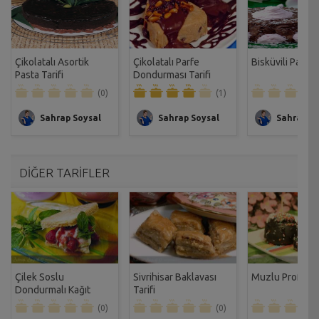
Çikolatalı Asortik
Çikolatalı Parfe
Bisküvili Pasta T
Pasta Tarifi
Dondurması Tarifi
(0)
(1)
Sahrap Soysal
Sahrap Soysal
Sahrap So
DİĞER TARİFLER
Çilek Soslu
Sivrihisar Baklavası
Muzlu Profiterol
Dondurmalı Kağıt
Tarifi
Helva Tarifi
(0)
(0)