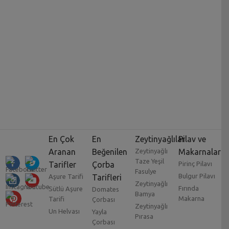
En Çok
En
Zeytinyağlılar
Pilav ve
Aranan
Beğenilen
Zeytinyağlı
Makarnalar
Taze Yeşil
Tarifler
Çorba
Pirinç Pilavı
Fasulye
Bulgur Pilavı
Aşure Tarifi
Tarifleri
Zeytinyağlı
Fırında
Sütlü Aşure
Domates
Bamya
Makarna
Tarifi
Çorbası
Zeytinyağlı
Un Helvası
Yayla
Pırasa
Çorbası