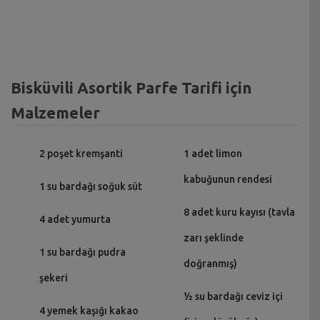
Bisküvili Asortik Parfe Tarifi için
Malzemeler
2 poşet kremşanti
1 adet limon
kabuğunun rendesi
1 su bardağı soğuk süt
8 adet kuru kayısı (tavla
4 adet yumurta
zarı şeklinde
1 su bardağı pudra
doğranmış)
şekeri
½ su bardağı ceviz içi
4 yemek kaşığı kakao