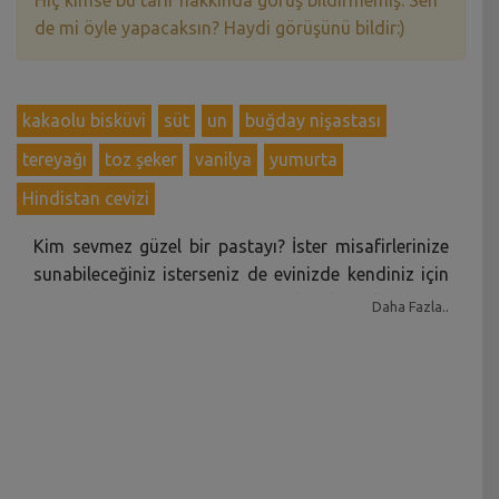
Hiç kimse bu tarif hakkında görüş bildirmemiş. Sen
de mi öyle yapacaksın? Haydi görüşünü bildir:)
kakaolu bisküvi
süt
un
buğday nişastası
tereyağı
toz şeker
vanilya
yumurta
Hindistan cevizi
Kim sevmez güzel bir pastayı? İster misafirlerinize
sunabileceğiniz isterseniz de evinizde kendiniz için
yapabileceğiniz bu hafif ve güzel tatlı, tatlı tarifleri
Daha Fazla..
arasında en çok tercih edilenler arasında yer alıyor.
Pasta tarifleri içinde hem hafif hem de yapımı çok
basit olan bu bisküvili pastayı çok seveceksiniz.