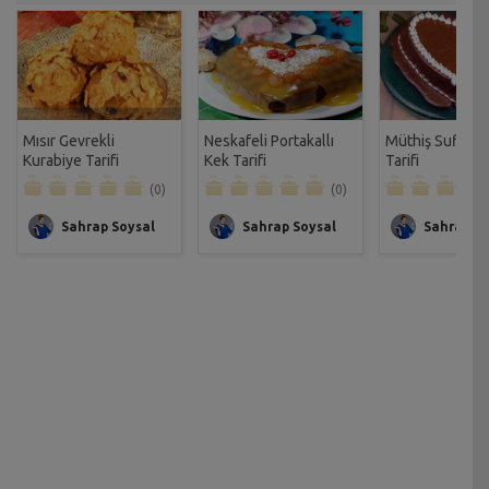
Mısır Gevrekli
Neskafeli Portakallı
Müthiş Sufle Ke
Kurabiye Tarifi
Kek Tarifi
Tarifi
(0)
(0)
Sahrap Soysal
Sahrap Soysal
Sahrap So