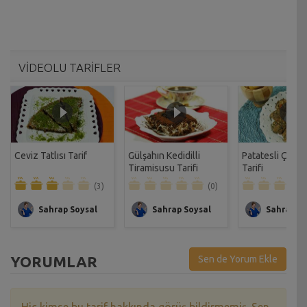
VİDEOLU TARİFLER
Ceviz Tatlısı Tarif
Gülşahın Kedidilli
Patatesli Çıtır 
Tiramisusu Tarifi
Tarifi
(3)
(0)
Sahrap Soysal
Sahrap Soysal
Sahrap So
YORUMLAR
Sen de Yorum Ekle