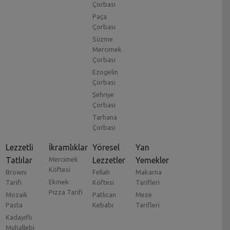
Çorbası
Paça
Çorbası
Süzme
Mercimek
Çorbası
Ezogelin
Çorbası
Şehriye
Çorbası
Tarhana
Çorbası
Lezzetli
İkramlıklar
Yöresel
Yan
Tatlılar
Mercimek
Lezzetler
Yemekler
Köftesi
Browni
Fellah
Makarna
Ekmek
Tarifi
Köftesi
Tarifleri
Pizza Tarifi
Mozaik
Patlıcan
Meze
Pasta
Kebabı
Tarifleri
Kadayıflı
Muhallebi