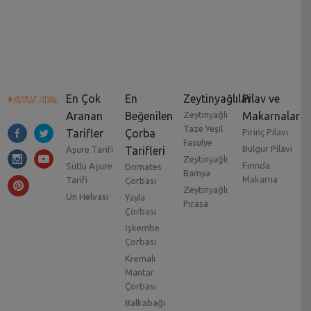
En Çok
En
Zeytinyağlılar
Pilav ve
Aranan
Beğenilen
Zeytinyağlı
Makarnalar
Taze Yeşil
Tarifler
Çorba
Pirinç Pilavı
Fasulye
Bulgur Pilavı
Aşure Tarifi
Tarifleri
Zeytinyağlı
Fırında
Sütlü Aşure
Domates
Bamya
Makarna
Tarifi
Çorbası
Zeytinyağlı
Un Helvası
Yayla
Pırasa
Çorbası
İşkembe
Çorbası
Kremalı
Mantar
Çorbası
Balkabağı