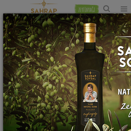
ZEYTİNYAĞI
Ana Sayfa
Tatlı Tarifleri