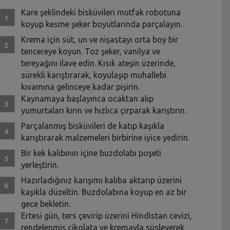
Kare şeklindeki bisküvileri mutfak robotuna
koyup kesme şeker boyutlarında parçalayın.
Krema için süt, un ve nişastayı orta boy bir
tencereye koyun. Toz şeker, vanilya ve
tereyağını ilave edin. Kısık ateşin üzerinde,
sürekli karıştırarak, koyulaşıp muhallebi
kıvamına gelinceye kadar pişirin.
Kaynamaya başlayınca ocaktan alıp
yumurtaları kırın ve hızlıca çırparak karıştırın.
Parçalanmış bisküvileri de katıp kaşıkla
karıştırarak malzemeleri birbirine iyice yedirin.
Bir kek kalıbının içine buzdolabı poşeti
yerleştirin.
Hazırladığınız karışımı kalıba aktarıp üzerini
kaşıkla düzeltin. Buzdolabına koyup en az bir
gece bekletin.
Ertesi gün, ters çevirip üzerini Hindistan cevizi,
rendelenmiş çikolata ve kremayla süsleyerek