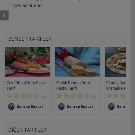
servise sunun.
BENZER TARİFLER
Çok Çilekli Rulo Pasta
Fındık Ezmeli Rulo
Ekmek Kadayıf
Tarifi
Pasta Tarifi
Kremalı Pasta Ta
(0)
(0)
Sahrap Soysal
Sahrap Soysal
Sahrap So
DİĞER TARİFLER