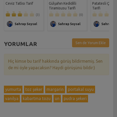
Ceviz Tatlısı Tarif
Gülşahın Kedidilli
Patatesli Çıtır 
Tiramisusu Tarifi
Tarifi
(3)
(0)
Sahrap Soysal
Sahrap Soysal
Sahrap So
YORUMLAR
Sen de Yorum Ekle
Hiç kimse bu tarif hakkında görüş bildirmemiş. Sen
de mi öyle yapacaksın? Haydi görüşünü bildir:)
yumurta
toz şeker
margarin
portakal suyu
vanilya
kabartma tozu
un
pudra şekeri