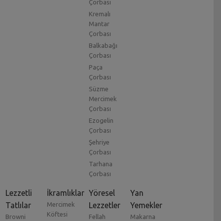
Çorbası
Kremalı
Mantar
Çorbası
Balkabağı
Çorbası
Paça
Çorbası
Süzme
Mercimek
Çorbası
Ezogelin
Çorbası
Şehriye
Çorbası
Tarhana
Çorbası
Lezzetli
İkramlıklar
Yöresel
Yan
Tatlılar
Mercimek
Lezzetler
Yemekler
Köftesi
Browni
Fellah
Makarna