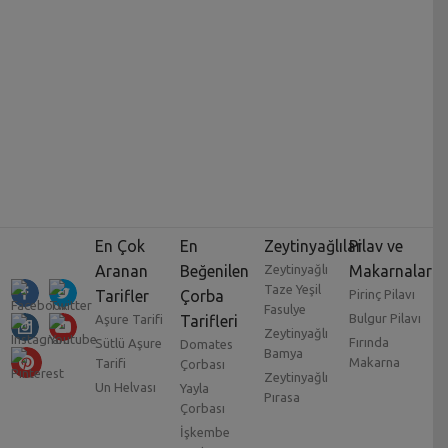
En Çok
En
Zeytinyağlılar
Pilav ve
Aranan
Beğenilen
Zeytinyağlı
Makarnalar
Taze Yeşil
Tarifler
Çorba
Pirinç Pilavı
Fasulye
Bulgur Pilavı
Aşure Tarifi
Tarifleri
Zeytinyağlı
Fırında
Sütlü Aşure
Domates
Bamya
Makarna
Tarifi
Çorbası
Zeytinyağlı
Un Helvası
Yayla
Pırasa
Çorbası
İşkembe