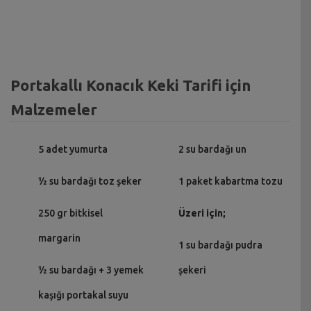
Portakallı Konacık Keki Tarifi için
Malzemeler
5 adet yumurta
2 su bardağı un
½ su bardağı toz şeker
1 paket kabartma tozu
250 gr bitkisel
Üzeri için;
margarin
1 su bardağı pudra
½ su bardağı + 3 yemek
şekeri
kaşığı portakal suyu