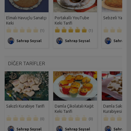
Elmalı Havuçlu Sanatçı
Portakallı YouTube
Sebzeli Yaz Keki
Keki
Keki Tarifi
(1)
(1)
Sahrap Soysal
Sahrap Soysal
Sahrap So
DİĞER TARİFLER
Sakızlı Kurabiye Tarifi
Damla Çikolatalı Kağıt
Damla Sakızlı A
Keki Tarifi
Kurabiyesi Tarif
(0)
(0)
Sahrap Soysal
Sahrap Soysal
Sahrap So