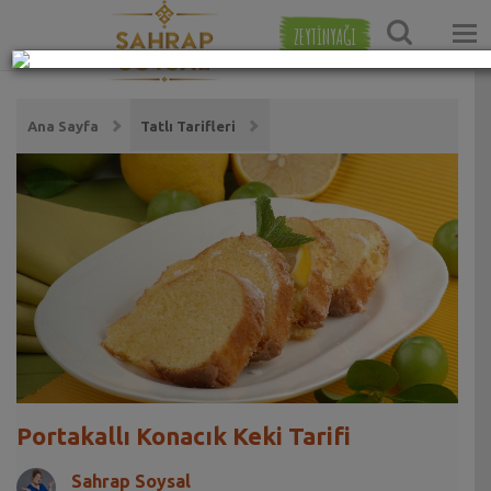
ZEYTİNYAĞI
Ana Sayfa
Tatlı Tarifleri
Portakallı Konacık Keki Tarifi
Sahrap Soysal