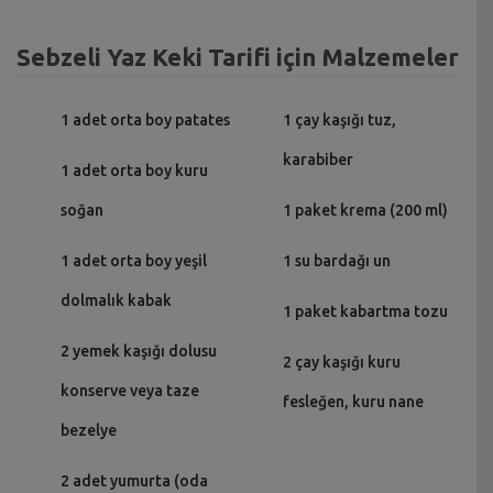
Sebzeli Yaz Keki Tarifi için Malzemeler
1 adet orta boy patates
1 çay kaşığı tuz,
karabiber
1 adet orta boy kuru
soğan
1 paket krema (200 ml)
1 adet orta boy yeşil
1 su bardağı un
dolmalık kabak
1 paket kabartma tozu
2 yemek kaşığı dolusu
2 çay kaşığı kuru
konserve veya taze
fesleğen, kuru nane
bezelye
2 adet yumurta (oda