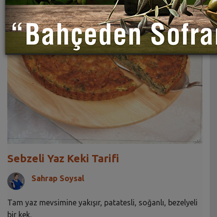
Sebzeli Yaz Keki Tarifi
Sahrap Soysal
Tam yaz mevsimine yakışır, patatesli, soğanlı, bezelyeli
bir kek.