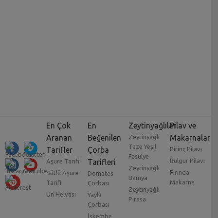
En Çok
En
Zeytinyağlılar
Pilav ve
Aranan
Beğenilen
Zeytinyağlı
Makarnalar
Taze Yeşil
Tarifler
Çorba
Pirinç Pilavı
Fasulye
Bulgur Pilavı
Aşure Tarifi
Tarifleri
Zeytinyağlı
Fırında
Sütlü Aşure
Domates
Bamya
Makarna
Tarifi
Çorbası
Zeytinyağlı
Un Helvası
Yayla
Pırasa
Çorbası
İşkembe