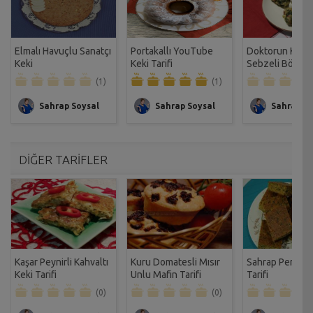
Elmalı Havuçlu Sanatçı
Portakallı YouTube
Doktorun Kıyma
Keki
Keki Tarifi
Sebzeli Börek T
(1)
(1)
Sahrap Soysal
Sahrap Soysal
Sahrap So
DİĞER TARİFLER
Kaşar Peynirli Kahvaltı
Kuru Domatesli Mısır
Sahrap Pera Mıs
Keki Tarifi
Unlu Mafin Tarifi
Tarifi
(0)
(0)