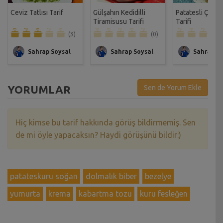
Ceviz Tatlısı Tarif
Gülşahın Kedidilli
Patatesli Çıtır 
Tiramisusu Tarifi
Tarifi
(3)
(0)
Sahrap Soysal
Sahrap Soysal
Sahrap So
YORUMLAR
Sen de Yorum Ekle
Hiç kimse bu tarif hakkında görüş bildirmemiş. Sen
de mi öyle yapacaksın? Haydi görüşünü bildir:)
patateskuru soğan
dolmalık biber
bezelye
yumurta
krema
kabartma tozu
kuru fesleğen