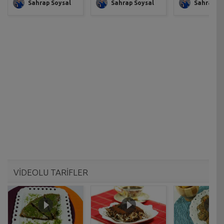
Sahrap Soysal
Sahrap Soysal
Sahrap So
VİDEOLU TARİFLER