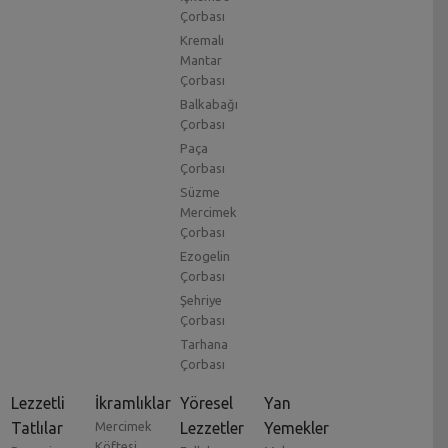
Çorbası
Kremalı
Mantar
Çorbası
Balkabağı
Çorbası
Paça
Çorbası
Süzme
Mercimek
Çorbası
Ezogelin
Çorbası
Şehriye
Çorbası
Tarhana
Çorbası
Lezzetli
İkramlıklar
Yöresel
Yan
Tatlılar
Mercimek
Lezzetler
Yemekler
Köftesi