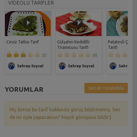
VİDEOLU TARİFLER
Ceviz Tatlısı Tarif
Gülşahın Kedidilli
Patatesli Çıtır 
Tiramisusu Tarifi
Tarifi
(3)
(0)
Sahrap Soysal
Sahrap Soysal
Sahrap So
YORUMLAR
Sen de Yorum Ekle
Hiç kimse bu tarif hakkında görüş bildirmemiş. Sen
de mi öyle yapacaksın? Haydi görüşünü bildir:)