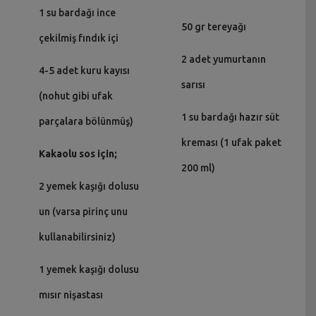
1 su bardağı ince
50 gr tereyağı
çekilmiş fındık içi
2 adet yumurtanın
4-5 adet kuru kayısı
sarısı
(nohut gibi ufak
1 su bardağı hazır süt
parçalara bölünmüş)
kreması (1 ufak paket
Kakaolu sos için;
200 ml)
2 yemek kaşığı dolusu
un (varsa pirinç unu
kullanabilirsiniz)
1 yemek kaşığı dolusu
mısır nişastası