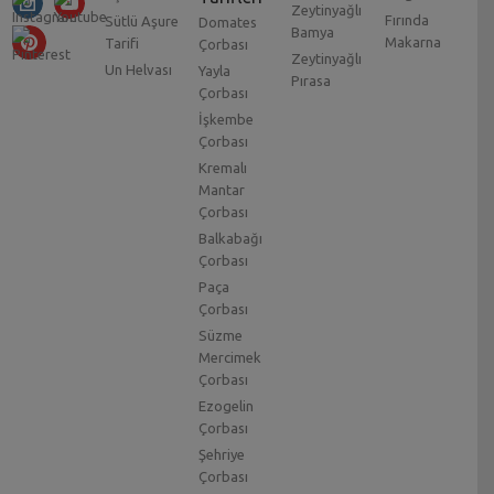
Zeytinyağlı
Fırında
Sütlü Aşure
Domates
Bamya
Makarna
Tarifi
Çorbası
Zeytinyağlı
Un Helvası
Yayla
Pırasa
Çorbası
İşkembe
Çorbası
Kremalı
Mantar
Çorbası
Balkabağı
Çorbası
Paça
Çorbası
Süzme
Mercimek
Çorbası
Ezogelin
Çorbası
Şehriye
Çorbası