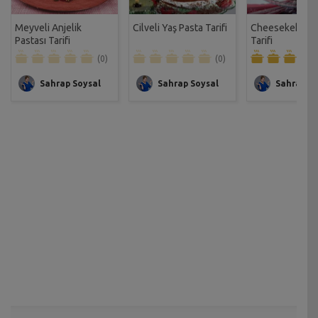
Meyveli Anjelik
Cilveli Yaş Pasta Tarifi
Cheesekekli B
Pastası Tarifi
Tarifi
(0)
(0)
Sahrap Soysal
Sahrap Soysal
Sahrap So