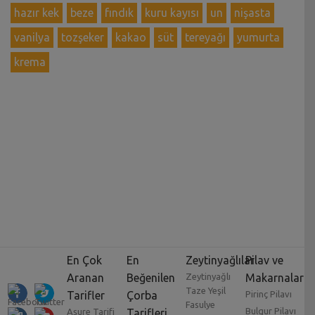
hazır kek
beze
fındık
kuru kayısı
un
nişasta
vanilya
tozşeker
kakao
süt
tereyağı
yumurta
krema
En Çok
En
Zeytinyağlılar
Pilav ve
Aranan
Beğenilen
Zeytinyağlı
Makarnalar
Taze Yeşil
Tarifler
Çorba
Pirinç Pilavı
Fasulye
Bulgur Pilavı
Aşure Tarifi
Tarifleri