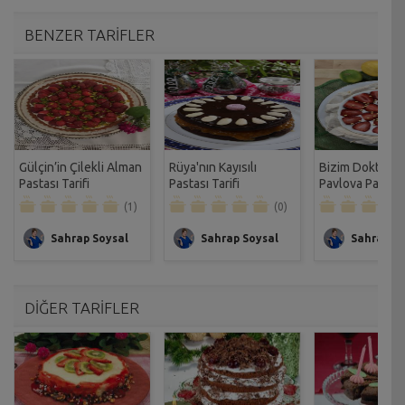
BENZER TARİFLER
Gülçin’in Çilekli Alman
Rüya'nın Kayısılı
Bizim Doktoru
Pastası Tarifi
Pastası Tarifi
Pavlova Pastası 
(1)
(0)
Sahrap Soysal
Sahrap Soysal
Sahrap So
DİĞER TARİFLER