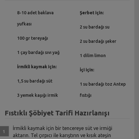
8-10 adet baklava
Şerbet için:
yufkası
2 su bardağı su
100 gr tereyağı
2 su bardağı şeker
1 çay bardağı sıvı yağ
1 dilim limon
İrmikli kaymak için:
İçi için:
1,5 su bardağı süt
1 su bardağı toz Antep
3 yemek kaşığı irmik
fıstığı
Fıstıklı Şöbiyet Tarifi Hazırlanışı
İrmikli kaymak için bir tencereye süt ve irmiği
aktarın. Tel çırpıcı ile karıştırın ve kısık ateşin