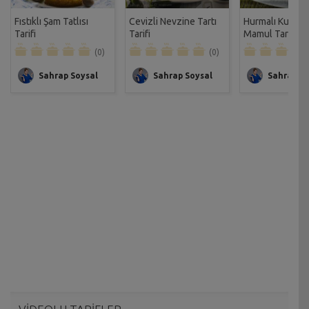
Fıstıklı Şam Tatlısı
Cevizli Nevzine Tartı
Hurmalı Kurabiy
Tarifi
Tarifi
Mamul Tarifi
(0)
(0)
Sahrap Soysal
Sahrap Soysal
Sahrap So