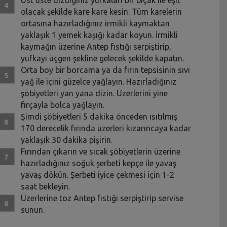
Üst üste dizdiğiniz yufkaları bir bıçak ile eşit
olacak şekilde kare kare kesin. Tüm karelerin
ortasına hazırladığınız irmikli kaymaktan
yaklaşık 1 yemek kaşığı kadar koyun. İrmikli
kaymağın üzerine Antep fıstığı serpiştirip,
yufkayı üçgen şekline gelecek şekilde kapatın.
Orta boy bir borcama ya da fırın tepsisinin sıvı
yağ ile içini güzelce yağlayın. Hazırladığınız
şöbiyetleri yan yana dizin. Üzerlerini yine
fırçayla bolca yağlayın.
Şimdi şöbiyetleri 5 dakika önceden ısıtılmış
170 derecelik fırında üzerleri kızarıncaya kadar
yaklaşık 30 dakika pişirin.
Fırından çıkarın ve sıcak şöbiyetlerin üzerine
hazırladığınız soğuk şerbeti kepçe ile yavaş
yavaş dökün. Şerbeti iyice çekmesi için 1-2
saat bekleyin.
Üzerlerine toz Antep fıstığı serpiştirip servise
sunun.