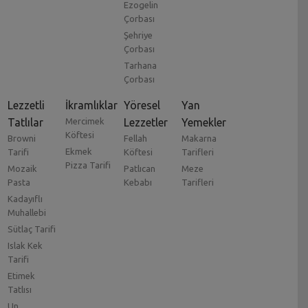
Ezogelin
Çorbası
Şehriye
Çorbası
Tarhana
Çorbası
Lezzetli
İkramlıklar
Yöresel
Yan
Tatlılar
Mercimek
Lezzetler
Yemekler
Köftesi
Browni
Fellah
Makarna
Ekmek
Tarifi
Köftesi
Tarifleri
Pizza Tarifi
Mozaik
Patlıcan
Meze
Pasta
Kebabı
Tarifleri
Kadayıflı
Muhallebi
Sütlaç Tarifi
Islak Kek
Tarifi
Etimek
Tatlısı
Un