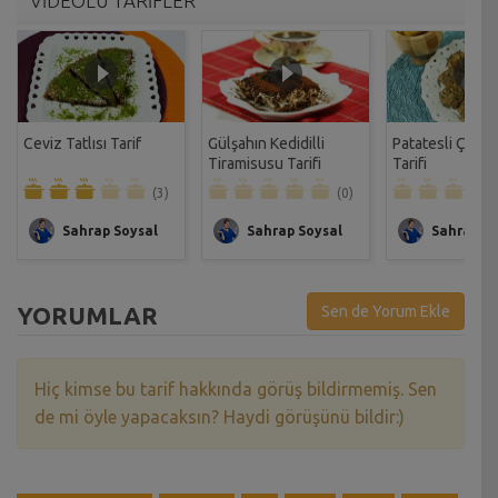
VİDEOLU TARİFLER
Ceviz Tatlısı Tarif
Gülşahın Kedidilli
Patatesli Çıtır 
Tiramisusu Tarifi
Tarifi
(3)
(0)
Sahrap Soysal
Sahrap Soysal
Sahrap So
YORUMLAR
Sen de Yorum Ekle
Hiç kimse bu tarif hakkında görüş bildirmemiş. Sen
de mi öyle yapacaksın? Haydi görüşünü bildir:)