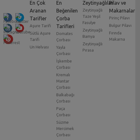
En Çok
En
Zeytinyağlılar
Pilav ve
Aranan
Beğenilen
Zeytinyağlı
Makarnalar
Taze Yeşil
Tarifler
Çorba
Pirinç Pilavı
Fasulye
Bulgur Pilavı
Aşure Tarifi
Tarifleri
Zeytinyağlı
Fırında
Sütlü Aşure
Domates
Bamya
Makarna
Tarifi
Çorbası
Zeytinyağlı
Un Helvası
Yayla
Pırasa
Çorbası
İşkembe
Çorbası
Kremalı
Mantar
Çorbası
Balkabağı
Çorbası
Paça
Çorbası
Süzme
Mercimek
Çorbası