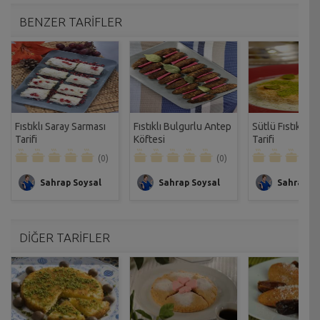
BENZER TARİFLER
Fıstıklı Saray Sarması
Fıstıklı Bulgurlu Antep
Sütlü Fıstıklı K
Tarifi
Köftesi
Tarifi
(0)
(0)
Sahrap Soysal
Sahrap Soysal
Sahrap So
DİĞER TARİFLER