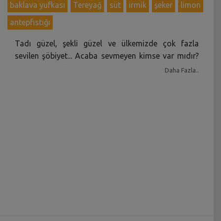
baklava yufkası
Tereyağ
süt
irmik
şeker
limon
antepfıstığı
Tadı güzel, şekli güzel ve ülkemizde çok fazla
sevilen şöbiyet... Acaba sevmeyen kimse var mıdır?
Tatlı tarifleri kategorisinde yer alan, bakla olarak
Daha Fazla..
da adalandırılan ancak baklavadan daha farklı,
irmikli iç dolgulu pek güzel şerbetli tatlı tariflerinden
biri. Özellikle misafirlerinize ikram etmek
isteyeceğiniz şöbiyeti, hazır yufkayla yapmak çok
kolay üstelik. Yemek sonrası çayın yanında da
harika gider.