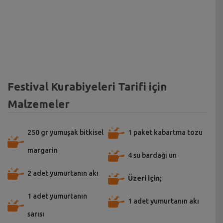
Festival Kurabiyeleri Tarifi için
Malzemeler
250 gr yumuşak bitkisel
1 paket kabartma tozu
margarin
4 su bardağı un
2 adet yumurtanın akı
Üzeri için;
1 adet yumurtanın
1 adet yumurtanın akı
sarısı