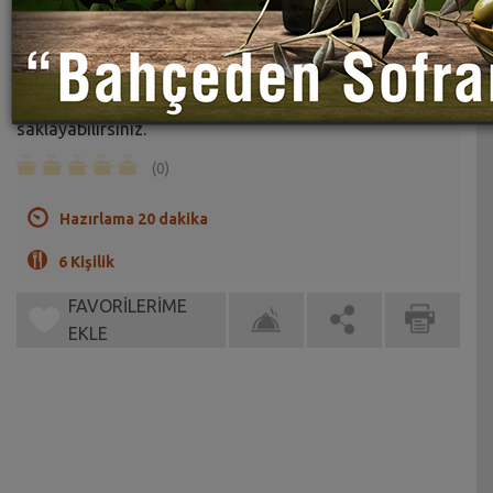
Festival Kurabiyeleri Tarifi
Sahrap Soysal
Bu kurabiyeleri ağzı kapalı kutuda uzun süre
saklayabilirsiniz.
(0)
Hazırlama 20 dakika
6 Kişilik
FAVORİLERİME
EKLE