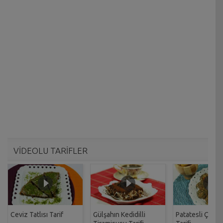
VİDEOLU TARİFLER
Ceviz Tatlısı Tarif
Gülşahın Kedidilli
Patatesli Çıtır 