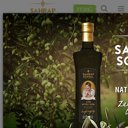
ZEYTİNYAĞI
Ana Sayfa
Tatlı Tarifleri