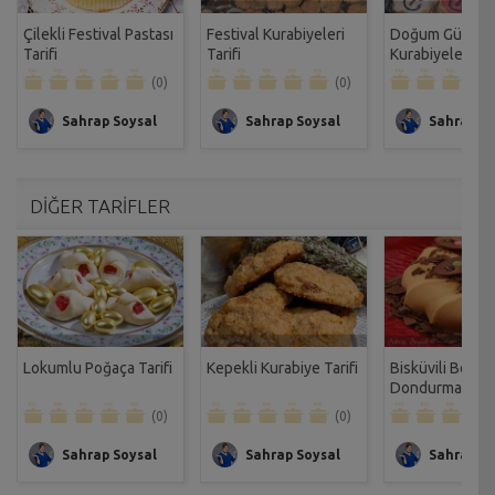
Çilekli Festival Pastası
Festival Kurabiyeleri
Doğum Günü
Tarifi
Tarifi
Kurabiyeleri Tar
(0)
(0)
Sahrap Soysal
Sahrap Soysal
Sahrap So
DİĞER TARİFLER
Lokumlu Poğaça Tarifi
Kepekli Kurabiye Tarifi
Bisküvili Belek
Dondurması Tar
(0)
(0)
Sahrap Soysal
Sahrap Soysal
Sahrap So