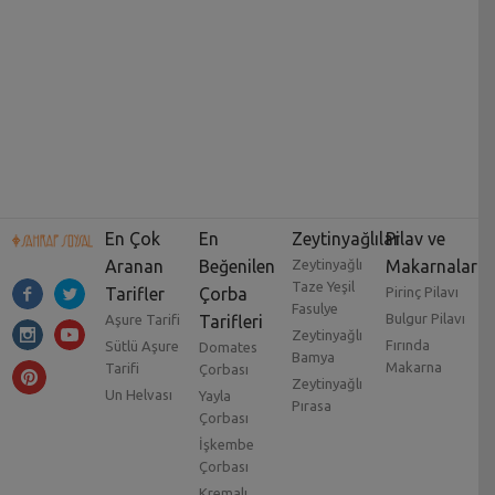
En Çok
En
Zeytinyağlılar
Pilav ve
Aranan
Beğenilen
Zeytinyağlı
Makarnalar
Taze Yeşil
Tarifler
Çorba
Pirinç Pilavı
Fasulye
Bulgur Pilavı
Aşure Tarifi
Tarifleri
Zeytinyağlı
Fırında
Sütlü Aşure
Domates
Bamya
Makarna
Tarifi
Çorbası
Zeytinyağlı
Un Helvası
Yayla
Pırasa
Çorbası
İşkembe
Çorbası
Kremalı