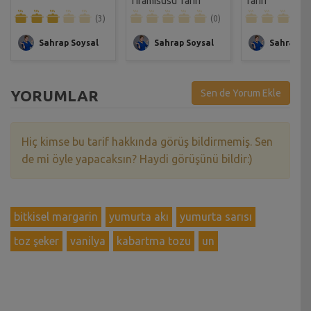
Tiramisusu Tarifi
Tarifi
(3)
(0)
Sahrap Soysal
Sahrap Soysal
Sahrap So
YORUMLAR
Sen de Yorum Ekle
Hiç kimse bu tarif hakkında görüş bildirmemiş. Sen
de mi öyle yapacaksın? Haydi görüşünü bildir:)
bitkisel margarin
yumurta akı
yumurta sarısı
toz şeker
vanilya
kabartma tozu
un