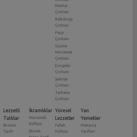
Mantar
Çorbası
Balkabağı
Çorbası
Paça
Çorbası
Süzme
Mercimek
Çorbası
Ezogelin
Çorbası
Şehriye
Çorbası
Tarhana
Çorbası
Lezzetli
İkramlıklar
Yöresel
Yan
Tatlılar
Mercimek
Lezzetler
Yemekler
Köftesi
Browni
Fellah
Makarna
Ekmek
Tarifi
Köftesi
Tarifleri
Pizza Tarifi