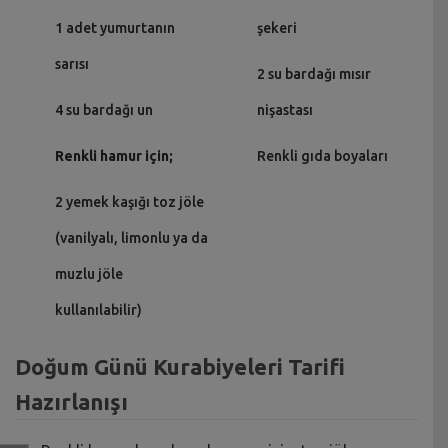
1 adet yumurtanın
şekeri
sarısı
2 su bardağı mısır
4 su bardağı un
nişastası
Renkli hamur için;
Renkli gıda boyaları
2 yemek kaşığı toz jöle
(vanilyalı, limonlu ya da
muzlu jöle
kullanılabilir)
Doğum Günü Kurabiyeleri Tarifi
Hazırlanışı