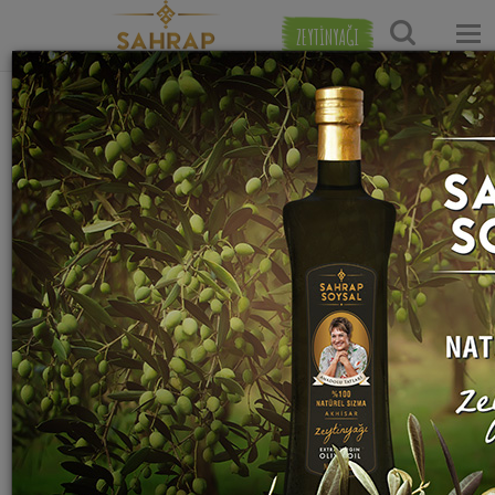
ZEYTİNYAĞI
Ana Sayfa
Tatlı Tarifleri
Mügenin Limonlu Parfesi Tarifi