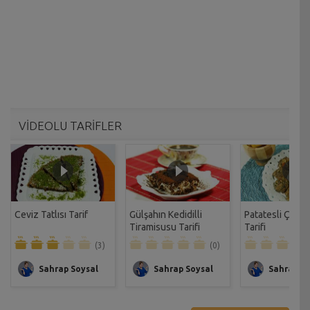
VİDEOLU TARİFLER
Ceviz Tatlısı Tarif
Gülşahın Kedidilli
Patatesli Çıtır 
Tiramisusu Tarifi
Tarifi
(3)
(0)
Sahrap Soysal
Sahrap Soysal
Sahrap So