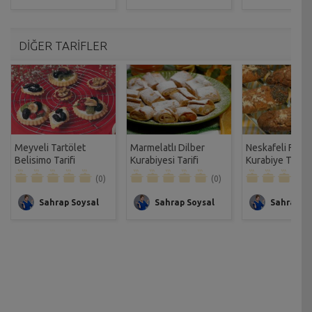
DİĞER TARİFLER
Meyveli Tartölet
Marmelatlı Dilber
Neskafeli Fındı
Belisimo Tarifi
Kurabiyesi Tarifi
Kurabiye Tarifi
(0)
(0)
Sahrap Soysal
Sahrap Soysal
Sahrap So