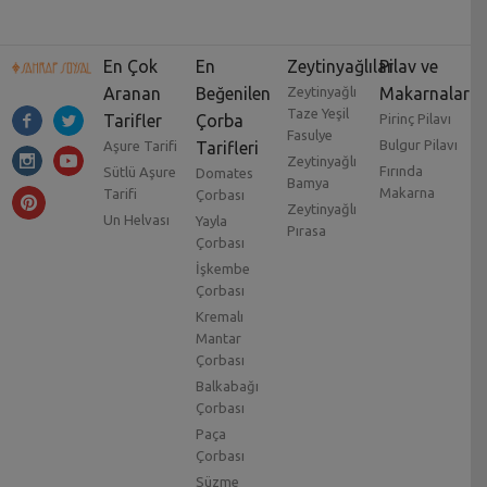
En Çok
En
Zeytinyağlılar
Pilav ve
Aranan
Beğenilen
Zeytinyağlı
Makarnalar
Taze Yeşil
Tarifler
Çorba
Pirinç Pilavı
Fasulye
Bulgur Pilavı
Aşure Tarifi
Tarifleri
Zeytinyağlı
Fırında
Sütlü Aşure
Domates
Bamya
Makarna
Tarifi
Çorbası
Zeytinyağlı
Un Helvası
Yayla
Pırasa
Çorbası
İşkembe
Çorbası
Kremalı
Mantar
Çorbası
Balkabağı
Çorbası
Paça
Çorbası
Süzme