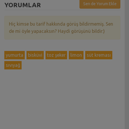
YORUMLAR
Sen de Yorum Ekle
Hiç kimse bu tarif hakkında görüş bildirmemiş. Sen
de mi öyle yapacaksın? Haydi görüşünü bildir:)
yumurta
bisküvi
toz şeker
limon
süt kreması
sıvıyağ