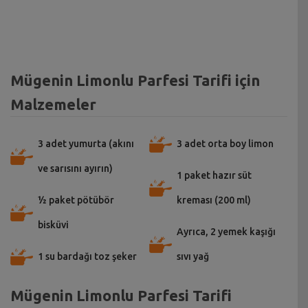
Mügenin Limonlu Parfesi Tarifi için
Malzemeler
3 adet yumurta (akını
3 adet orta boy limon
ve sarısını ayırın)
1 paket hazır süt
½ paket pötübör
kreması (200 ml)
bisküvi
Ayrıca, 2 yemek kaşığı
1 su bardağı toz şeker
sıvı yağ
Mügenin Limonlu Parfesi Tarifi