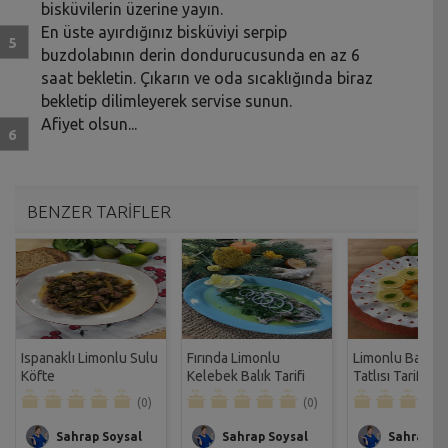
bisküvilerin üzerine yayın.
En üste ayırdığınız bisküviyi serpip
buzdolabının derin dondurucusunda en az 6
saat bekletin. Çıkarın ve oda sıcaklığında biraz
bekletip dilimleyerek servise sunun.
Afiyet olsun...
BENZER TARİFLER
Ispanaklı Limonlu Sulu
Fırında Limonlu
Limonlu Bademl
Köfte
Kelebek Balık Tarifi
Tatlısı Tarifi
(0)
(0)
Sahrap Soysal
Sahrap Soysal
Sahrap So