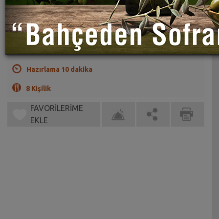
Sahrap Soysal
Özel silikon parfe kalıbınız varsa onu kullanabilirsiniz
(0)
Hazırlama 10 dakika
8 Kişilik
FAVORİLERİME
EKLE