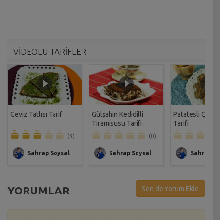
VİDEOLU TARİFLER
Ceviz Tatlısı Tarif
Gülşahın Kedidilli
Patatesli Çıtır 
Tiramisusu Tarifi
Tarifi
(3)
(0)
Sahrap Soysal
Sahrap Soysal
Sahrap So
YORUMLAR
Sen de Yorum Ekle