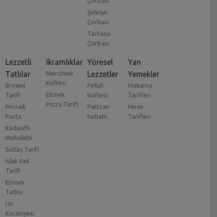
Çorbası
Şehriye
Çorbası
Tarhana
Çorbası
Lezzetli
İkramlıklar
Yöresel
Yan
Tatlılar
Mercimek
Lezzetler
Yemekler
Köftesi
Browni
Fellah
Makarna
Ekmek
Tarifi
Köftesi
Tarifleri
Pizza Tarifi
Mozaik
Patlıcan
Meze
Pasta
Kebabı
Tarifleri
Kadayıflı
Muhallebi
Sütlaç Tarifi
Islak Kek
Tarifi
Etimek
Tatlısı
Un
Kurabiyesi