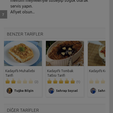
mevsim meyveleriyle süsleyip soğuk olarak
servis yapın.
Afiyet olsun...
BENZER TARİFLER
Kadayıflı Muhallebi
Kadayıflı Tombak
Kadayıflı Keşkül
Tarifi
Tatlısı Tarifi
(2)
(1)
Tuğba Bilgin
Sahrap Soysal
Sahrap So
DİĞER TARİFLER