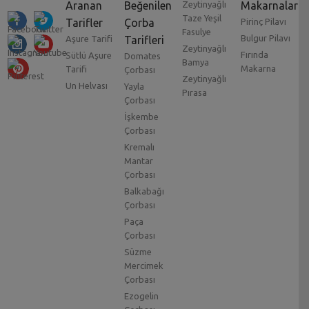
Aranan
Beğenilen
Zeytinyağlı
Makarnalar
Taze Yeşil
Tarifler
Çorba
Pirinç Pilavı
Fasulye
Bulgur Pilavı
Aşure Tarifi
Tarifleri
Zeytinyağlı
Fırında
Sütlü Aşure
Domates
Bamya
Makarna
Tarifi
Çorbası
Zeytinyağlı
Un Helvası
Yayla
Pırasa
Çorbası
İşkembe
Çorbası
Kremalı
Mantar
Çorbası
Balkabağı
Çorbası
Paça
Çorbası
Süzme
Mercimek
Çorbası
Ezogelin