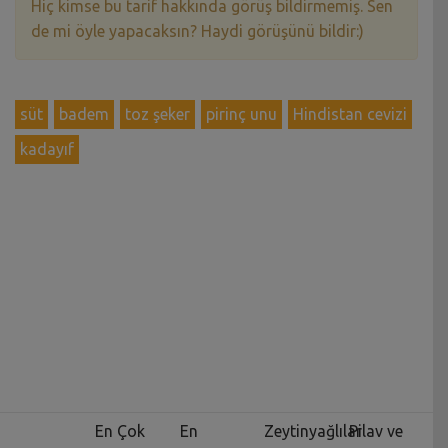
Hiç kimse bu tarif hakkında görüş bildirmemiş. Sen
de mi öyle yapacaksın? Haydi görüşünü bildir:)
süt
badem
toz şeker
pirinç unu
Hindistan cevizi
kadayıf
En Çok
En
Zeytinyağlılar
Pilav ve