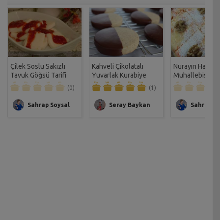
Çilek Soslu Sakızlı
Kahveli Çikolatalı
Nurayın Havuçl
Tavuk Göğsü Tarifi
Yuvarlak Kurabiye
Muhallebisi Tari
Tarife
(0)
(1)
Sahrap Soysal
Seray Baykan
Sahrap So