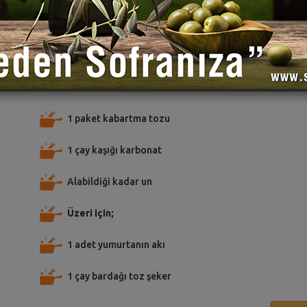
TARİFE PUAN VER
TARİFİ PAYLAŞ
TARİFİ
çin Malzemeler
1 paket kabartma tozu
1 çay kaşığı karbonat
Alabildiği kadar un
Üzeri için;
1 adet yumurtanın akı
1 çay bardağı toz şeker