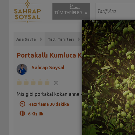
TÜM TARİFLER
Ana Sayfa
Tatlı Tarifleri
Portakallı Kumluca Kurabiyesi Tarifi
Sahrap Soysal
(0)
Mis gibi portakal kokan anne kurabiyesi.
Hazırlama 30 dakika
6 Kişilik