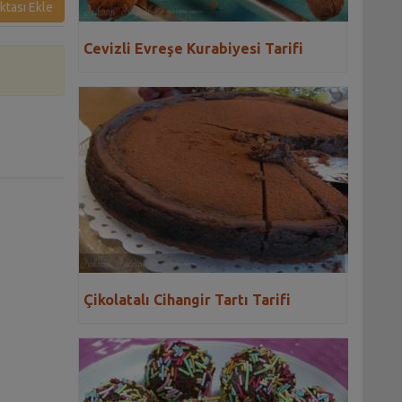
ktası Ekle
Cevizli Evreşe Kurabiyesi Tarifi
Çikolatalı Cihangir Tartı Tarifi