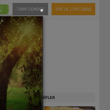
ĞI
Close
TARİF GÖNDER
ÜYE OL / ÜYE GİRİŞİ
×
DİĞER TARİFLER