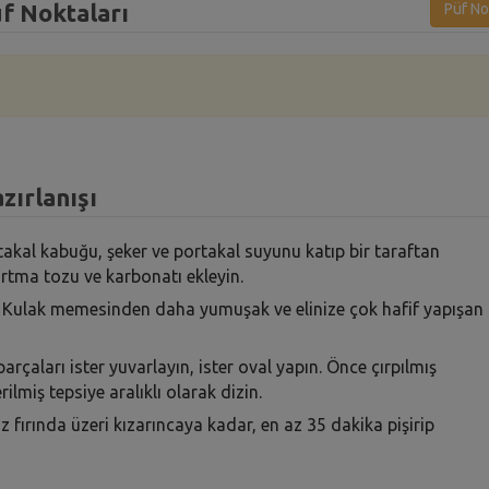
üf Noktaları
Püf No
zırlanışı
takal kabuğu, şeker ve portakal suyunu katıp bir taraftan
artma tozu ve karbonatı ekleyin.
 Kulak memesinden daha yumuşak ve elinize çok hafif yapışan
aları ister yuvarlayın, ister oval yapın. Önce çırpılmış
ilmiş tepsiye aralıklı olarak dizin.
 fırında üzeri kızarıncaya kadar, en az 35 dakika pişirip