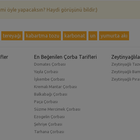
 mi öyle yapacaksın? Haydi görüşünü bildir:)
tereyağı
kabartma tozu
karbonat
un
yumurta akı
fler
En Beğenilen Çorba Tarifleri
Zeytinyağlıla
Domates Çorbası
Zeytinyağlı Taze
Yayla Çorbası
Zeytinyağlı Ba
İşkembe Çorbası
Zeytinyağlı Pıra
Kremalı Mantar Çorbası
Balkabağı Çorbası
Paça Çorbası
Süzme Mercimek Çorbası
Ezogelin Çorbası
Şehriye Çorbası
Tarhana Çorbası