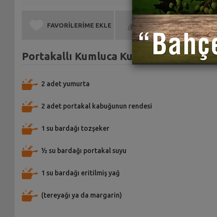
FAVORİLERİME EKLE
BEN DE YAPTIM
Portakallı Kumluca Kurabiyesi Tarifi i
2 adet yumurta
2 adet portakal kabuğunun rendesi
1 su bardağı tozşeker
½ su bardağı portakal suyu
1 su bardağı eritilmiş yağ
(tereyağı ya da margarin)