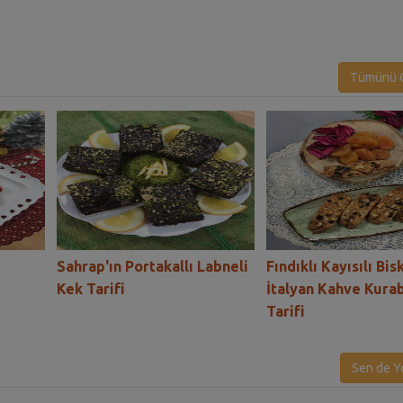
Tümünü G
Sahrap'ın Portakallı Labneli
Fındıklı Kayısılı Bis
Kek Tarifi
İtalyan Kahve Kura
Tarifi
Sen de Y