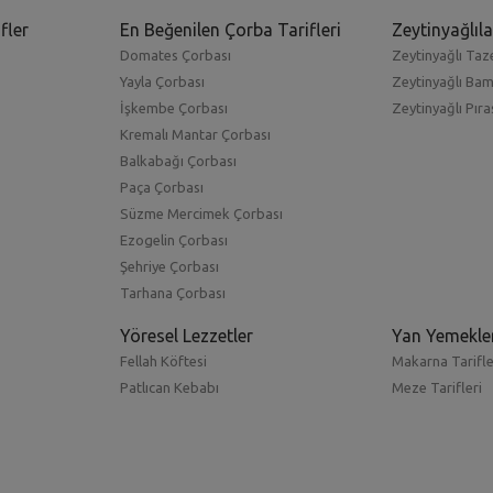
fler
En Beğenilen Çorba Tarifleri
Zeytinyağlıla
Domates Çorbası
Zeytinyağlı Taze
Yayla Çorbası
Zeytinyağlı Ba
İşkembe Çorbası
Zeytinyağlı Pıra
Kremalı Mantar Çorbası
Balkabağı Çorbası
Paça Çorbası
Süzme Mercimek Çorbası
Ezogelin Çorbası
Şehriye Çorbası
Tarhana Çorbası
Yöresel Lezzetler
Yan Yemekle
Fellah Köftesi
Makarna Tarifle
Patlıcan Kebabı
Meze Tarifleri