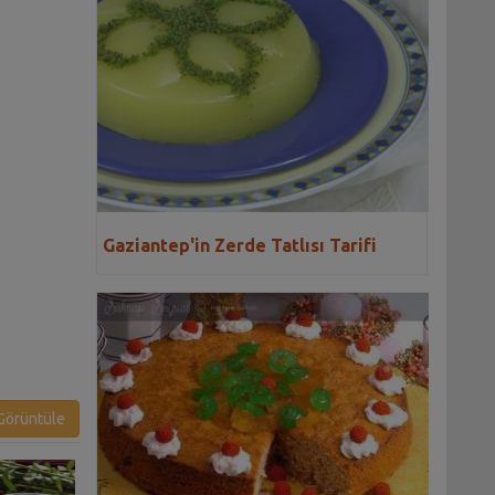
Gaziantep'in Zerde Tatlısı Tarifi
örüntüle