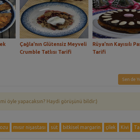
Kek
Çağla'nın Glütensiz Meyveli
Rüya'nın Kayısılı Pa
Crumble Tatlısı Tarifi
Tarifi
Sen de Y
 mi öyle yapacaksın? Haydi görüşünü bildir:)
tozu
mısır nişastası
süt
bitkisel margarin
çilek
Kivi
Ta