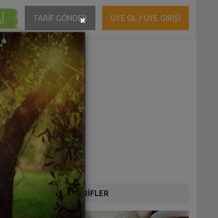
ĞI
Close
TARİF GÖNDER
ÜYE OL / ÜYE GİRİŞİ
×
DİĞER TARİFLER