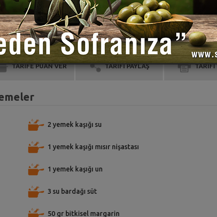
TARİFE PUAN VER
TARİFİ PAYLAŞ
TARİFİ
zemeler
2 yemek kaşığı su
1 yemek kaşığı mısır nişastası
1 yemek kaşığı un
3 su bardağı süt
50 gr bitkisel margarin