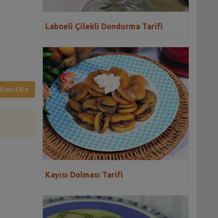
Labneli Çilekli Dondurma Tarifi
ktası Ekle
Kayısı Dolması Tarifi