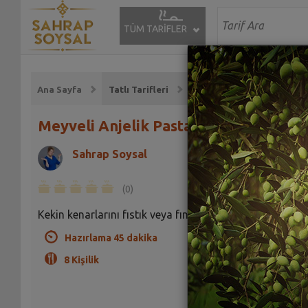
TÜM TARİFLER
Ana Sayfa
Tatlı Tarifleri
Meyveli Anjelik Pastası Tarifi
Sahrap Soysal
(0)
Kekin kenarlarını fıstık veya fındıkla süsleyebilirsiniz.
Hazırlama 45 dakika
8 Kişilik