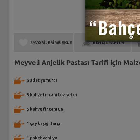
FAVORİLERİME EKLE
BEN DE YAPTIM
Meyveli Anjelik Pastası Tarifi için Mal
5 adet yumurta
5 kahve fincanı toz şeker
5 kahve fincanı un
1 çay kaşığı tarçın
1 paket vanilya