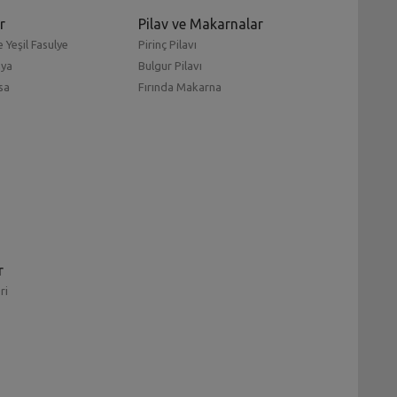
r
Pilav ve Makarnalar
 Yeşil Fasulye
Pirinç Pilavı
mya
Bulgur Pilavı
sa
Fırında Makarna
r
ri