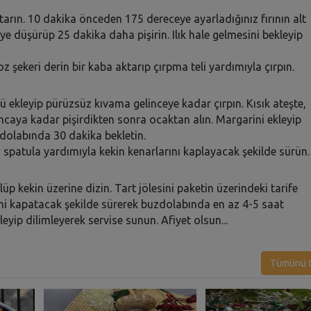
arın. 10 dakika önceden 175 dereceye ayarladığınız fırının alt
ceye düşürüp 25 dakika daha pişirin. Ilık hale gelmesini bekleyip
 şekeri derin bir kaba aktarıp çırpma teli yardımıyla çırpın.
ü ekleyip pürüzsüz kıvama gelinceye kadar çırpın. Kısık ateşte,
ncaya kadar pişirdikten sonra ocaktan alın. Margarini ekleyip
dolabında 30 dakika bekletin.
yı spatula yardımıyla kekin kenarlarını kaplayacak şekilde sürün.
lüp kekin üzerine dizin. Tart jölesini paketin üzerindeki tarife
ini kapatacak şekilde sürerek buzdolabında en az 4-5 saat
sleyip dilimleyerek servise sunun. Afiyet olsun...
Tümünü G