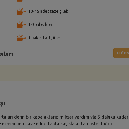
10-15 adet taze çilek
1-2 adet kivi
1 paket tart jölesi
aları
Püf No
şı
taları derin bir kaba aktarıp mikser yardımıyla 5 dakika kadar
te elenen unu ilave edin. Tahta kaşıkla alttan üste doğru