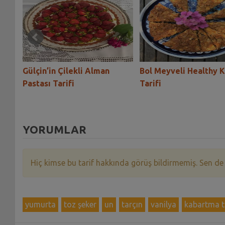
sı
Gülçin’in Çilekli Alman
Bol Meyveli Healthy 
Pastası Tarifi
Tarifi
YORUMLAR
Hiç kimse bu tarif hakkında görüş bildirmemiş. Sen de
yumurta
toz şeker
un
tarçın
vanilya
kabartma 