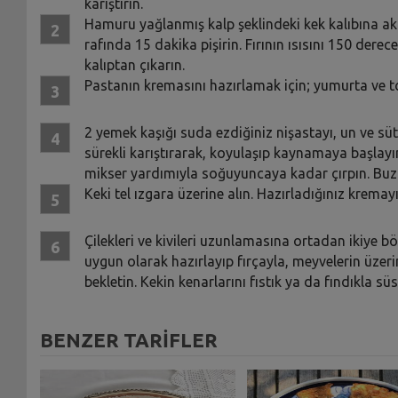
karıştırın.
Hamuru yağlanmış kalp şeklindeki kek kalıbına akt
rafında 15 dakika pişirin. Fırının ısısını 150 dere
kalıptan çıkarın.
Pastanın kremasını hazırlamak için; yumurta ve toz
2 yemek kaşığı suda ezdiğiniz nişastayı, un ve süt
sürekli karıştırarak, koyulaşıp kaynamaya başlayı
mikser yardımıyla soğuyuncaya kadar çırpın. Buz
Keki tel ızgara üzerine alın. Hazırladığınız krema
Çilekleri ve kivileri uzunlamasına ortadan ikiye bö
uygun olarak hazırlayıp fırçayla, meyvelerin üzer
bekletin. Kekin kenarlarını fıstık ya da fındıkla sü
BENZER TARİFLER