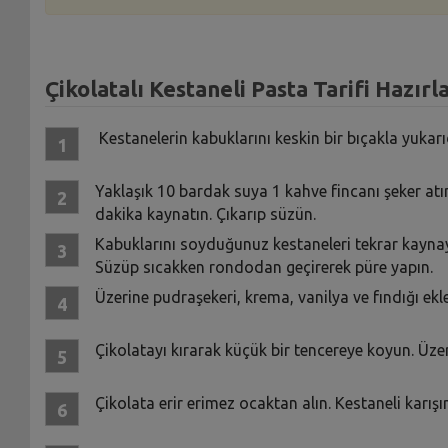
Çikolatalı Kestaneli Pasta Tarifi Hazırl
Kestanelerin kabuklarını keskin bir bıçakla yukar
Yaklaşık 10 bardak suya 1 kahve fincanı şeker at
dakika kaynatın. Çıkarıp süzün.
Kabuklarını soyduğunuz kestaneleri tekrar kayna
Süzüp sıcakken rondodan geçirerek püre yapın.
Üzerine pudraşekeri, krema, vanilya ve fındığı ekley
Çikolatayı kırarak küçük bir tencereye koyun. Üzeri
Çikolata erir erimez ocaktan alın. Kestaneli karışı