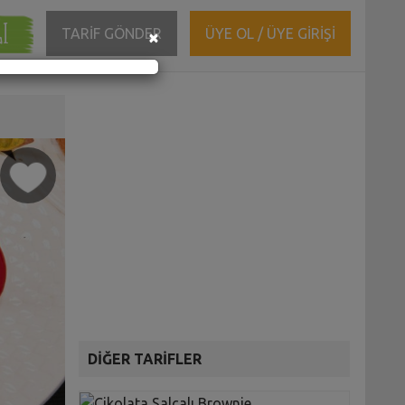
ĞI
Close
TARİF GÖNDER
ÜYE OL / ÜYE GİRİŞİ
×
DİĞER TARİFLER