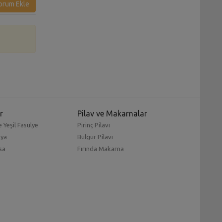
orum Ekle
r
Pilav ve Makarnalar
 Yeşil Fasulye
Pirinç Pilavı
mya
Bulgur Pilavı
sa
Fırında Makarna