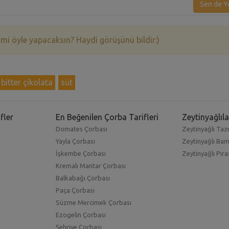
Sen de Y
 mi öyle yapacaksın? Haydi görüşünü bildir:)
bitter çikolata
süt
fler
En Beğenilen Çorba Tarifleri
Zeytinyağlıla
Domates Çorbası
Zeytinyağlı Taze
Yayla Çorbası
Zeytinyağlı Ba
İşkembe Çorbası
Zeytinyağlı Pıra
Kremalı Mantar Çorbası
Balkabağı Çorbası
Paça Çorbası
Süzme Mercimek Çorbası
Ezogelin Çorbası
Şehriye Çorbası