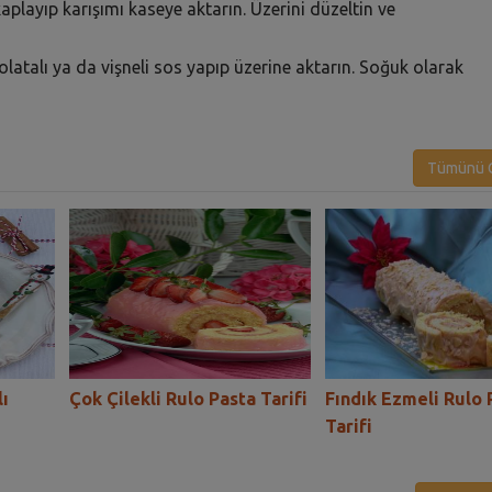
aplayıp karışımı kaseye aktarın. Üzerini düzeltin ve
ikolatalı ya da vişneli sos yapıp üzerine aktarın. Soğuk olarak
Tümünü G
ı
Çok Çilekli Rulo Pasta Tarifi
Fındık Ezmeli Rulo 
Tarifi