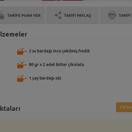
TARİFE PUAN VER
TARİFİ PAYLAŞ
TARİFİ
Malzemeler
2 su bardağı ince çekilmiş fındık
80 gr x 2 adet bitter çikolata
1 çay bardağı süt
ktaları
Püf No