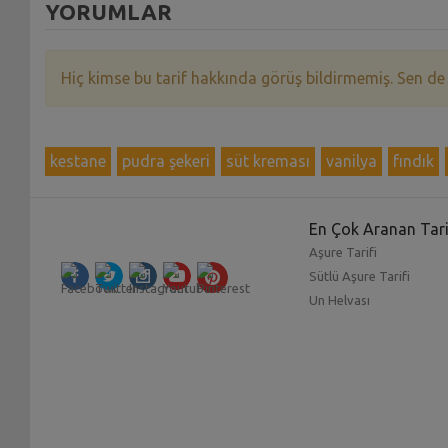
YORUMLAR
Hiç kimse bu tarif hakkında görüş bildirmemiş. Sen de
kestane
pudra şekeri
süt kreması
vanilya
fındık
En Çok Aranan Tari
Aşure Tarifi
Sütlü Aşure Tarifi
Un Helvası