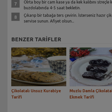
Olrta boy bir cam kase ya da kek kalıbını streçle k
buzdolabında 4-5 saat bekletin.
Çıkarıp bir tabağa ters çevirin. İsterseniz hazır ç
servise sunun. Afiyet olsun...
BENZER TARİFLER
ye
Çikolatalı Unsuz Kurabiye
Muzlu Damla Çikolatal
Tarifi
Ekmek Tarifi