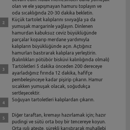
olan ve ele yapışmayan hamuru toplayın ve
oda sıcaklığında 20-30 dakika bekletin.
Küçük tartolet kalıplarını sıvıyağla ya da
yumuşak margarinle yağlayın. Dinlenen
hamurdan kabuksuz ceviz büyüklüğünde
parçalar koparıp merdane yardımıyla
kalıpların büyüklüğünde açın. Açtığınız
hamurları bastırarak kalıplara yerleştirin.
(kalınlıkları pötübör bisküvi kalınlığında olmalı)
Tartöletleri 5 dakika önceden 200 dereceye
ayarladığınız fırında 12 dakika, hafifçe
pembeleşinceye kadar pişirip çıkarın. Hamur
sıcakken yumuşak olacak, soğudukça
sertleşecektir.
Soğuyan tartoletleri kalıplardan çıkarın.
Diğer taraftan, kremayı hazırlamak için; hazır
pudingi ve sütü orta boy bir tencereye koyun.
Orta ısılı ateşte, sürekli karıştırarak muhallebi