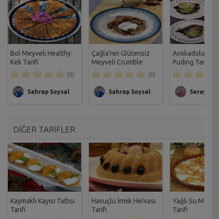
Bol Meyveli Healthy
Çağla'nın Glütensiz
Avokadolu Mey
Kek Tarifi
Meyveli Crumble
Puding Tarifi
Tatlısı Tarifi
(0)
(0)
Sahrap Soysal
Sahrap Soysal
Seray Ba
DİĞER TARİFLER
Kaymaklı Kayısı Tatlısı
Havuçlu İrmik Helvası
Yağlı Su Muhall
Tarifi
Tarifi
Tarifi