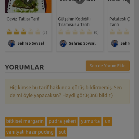
Ceviz Tatlısı Tarif
Gülşahın Kedidilli
Patatesli Çıtır 
Tiramisusu Tarifi
Tarifi
(3)
(0)
Sahrap Soysal
Sahrap Soysal
Sahrap So
YORUMLAR
Sen de Yorum Ekle
Hiç kimse bu tarif hakkında görüş bildirmemiş. Sen
de mi öyle yapacaksın? Haydi görüşünü bildir:)
bitkisel margarin
pudra şekeri
yumurta
un
vanilyalı hazır puding
süt