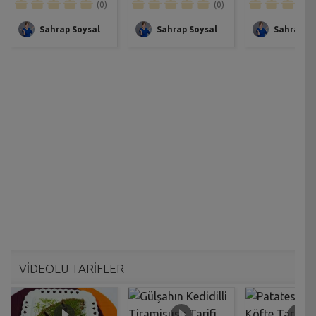
(0)
(0)
Sahrap Soysal
Sahrap Soysal
Sahrap So
VİDEOLU TARİFLER