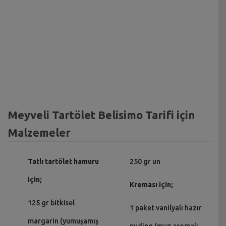
Meyveli Tartölet Belisimo Tarifi için
Malzemeler
Tatlı tartölet hamuru
250 gr un
için;
Kreması için;
125 gr bitkisel
1 paket vanilyalı hazır
margarin (yumuşamış
puding (muz aromalı