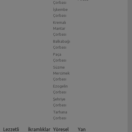
Çorbası
İşkembe
Çorbası
Kremalı
Mantar
Çorbası
Balkabağı
Çorbası
Paça
Çorbası
Süzme
Mercimek
Çorbası
Ezogelin
Çorbası
Şehriye
Çorbası
Tarhana
Çorbası
Lezzetli
İkramlıklar
Yöresel
Yan