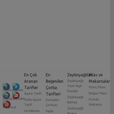
En Çok
En
Zeytinyağlılar
Pilav ve
Aranan
Beğenilen
Zeytinyağlı
Makarnalar
Taze Yeşil
Tarifler
Çorba
Pirinç Pilavı
Fasulye
Bulgur Pilavı
Aşure Tarifi
Tarifleri
Zeytinyağlı
Fırında
Sütlü Aşure
Domates
Bamya
Makarna
Tarifi
Çorbası
Zeytinyağlı
Un Helvası
Yayla
Pırasa