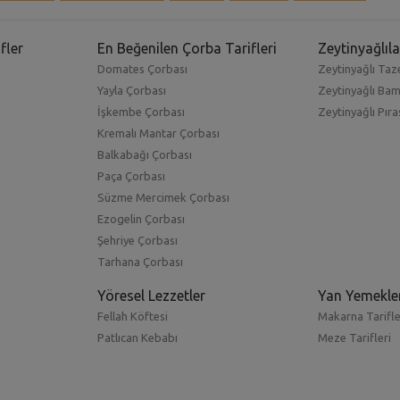
fler
En Beğenilen Çorba Tarifleri
Zeytinyağlıla
Domates Çorbası
Zeytinyağlı Taze
Yayla Çorbası
Zeytinyağlı Ba
İşkembe Çorbası
Zeytinyağlı Pıra
Kremalı Mantar Çorbası
Balkabağı Çorbası
Paça Çorbası
Süzme Mercimek Çorbası
Ezogelin Çorbası
Şehriye Çorbası
Tarhana Çorbası
Yöresel Lezzetler
Yan Yemekle
Fellah Köftesi
Makarna Tarifle
Patlıcan Kebabı
Meze Tarifleri