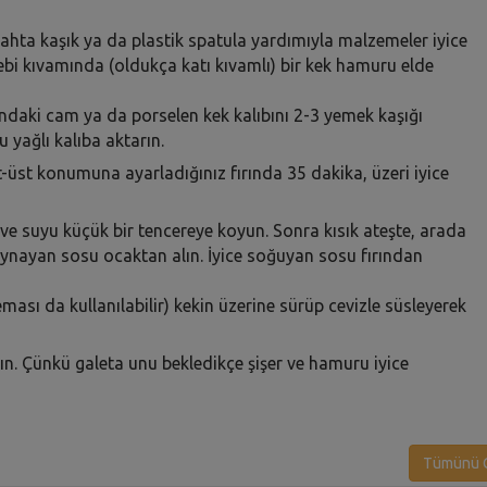
p tahta kaşık ya da plastik spatula yardımıyla malzemeler iyice
ebi kıvamında (oldukça katı kıvamlı) bir kek hamuru elde
ındaki cam ya da porselen kek kalıbını 2-3 yemek kaşığı
 yağlı kalıba aktarın.
t-üst konumuna ayarladığınız fırında 35 dakika, üzeri iyice
 ve suyu küçük bir tencereye koyun. Sonra kısık ateşte, arada
aynayan sosu ocaktan alın. İyice soğuyan sosu fırından
eması da kullanılabilir) kekin üzerine sürüp cevizle süsleyerek
n. Çünkü galeta unu bekledikçe şişer ve hamuru iyice
Tümünü G