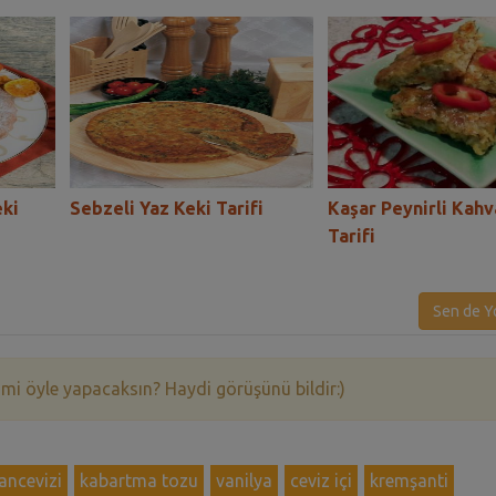
eki
Sebzeli Yaz Keki Tarifi
Kaşar Peynirli Kahv
Tarifi
Sen de Y
 mi öyle yapacaksın? Haydi görüşünü bildir:)
ancevizi
kabartma tozu
vanilya
ceviz içi
kremşanti