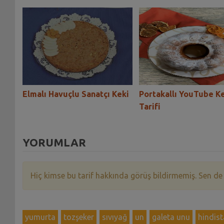
Elmalı Havuçlu Sanatçı Keki
Portakallı YouTube K
Tarifi
YORUMLAR
Hiç kimse bu tarif hakkında görüş bildirmemiş. Sen de
yumurta
tozşeker
sıvıyağ
un
galeta unu
hindist