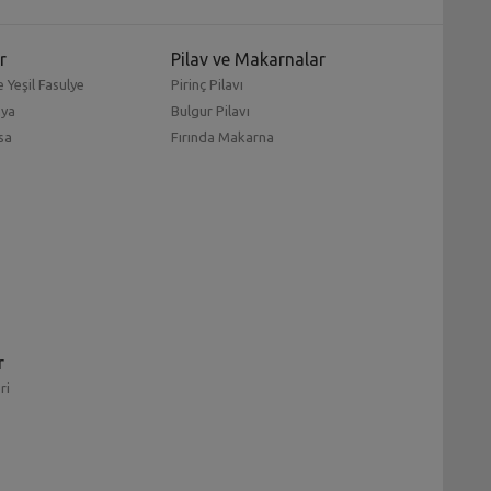
r
Pilav ve Makarnalar
 Yeşil Fasulye
Pirinç Pilavı
mya
Bulgur Pilavı
sa
Fırında Makarna
r
ri