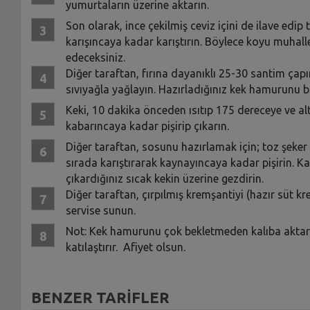
yumurtaların üzerine aktarın.
Son olarak, ince çekilmiş ceviz içini de ilave edi
karışıncaya kadar karıştırın. Böylece koyu muhall
edeceksiniz.
Diğer taraftan, fırına dayanıklı 25-30 santim çap
sıvıyağla yağlayın. Hazırladığınız kek hamurunu bu
Keki, 10 dakika önceden ısıtıp 175 dereceye ve al
kabarıncaya kadar pişirip çıkarın.
Diğer taraftan, sosunu hazırlamak için; toz şeker
sırada karıştırarak kaynayıncaya kadar pişirin. K
çıkardığınız sıcak kekin üzerine gezdirin.
Diğer taraftan, çırpılmış kremşantiyi (hazır süt kr
servise sunun.
Not: Kek hamurunu çok bekletmeden kalıba aktarı
katılaştırır. Afiyet olsun.
BENZER TARİFLER