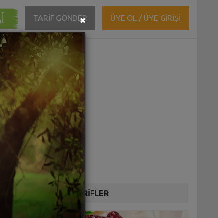
ĞI
Close
TARİF GÖNDER
ÜYE OL / ÜYE GİRİŞİ
×
DİĞER TARİFLER