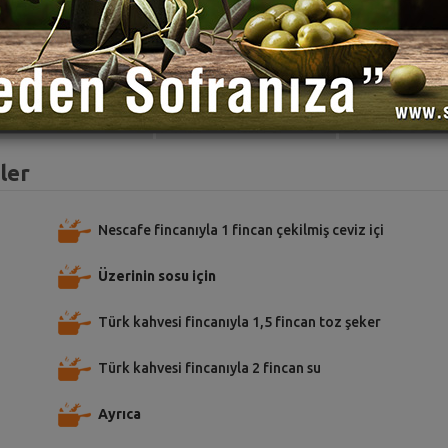
TARİFE PUAN VER
TARİFİ PAYLAŞ
TARİFİ
ler
Nescafe fincanıyla 1 fincan çekilmiş ceviz içi
Üzerinin sosu için
Türk kahvesi fincanıyla 1,5 fincan toz şeker
Türk kahvesi fincanıyla 2 fincan su
Ayrıca