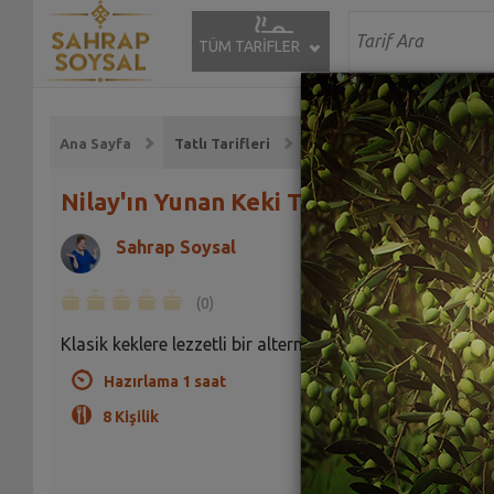
TÜM TARİFLER
Ana Sayfa
Tatlı Tarifleri
Nilay'ın Yunan Keki Tarifi
Sahrap Soysal
(0)
Klasik keklere lezzetli bir alternatif olacak bir tarif.
Hazırlama 1 saat
8 Kişilik