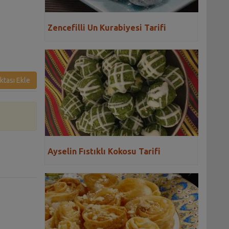
Zencefilli Un Kurabiyesi Tarifi
ktası Ekle
Ayselin Fıstıklı Kokosu Tarifi