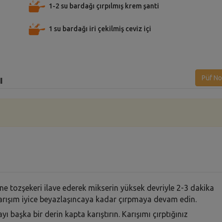
1-2 su bardağı çırpılmış krem şanti
1 su bardağı iri çekilmiş ceviz içi
ı
Püf No
ine tozşekeri ilave ederek mikserin yüksek devriyle 2-3 dakika
 karışım iyice beyazlaşıncaya kadar çırpmaya devam edin.
ı başka bir derin kapta karıştırın. Karışımı çırptığınız