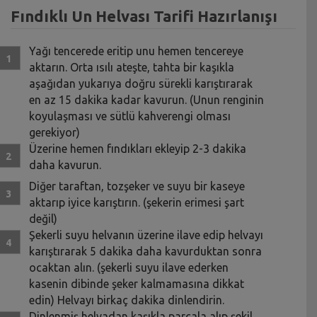
Fındıklı Un Helvası Tarifi Hazırlanışı
Yağı tencerede eritip unu hemen tencereye
aktarın. Orta ısılı ateşte, tahta bir kaşıkla
aşağıdan yukarıya doğru sürekli karıştırarak
en az 15 dakika kadar kavurun. (Unun renginin
koyulaşması ve sütlü kahverengi olması
gerekiyor)
Üzerine hemen fındıkları ekleyip 2-3 dakika
daha kavurun.
Diğer taraftan, tozşeker ve suyu bir kaseye
aktarıp iyice karıştırın. (şekerin erimesi şart
değil)
Şekerli suyu helvanın üzerine ilave edip helvayı
karıştırarak 5 dakika daha kavurduktan sonra
ocaktan alın. (şekerli suyu ilave ederken
kasenin dibinde şeker kalmamasına dikkat
edin) Helvayı birkaç dakika dinlendirin.
Dinlenmiş helvadan kaşıkla parçala alıp şekil