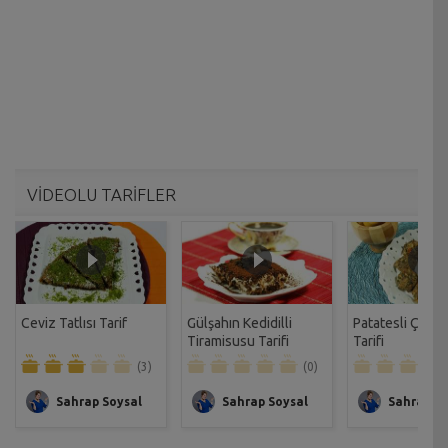
VİDEOLU TARİFLER
Ceviz Tatlısı Tarif
Gülşahın Kedidilli
Patatesli Çıtır 
Tiramisusu Tarifi
Tarifi
(3)
(0)
Sahrap Soysal
Sahrap Soysal
Sahrap So