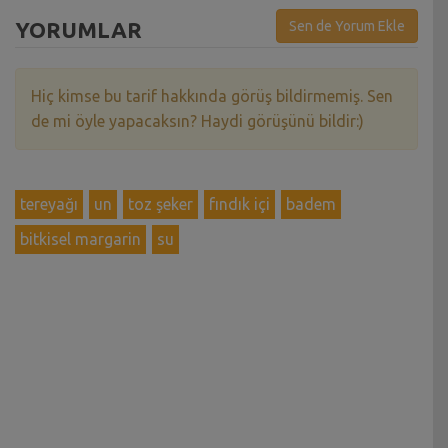
YORUMLAR
Sen de Yorum Ekle
Hiç kimse bu tarif hakkında görüş bildirmemiş. Sen
de mi öyle yapacaksın? Haydi görüşünü bildir:)
tereyağı
un
toz şeker
fındık içi
badem
bitkisel margarin
su