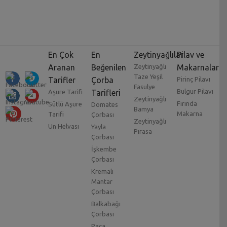
En Çok
En
Zeytinyağlılar
Pilav ve
Aranan
Beğenilen
Zeytinyağlı
Makarnalar
Taze Yeşil
Tarifler
Çorba
Pirinç Pilavı
Fasulye
Bulgur Pilavı
Aşure Tarifi
Tarifleri
Zeytinyağlı
Fırında
Sütlü Aşure
Domates
Bamya
Makarna
Tarifi
Çorbası
Zeytinyağlı
Un Helvası
Yayla
Pırasa
Çorbası
İşkembe
Çorbası
Kremalı
Mantar
Çorbası
Balkabağı
Çorbası
Paça