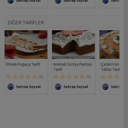
Sahrap Soysal
Sahrap Soysal
Sahrap So
DİĞER TARİFLER
Elmalı Poğaça Tarifi
Kremalı Sicilya Pastası
Çankırı'nın Yum
Tarifi
Tatlısı Tarifi
(0)
(0)
Sahrap Soysal
Sahrap Soysal
Sahrap So