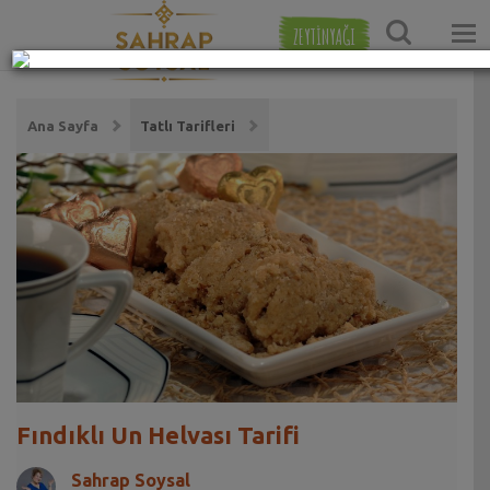
ZEYTİNYAĞI
Ana Sayfa
Tatlı Tarifleri
Fındıklı Un Helvası Tarifi
Sahrap Soysal