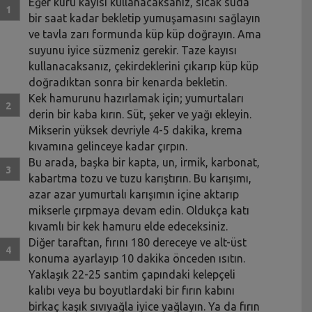
Eğer kuru kayısı kullanacaksanız, sıcak suda
bir saat kadar bekletip yumuşamasını sağlayın
ve tavla zarı formunda küp küp doğrayın. Ama
suyunu iyice süzmeniz gerekir. Taze kayısı
kullanacaksanız, çekirdeklerini çıkarıp küp küp
doğradıktan sonra bir kenarda bekletin.
Kek hamurunu hazırlamak için; yumurtaları
derin bir kaba kırın. Süt, şeker ve yağı ekleyin.
Mikserin yüksek devriyle 4-5 dakika, krema
kıvamına gelinceye kadar çırpın.
Bu arada, başka bir kapta, un, irmik, karbonat,
kabartma tozu ve tuzu karıştırın. Bu karışımı,
azar azar yumurtalı karışımın içine aktarıp
mikserle çırpmaya devam edin. Oldukça katı
kıvamlı bir kek hamuru elde edeceksiniz.
Diğer taraftan, fırını 180 dereceye ve alt-üst
konuma ayarlayıp 10 dakika önceden ısıtın.
Yaklaşık 22-25 santim çapındaki kelepçeli
kalıbı veya bu boyutlardaki bir fırın kabını
birkaç kaşık sıvıyağla iyice yağlayın. Ya da fırın