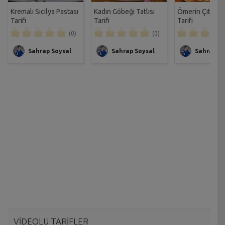
Kremalı Sicilya Pastası
Kadın Göbeği Tatlısı
Ömerin Çıtır Bi
Tarifi
Tarifi
Tarifi
(0)
(0)
Sahrap Soysal
Sahrap Soysal
Sahrap So
VİDEOLU TARİFLER