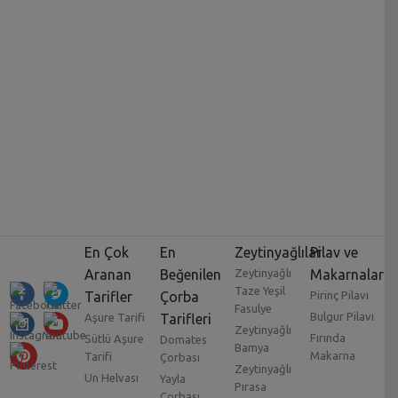
En Çok
En
Zeytinyağlılar
Pilav ve
Aranan
Beğenilen
Zeytinyağlı
Makarnalar
Taze Yeşil
Tarifler
Çorba
Pirinç Pilavı
Fasulye
Bulgur Pilavı
Aşure Tarifi
Tarifleri
Zeytinyağlı
Fırında
Sütlü Aşure
Domates
Bamya
Makarna
Tarifi
Çorbası
Zeytinyağlı
Un Helvası
Yayla
Pırasa
Çorbası