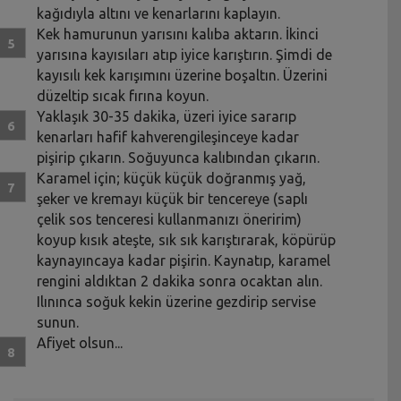
kağıdıyla altını ve kenarlarını kaplayın.
Kek hamurunun yarısını kalıba aktarın. İkinci
yarısına kayısıları atıp iyice karıştırın. Şimdi de
kayısılı kek karışımını üzerine boşaltın. Üzerini
düzeltip sıcak fırına koyun.
Yaklaşık 30-35 dakika, üzeri iyice sararıp
kenarları hafif kahverengileşinceye kadar
pişirip çıkarın. Soğuyunca kalıbından çıkarın.
Karamel için; küçük küçük doğranmış yağ,
şeker ve kremayı küçük bir tencereye (saplı
çelik sos tenceresi kullanmanızı öneririm)
koyup kısık ateşte, sık sık karıştırarak, köpürüp
kaynayıncaya kadar pişirin. Kaynatıp, karamel
rengini aldıktan 2 dakika sonra ocaktan alın.
Ilınınca soğuk kekin üzerine gezdirip servise
sunun.
Afiyet olsun...