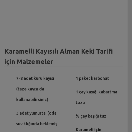
Karamelli Kayısılı Alman Keki Tarifi
için Malzemeler
7-8 adet kuru kayısı
1 paket karbonat
(taze kayısı da
1 çay kaşığı kabartma
kullanabilirsiniz)
tozu
3 adet yumurta (oda
½ çay kaşığı tuz
sıcaklığında beklemiş
Karameli için