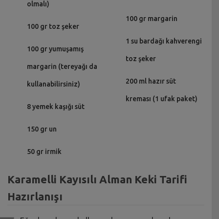
olmalı)
100 gr margarin
100 gr toz şeker
1 su bardağı kahverengi
100 gr yumuşamış
toz şeker
margarin (tereyağı da
200 ml hazır süt
kullanabilirsiniz)
kreması (1 ufak paket)
8 yemek kaşığı süt
150 gr un
50 gr irmik
Karamelli Kayısılı Alman Keki Tarifi
Hazırlanışı