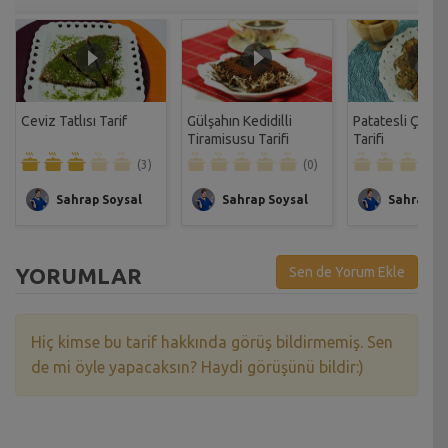
Ceviz Tatlısı Tarif
Gülşahın Kedidilli
Patatesli Çıtır 
Tiramisusu Tarifi
Tarifi
(3)
(0)
Sahrap Soysal
Sahrap Soysal
Sahrap So
YORUMLAR
Sen de Yorum Ekle
Hiç kimse bu tarif hakkında görüş bildirmemiş. Sen
de mi öyle yapacaksın? Haydi görüşünü bildir:)