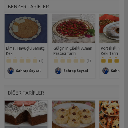
BENZER TARİFLER
Elmalı Havuçlu Sanatçı
Gülçin’in Çilekli Alman
Portakallı You
Keki
Pastası Tarifi
Keki Tarifi
(1)
(1)
Sahrap Soysal
Sahrap Soysal
Sahrap So
DİĞER TARİFLER