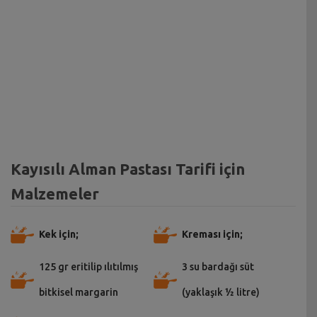
Kayısılı Alman Pastası Tarifi için
Malzemeler
Kek için;
Kreması için;
125 gr eritilip ılıtılmış
3 su bardağı süt
bitkisel margarin
(yaklaşık ½ litre)