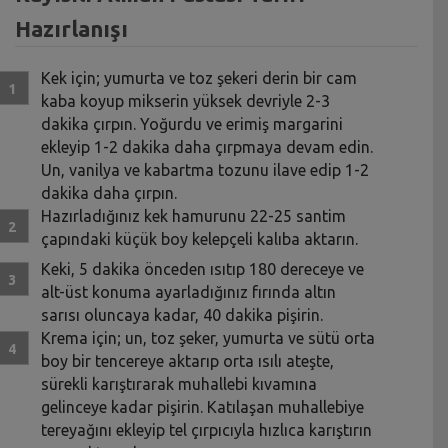
Hazırlanışı
Kek için; yumurta ve toz şekeri derin bir cam
kaba koyup mikserin yüksek devriyle 2-3
dakika çırpın. Yoğurdu ve erimiş margarini
ekleyip 1-2 dakika daha çırpmaya devam edin.
Un, vanilya ve kabartma tozunu ilave edip 1-2
dakika daha çırpın.
Hazırladığınız kek hamurunu 22-25 santim
çapındaki küçük boy kelepçeli kalıba aktarın.
Keki, 5 dakika önceden ısıtıp 180 dereceye ve
alt-üst konuma ayarladığınız fırında altın
sarısı oluncaya kadar, 40 dakika pişirin.
Krema için; un, toz şeker, yumurta ve sütü orta
boy bir tencereye aktarıp orta ısılı ateşte,
sürekli karıştırarak muhallebi kıvamına
gelinceye kadar pişirin. Katılaşan muhallebiye
tereyağını ekleyip tel çırpıcıyla hızlıca karıştırın