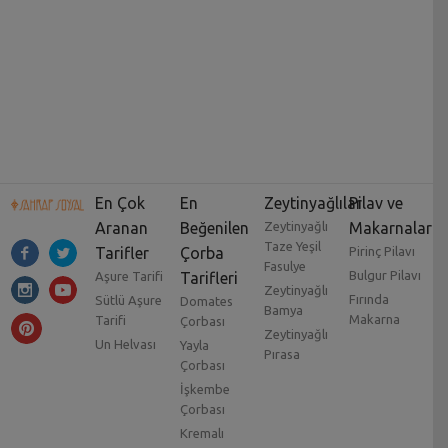
En Çok
En
Zeytinyağlılar
Pilav ve
Aranan
Beğenilen
Zeytinyağlı
Makarnalar
Taze Yeşil
Tarifler
Çorba
Pirinç Pilavı
Fasulye
Bulgur Pilavı
Aşure Tarifi
Tarifleri
Zeytinyağlı
Fırında
Sütlü Aşure
Domates
Bamya
Makarna
Tarifi
Çorbası
Zeytinyağlı
Un Helvası
Yayla
Pırasa
Çorbası
İşkembe
Çorbası
Kremalı