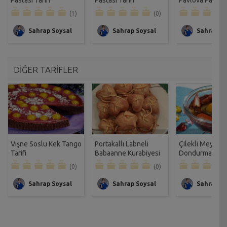
Pastası Tarifi
Pastası Tarifi
Pavlova Pastası 
(1)
(0)
Sahrap Soysal
Sahrap Soysal
Sahrap So
DİĞER TARİFLER
Vişne Soslu Kek Tango
Portakallı Labneli
Çilekli Meyveli
Tarifi
Babaanne Kurabiyesi
Dondurma Tarif
Tarifi
(0)
(0)
Sahrap Soysal
Sahrap Soysal
Sahrap So