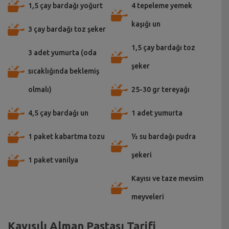
1,5 çay bardağı yoğurt
4 tepeleme yemek
kaşığı un
3 çay bardağı toz şeker
1,5 çay bardağı toz
3 adet yumurta (oda
şeker
sıcaklığında beklemiş
olmalı)
25-30 gr tereyağı
4,5 çay bardağı un
1 adet yumurta
1 paket kabartma tozu
½ su bardağı pudra
şekeri
1 paket vanilya
Kayısı ve taze mevsim
meyveleri
Kayısılı Alman Pastası Tarifi