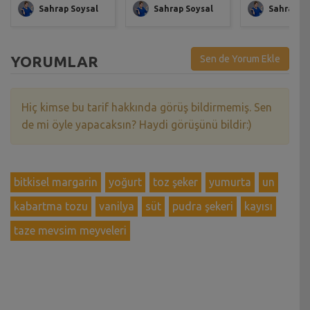
Sahrap Soysal
Sahrap Soysal
Sahrap So
YORUMLAR
Sen de Yorum Ekle
Hiç kimse bu tarif hakkında görüş bildirmemiş. Sen
de mi öyle yapacaksın? Haydi görüşünü bildir:)
bitkisel margarin
yoğurt
toz şeker
yumurta
un
kabartma tozu
vanilya
süt
pudra şekeri
kayısı
taze mevsim meyveleri