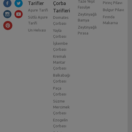
Taze Yeşil
Tarifler
Çorba
Pirinç Pilavı
Fasulye
Bulgur Pilavı
Aşure Tarifi
Tarifleri
Zeytinyağlı
Fırında
Sütlü Aşure
Domates
Bamya
Makarna
Tarifi
Çorbası
Zeytinyağlı
Un Helvası
Yayla
Pırasa
Çorbası
İşkembe
Çorbası
Kremalı
Mantar
Çorbası
Balkabağı
Çorbası
Paça
Çorbası
Süzme
Mercimek
Çorbası
Ezogelin
Çorbası