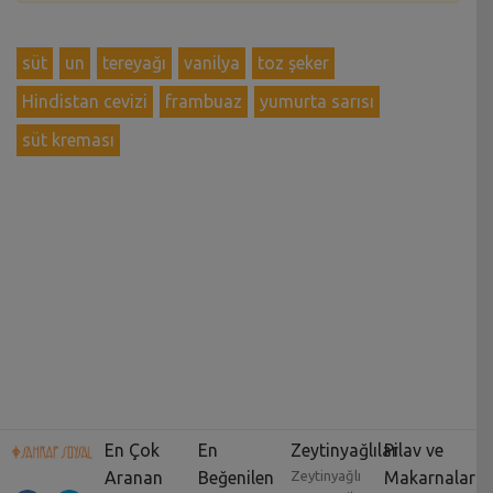
süt
un
tereyağı
vanilya
toz şeker
Hindistan cevizi
frambuaz
yumurta sarısı
süt kreması
En Çok
En
Zeytinyağlılar
Pilav ve
Aranan
Beğenilen
Zeytinyağlı
Makarnalar