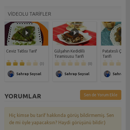
VİDEOLU TARİFLER
Ceviz Tatlısı Tarif
Gülşahın Kedidilli
Patatesli Çıtır 
Tiramisusu Tarifi
Tarifi
(3)
(0)
Sahrap Soysal
Sahrap Soysal
Sahrap So
YORUMLAR
Sen de Yorum Ekle
Hiç kimse bu tarif hakkında görüş bildirmemiş. Sen
de mi öyle yapacaksın? Haydi görüşünü bildir:)