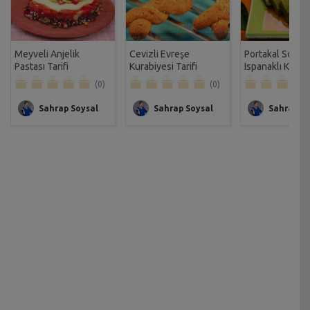
Meyveli Anjelik
Cevizli Evreşe
Portakal Soslu
Pastası Tarifi
Kurabiyesi Tarifi
Ispanaklı Kek Ta
(0)
(0)
Sahrap Soysal
Sahrap Soysal
Sahrap So