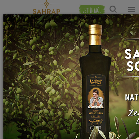
ZEYTİNYAĞI
Ana Sayfa
Tatlı Tarifleri