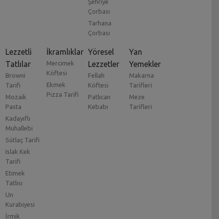
Şehriye
Çorbası
Tarhana
Çorbası
Lezzetli
İkramlıklar
Yöresel
Yan
Tatlılar
Mercimek
Lezzetler
Yemekler
Köftesi
Browni
Fellah
Makarna
Ekmek
Tarifi
Köftesi
Tarifleri
Pizza Tarifi
Mozaik
Patlıcan
Meze
Pasta
Kebabı
Tarifleri
Kadayıflı
Muhallebi
Sütlaç Tarifi
Islak Kek
Tarifi
Etimek
Tatlısı
Un
Kurabiyesi
İrmik