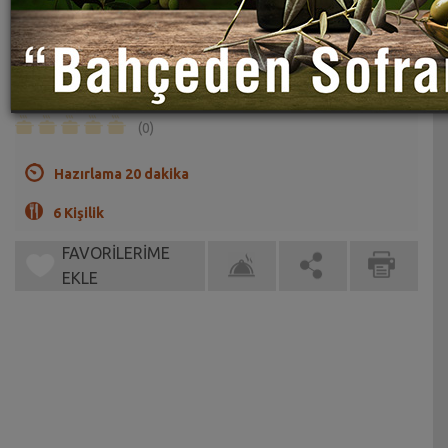
Frambuazlı Tavuk Göğsü Tarifi
Sahrap Soysal
Frambuaz yerine böğürtlen de kullanılabilir.
(0)
Hazırlama 20 dakika
6 Kişilik
FAVORİLERİME
EKLE