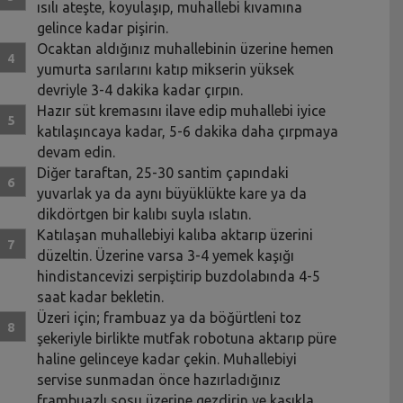
ısılı ateşte, koyulaşıp, muhallebi kıvamına
gelince kadar pişirin.
Ocaktan aldığınız muhallebinin üzerine hemen
yumurta sarılarını katıp mikserin yüksek
devriyle 3-4 dakika kadar çırpın.
Hazır süt kremasını ilave edip muhallebi iyice
katılaşıncaya kadar, 5-6 dakika daha çırpmaya
devam edin.
Diğer taraftan, 25-30 santim çapındaki
yuvarlak ya da aynı büyüklükte kare ya da
dikdörtgen bir kalıbı suyla ıslatın.
Katılaşan muhallebiyi kalıba aktarıp üzerini
düzeltin. Üzerine varsa 3-4 yemek kaşığı
hindistancevizi serpiştirip buzdolabında 4-5
saat kadar bekletin.
Üzeri için; frambuaz ya da böğürtleni toz
şekeriyle birlikte mutfak robotuna aktarıp püre
haline gelinceye kadar çekin. Muhallebiyi
servise sunmadan önce hazırladığınız
frambuazlı sosu üzerine gezdirin ve kaşıkla