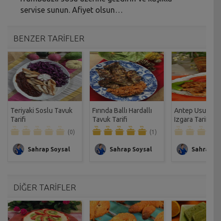
servise sunun. Afiyet olsun…
BENZER TARİFLER
Teriyaki Soslu Tavuk
Fırında Ballı Hardallı
Antep Usulü T
Tarifi
Tavuk Tarifi
Izgara Tarifi
(0)
(1)
Sahrap Soysal
Sahrap Soysal
Sahrap So
DİĞER TARİFLER