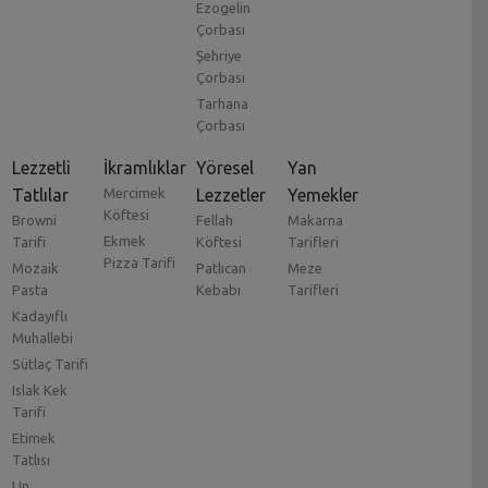
Ezogelin
Çorbası
Şehriye
Çorbası
Tarhana
Çorbası
Lezzetli
İkramlıklar
Yöresel
Yan
Tatlılar
Mercimek
Lezzetler
Yemekler
Köftesi
Browni
Fellah
Makarna
Ekmek
Tarifi
Köftesi
Tarifleri
Pizza Tarifi
Mozaik
Patlıcan
Meze
Pasta
Kebabı
Tarifleri
Kadayıflı
Muhallebi
Sütlaç Tarifi
Islak Kek
Tarifi
Etimek
Tatlısı
Un