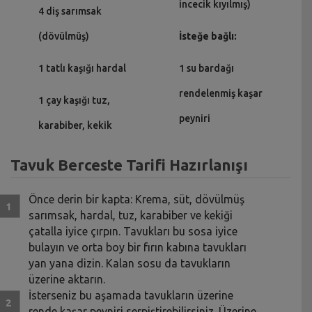
incecik kıyılmış)
4 diş sarımsak
(dövülmüş)
İsteğe bağlı:
1 tatlı kaşığı hardal
1 su bardağı
rendelenmiş kaşar
1 çay kaşığı tuz,
peyniri
karabiber, kekik
Tavuk Berceste Tarifi Hazırlanışı
Önce derin bir kapta: Krema, süt, dövülmüş
sarımsak, hardal, tuz, karabiber ve kekiği
çatalla iyice çırpın. Tavukları bu sosa iyice
bulayın ve orta boy bir fırın kabına tavukları
yan yana dizin. Kalan sosu da tavukların
üzerine aktarın.
İsterseniz bu aşamada tavukların üzerine
rende kaşar peyniri serpiştirebilirsiniz. Üzerine