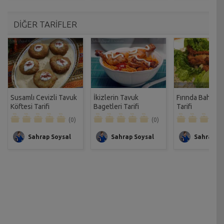
DİĞER TARİFLER
Susamlı Cevizli Tavuk
İkizlerin Tavuk
Fırında Baharat
Köftesi Tarifi
Bagetleri Tarifi
Tarifi
(0)
(0)
Sahrap Soysal
Sahrap Soysal
Sahrap So