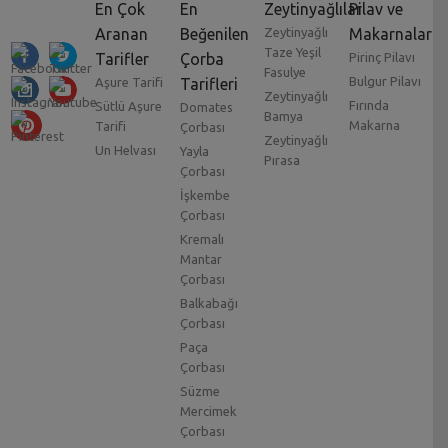
En Çok
En
Zeytinyağlılar
Pilav ve
Aranan
Beğenilen
Zeytinyağlı
Makarnalar
Taze Yeşil
Tarifler
Çorba
Pirinç Pilavı
Fasulye
Bulgur Pilavı
Aşure Tarifi
Tarifleri
Zeytinyağlı
Fırında
Sütlü Aşure
Domates
Bamya
Makarna
Tarifi
Çorbası
Zeytinyağlı
Un Helvası
Yayla
Pırasa
Çorbası
İşkembe
Çorbası
Kremalı
Mantar
Çorbası
Balkabağı
Çorbası
Paça
Çorbası
Süzme
Mercimek
Çorbası