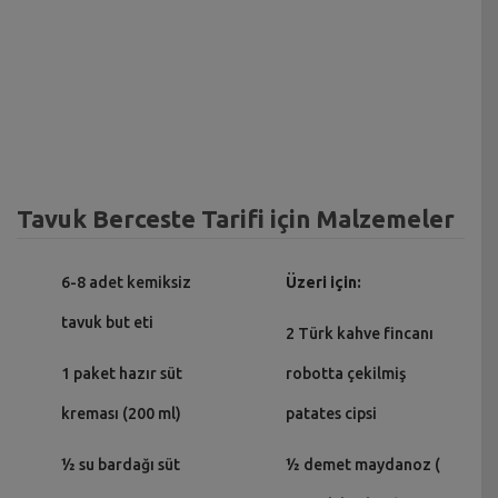
Tavuk Berceste Tarifi için Malzemeler
6-8 adet kemiksiz
Üzeri için:
tavuk but eti
2 Türk kahve fincanı
1 paket hazır süt
robotta çekilmiş
kreması (200 ml)
patates cipsi
½ su bardağı süt
½ demet maydanoz (