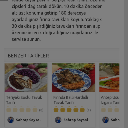
cipsleri dağıtarak dökün. 10 dakika önceden
alt-üst konuma getirip 180 dereceye
ayarladığınız fırına tavukları koyun. Yaklaşık
30 dakika pişirdiğiniz tavukları fırından alıp
üzerine incecik doğradığınız maydanoz ile
servise sunun.
BENZER TARİFLER
Teriyaki Soslu Tavuk
Fırında Ballı Hardallı
Antep Usulü T
Tarifi
Tavuk Tarifi
Izgara Tarifi
(0)
(1)
Sahrap Soysal
Sahrap Soysal
Sahrap So