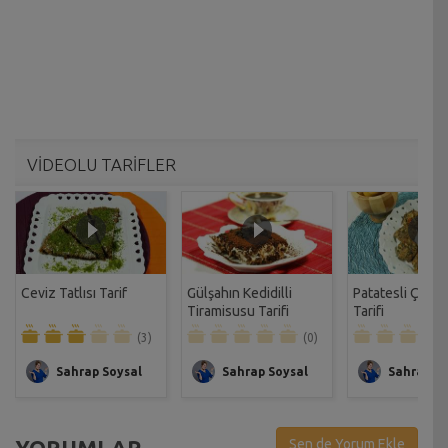
VİDEOLU TARİFLER
Ceviz Tatlısı Tarif
Gülşahın Kedidilli
Patatesli Çıtır 
Tiramisusu Tarifi
Tarifi
(3)
(0)
Sahrap Soysal
Sahrap Soysal
Sahrap So
YORUMLAR
Sen de Yorum Ekle