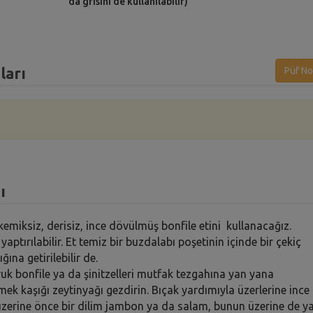
da grisini de kullanılabilir)
ları
Püf No
ı
miksiz, derisiz, ince dövülmüş bonfile etini kullanacağız.
ptırılabilir. Et temiz bir buzdalabı poşetinin içinde bir çekiç
ına getirilebilir de.
tavuk bonfile ya da şinitzelleri mutfak tezgahına yan yana
emek kaşığı zeytinyağı gezdirin. Bıçak yardımıyla üzerlerine ince
 üzerine önce bir dilim jambon ya da salam, bunun üzerine de y