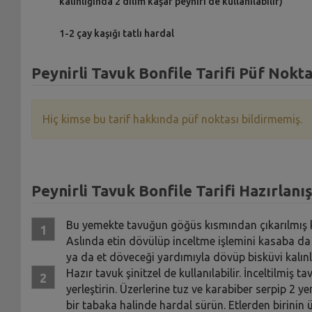
kalınlığında 2 dilim kaşar peyniri de kullanılabilir)
1-2 çay kaşığı tatlı hardal
Peynirli Tavuk Bonfile Tarifi Püf Nokta
Hiç kimse bu tarif hakkında püf noktası bildirmemiş.
Peynirli Tavuk Bonfile Tarifi Hazırlanış
Bu yemekte tavuğun göğüs kısmından çıkarılmış ke
Aslında etin dövülüp inceltme işlemini kasaba da ya
ya da et döveceği yardımıyla dövüp bisküvi kalınlığ
Hazır tavuk şinitzel de kullanılabilir. İnceltilmiş 
yerleştirin. Üzerlerine tuz ve karabiber serpip 2 y
bir tabaka halinde hardal sürün. Etlerden birinin