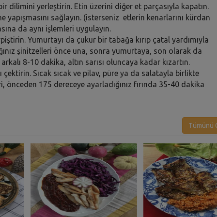
 dilimini yerleştirin. Etin üzerini diğer et parçasıyla kapatın.
ne yapışmasını sağlayın. (isterseniz etlerin kenarlarını kürdan
çasına da aynı işlemleri uygulayın.
piştirin. Yumurtayı da çukur bir tabağa kırıp çatal yardımıyla
dığınız şinitzelleri önce una, sonra yumurtaya, son olarak da
rkalı 8-10 dakika, altın sarısı oluncaya kadar kızartın.
 çektirin. Sıcak sıcak ve pilav, püre ya da salatayla birlikte
ri, önceden 175 dereceye ayarladığınız fırında 35-40 dakika
Tümünü G