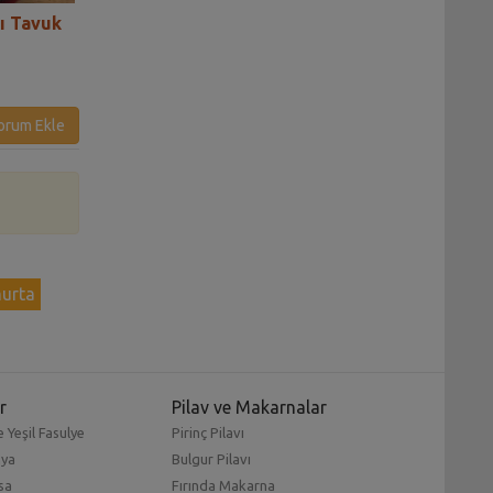
lı Tavuk
Antep Usulü Tavuk Izgara
Kaşar Peynirli Ka
Tarifi
Tarifi
orum Ekle
urta
r
Pilav ve Makarnalar
 Yeşil Fasulye
Pirinç Pilavı
mya
Bulgur Pilavı
sa
Fırında Makarna