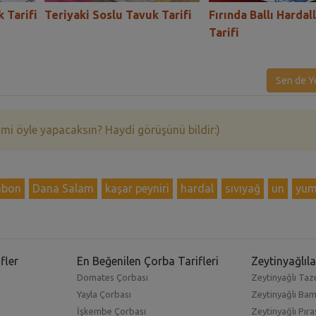
k Tarifi
Teriyaki Soslu Tavuk Tarifi
Fırında Ballı Hardal
Tarifi
Sen de Y
 mi öyle yapacaksın? Haydi görüşünü bildir:)
mbon
Dana Salam
kaşar peyniri
hardal
sıvıyağ
un
yum
fler
En Beğenilen Çorba Tarifleri
Zeytinyağlıla
Domates Çorbası
Zeytinyağlı Taze
Yayla Çorbası
Zeytinyağlı Ba
İşkembe Çorbası
Zeytinyağlı Pıra