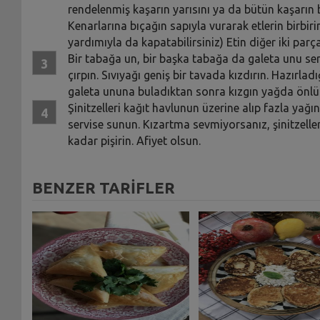
rendelenmiş kaşarın yarısını ya da bütün kaşarın bir
Kenarlarına bıçağın sapıyla vurarak etlerin birbiri
yardımıyla da kapatabilirsiniz) Etin diğer iki par
Bir tabağa un, bir başka tabağa da galeta unu ser
çırpın. Sıvıyağı geniş bir tavada kızdırın. Hazırla
galeta ununa buladıktan sonra kızgın yağda önlü a
Şinitzelleri kağıt havlunun üzerine alıp fazla yağını
servise sunun. Kızartma sevmiyorsanız, şinitzelle
kadar pişirin. Afiyet olsun.
BENZER TARİFLER