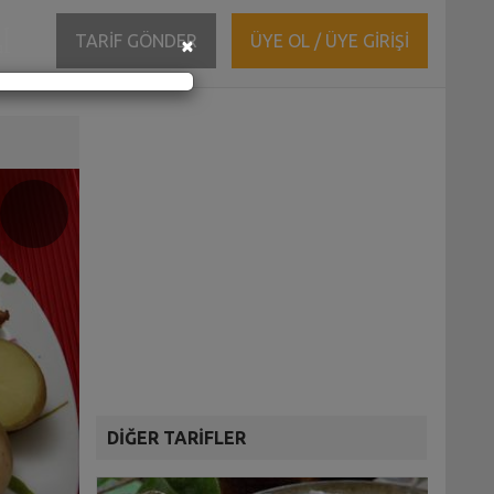
ĞI
Close
TARİF GÖNDER
ÜYE OL / ÜYE GİRİŞİ
×
DİĞER TARİFLER