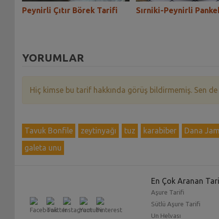
as
Peynirli Çıtır Börek Tarifi
Sırniki-Peynirli Panke
YORUMLAR
Hiç kimse bu tarif hakkında görüş bildirmemiş. Sen de
Tavuk Bonfile
zeytinyağı
tuz
karabiber
Dana Ja
galeta unu
En Çok Aranan Tari
Aşure Tarifi
Sütlü Aşure Tarifi
Un Helvası