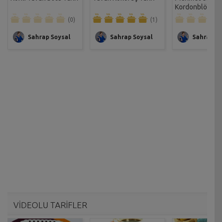
Kordonblö Tav
Tarifi
(0)
(1)
Sahrap Soysal
Sahrap Soysal
Sahrap So
VİDEOLU TARİFLER