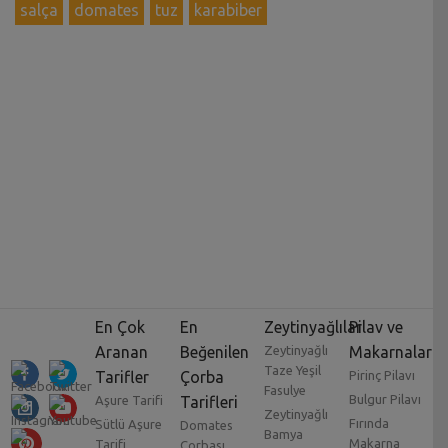
salça
domates
tuz
karabiber
En Çok
En
Zeytinyağlılar
Pilav ve
Aranan
Beğenilen
Zeytinyağlı
Makarnalar
Taze Yeşil
Tarifler
Çorba
Pirinç Pilavı
Fasulye
Bulgur Pilavı
Aşure Tarifi
Tarifleri
Zeytinyağlı
Fırında
Sütlü Aşure
Domates
Bamya
Makarna
Tarifi
Çorbası