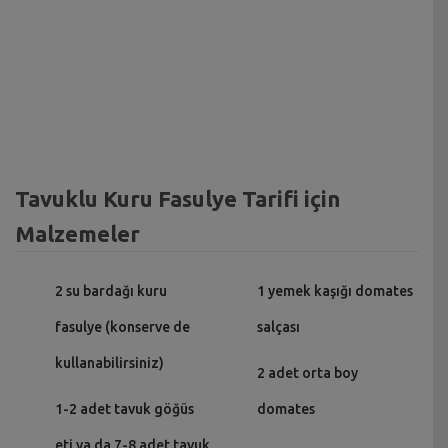
Tavuklu Kuru Fasulye Tarifi için
Malzemeler
2 su bardağı kuru
1 yemek kaşığı domates
fasulye (konserve de
salçası
kullanabilirsiniz)
2 adet orta boy
1-2 adet tavuk göğüs
domates
eti ya da 7-8 adet tavuk