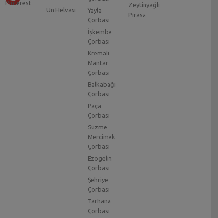
Zeytinyağlı
Un Helvası
Yayla
Pırasa
Çorbası
İşkembe
Çorbası
Kremalı
Mantar
Çorbası
Balkabağı
Çorbası
Paça
Çorbası
Süzme
Mercimek
Çorbası
Ezogelin
Çorbası
Şehriye
Çorbası
Tarhana
Çorbası