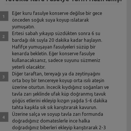
Eğer kuru fasulye konserve değilse bir gece
önceden soğuk suya koyup ıslatarak
yumuşatın.
Ertesi sabah yıkayıp süzdükten sonra 6 su
bardağı ılık suyla 20 dakika kadar haşlayın.
Hafifçe yumuşayan fasulyeleri süzüp bir
kenarda bekletin. Eğer konserve fasulye
kullanacaksanız, sadece suyunu süzmeniz
yeterli olacaktır.
Diğer taraftan, tereyağı ya da zeytinyağını
orta boy bir tencereye koyup orta ısılı ateşin
üzerine oturtun. İncecik kıydığınız soğanları ve
tavla zarı şeklinde ufak küp doğranmış tavuk
göğüs etlerini ekleyip kızgın yağda 5-6 dakika
tahta kaşıkla sık sık karıştırarak kavurun.
Üzerine salça ve soyup tavla zarı formunda
doğradığınız domateslerle ince halka
doğradığınız biberleri ekleyip karıştırarak 2-3