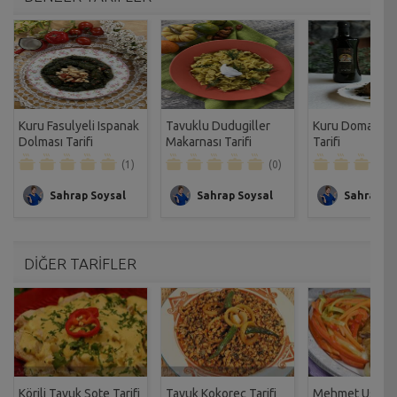
Kuru Fasulyeli Ispanak
Tavuklu Dudugiller
Kuru Domatesli 
Dolması Tarifi
Makarnası Tarifi
Tarifi
(1)
(0)
Sahrap Soysal
Sahrap Soysal
Sahrap So
DİĞER TARİFLER
Körili Tavuk Sote Tarifi
Tavuk Kokoreç Tarifi
Mehmet Usta'n