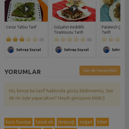
Ceviz Tatlısı Tarif
Gülşahın Kedidilli
Patatesli Çıtır 
Tiramisusu Tarifi
Tarifi
(3)
(0)
Sahrap Soysal
Sahrap Soysal
Sahrap So
YORUMLAR
Sen de Yorum Ekle
Hiç kimse bu tarif hakkında görüş bildirmemiş. Sen
de mi öyle yapacaksın? Haydi görüşünü bildir:)
kuru fasulye
tavuk eti
tereyağı
soğan
biber