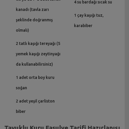
4 su bardağı sıcak su
kanadı (tavla zarı
1 çay kaşığı tuz,
şeklinde doğranmış
karabiber
olmalı)
2 tatlı kaşığı tereyağı (5
yemek kaşığı zeytinyağı
da kullanabilirsiniz)
1 adet orta boy kuru
soğan
2 adet yeşil çarliston
biber
Tavuklu Kuru Fasulye Tarifi Hazırlanışı