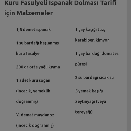
Kuru Fasulyeli Ispanak Dolması Tarifi
için Malzemeler
1,5 demet ıspanak
1 çay kaşığı tuz,
karabiber, kimyon
1 su bardağı haşlanmış
kuru fasulye
1 çay bardağı domates
püresi
200 gr orta yağlı kıyma
2 su bardağı sıcak su
1 adet kuru soğan
(incecik, yemeklik
5 yemek kaşığı
doğranmış)
zeytinyağı (veya
tereyağı)
½ demet maydanoz
(incecik doğranmış)