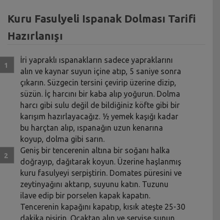
Kuru Fasulyeli Ispanak Dolması Tarifi
Hazırlanışı
İri yapraklı ıspanakların sadece yapraklarını
alın ve kaynar suyun içine atıp, 5 saniye sonra
çıkarın. Süzgecin tersini çevirip üzerine dizip,
süzün. İç harcını bir kaba alıp yoğurun. Dolma
harcı gibi sulu değil de bildiğiniz köfte gibi bir
karışım hazırlayacağız. ½ yemek kaşığı kadar
bu harçtan alıp, ıspanağın uzun kenarına
koyup, dolma gibi sarın.
Geniş bir tencerenin altına bir soğanı halka
doğrayıp, dağıtarak koyun. Üzerine haşlanmış
kuru fasulyeyi serpiştirin. Domates püresini ve
zeytinyağını aktarıp, suyunu katın. Tuzunu
ilave edip bir porselen kapak kapatın.
Tencerenin kapağını kapatıp, kısık ateşte 25-30
dakika pişirin. Ocaktan alın ve servise sunun.