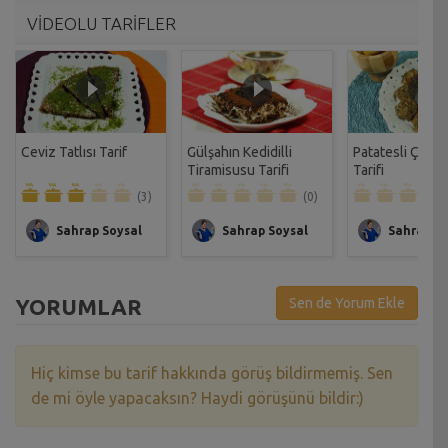
VİDEOLU TARİFLER
Ceviz Tatlısı Tarif
Gülşahın Kedidilli
Patatesli Çıtır 
Tiramisusu Tarifi
Tarifi
(3)
(0)
Sahrap Soysal
Sahrap Soysal
Sahrap So
YORUMLAR
Sen de Yorum Ekle
Hiç kimse bu tarif hakkında görüş bildirmemiş. Sen
de mi öyle yapacaksın? Haydi görüşünü bildir:)