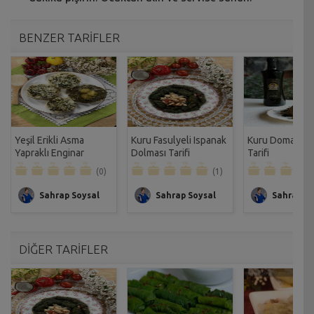
BENZER TARİFLER
Yeşil Erikli Asma
Kuru Fasulyeli Ispanak
Kuru Domatesli 
Yapraklı Enginar
Dolması Tarifi
Tarifi
Dolması Tarifi
(0)
(1)
Sahrap Soysal
Sahrap Soysal
Sahrap So
DİĞER TARİFLER