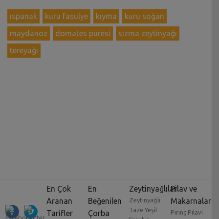
ıspanak
kuru fasulye
kıyma
kuru soğan
maydanoz
domates püresi
sızma zeytinyağı
tereyağı
En Çok
En
Zeytinyağlılar
Pilav ve
Aranan
Beğenilen
Zeytinyağlı
Makarnalar
Taze Yeşil
Tarifler
Çorba
Pirinç Pilavı