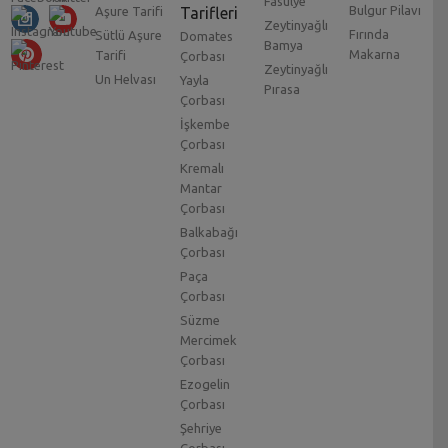
Fasulye
Bulgur Pilavı
Aşure Tarifi
Tarifleri
Zeytinyağlı
Fırında
Sütlü Aşure
Domates
Bamya
Makarna
Tarifi
Çorbası
Zeytinyağlı
Un Helvası
Yayla
Pırasa
Çorbası
İşkembe
Çorbası
Kremalı
Mantar
Çorbası
Balkabağı
Çorbası
Paça
Çorbası
Süzme
Mercimek
Çorbası
Ezogelin
Çorbası
Şehriye
Çorbası