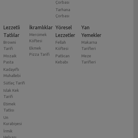
Çorbası
Tarhana
Çorbası
Lezzetli
İkramlıklar
Yöresel
Yan
Tatlılar
Mercimek
Lezzetler
Yemekler
Köftesi
Browni
Fellah
Makarna
Ekmek
Tarifi
Köftesi
Tarifleri
Pizza Tarifi
Mozaik
Patlıcan
Meze
Pasta
Kebabı
Tarifleri
Kadayıflı
Muhallebi
Sütlaç Tarifi
Islak Kek
Tarifi
Etimek
Tatlısı
Un
Kurabiyesi
İrmik
Helvası