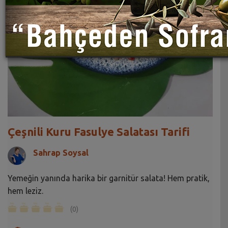
Çeşnili Kuru Fasulye Salatası Tarifi
Sahrap Soysal
Yemeğin yanında harika bir garnitür salata! Hem pratik,
hem leziz.
(0)