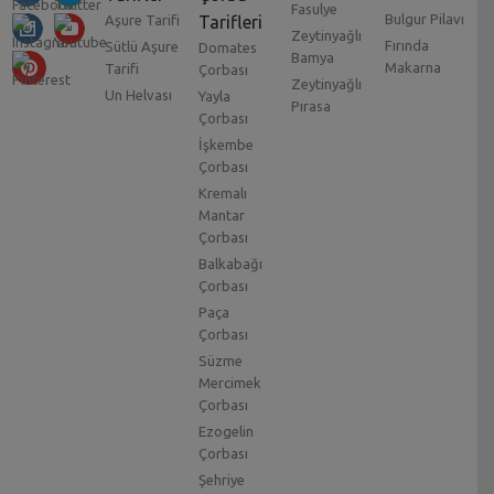
Fasulye
Bulgur Pilavı
Aşure Tarifi
Tarifleri
Zeytinyağlı
Fırında
Sütlü Aşure
Domates
Bamya
Makarna
Tarifi
Çorbası
Zeytinyağlı
Un Helvası
Yayla
Pırasa
Çorbası
İşkembe
Çorbası
Kremalı
Mantar
Çorbası
Balkabağı
Çorbası
Paça
Çorbası
Süzme
Mercimek
Çorbası
Ezogelin
Çorbası
Şehriye