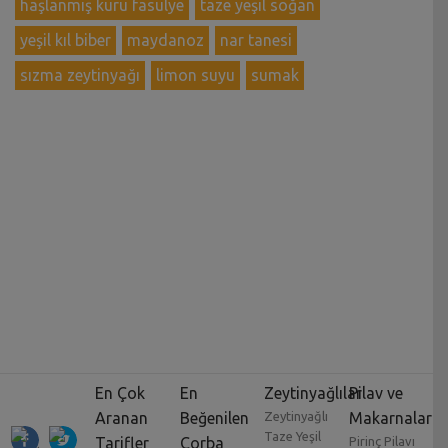
haşlanmış kuru fasulye
taze yeşil soğan
yeşil kıl biber
maydanoz
nar tanesi
sızma zeytinyağı
limon suyu
sumak
En Çok
En
Zeytinyağlılar
Pilav ve
Aranan
Beğenilen
Zeytinyağlı
Makarnalar
Taze Yeşil
Tarifler
Çorba
Pirinç Pilavı