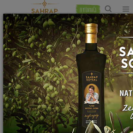
ZEYTİNYAĞI
Ana Sayfa
Salata Tarifleri
Garnitür Salata Tarifleri