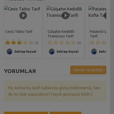
Ceviz Tatlısı Tarif
Gülşahın Kedidilli
Patatesli Çıtır 
Tiramisusu Tarifi
Tarifi
(3)
(0)
Sahrap Soysal
Sahrap Soysal
Sahrap So
YORUMLAR
Sen de Yorum Ekle
Hiç kimse bu tarif hakkında görüş bildirmemiş. Sen
de mi öyle yapacaksın? Haydi görüşünü bildir:)