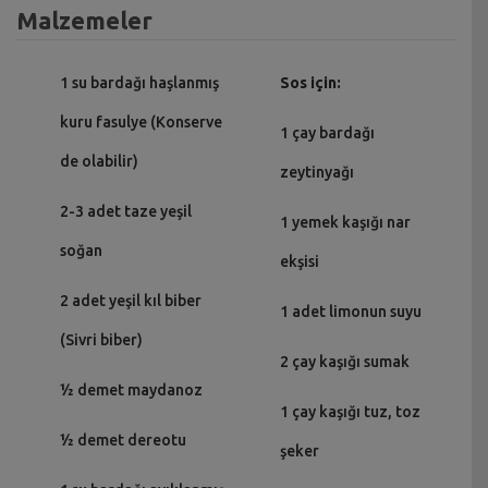
Malzemeler
1 su bardağı haşlanmış
Sos için:
kuru fasulye (Konserve
1 çay bardağı
de olabilir)
zeytinyağı
2-3 adet taze yeşil
1 yemek kaşığı nar
soğan
ekşisi
2 adet yeşil kıl biber
1 adet limonun suyu
(Sivri biber)
2 çay kaşığı sumak
½ demet maydanoz
1 çay kaşığı tuz, toz
½ demet dereotu
şeker