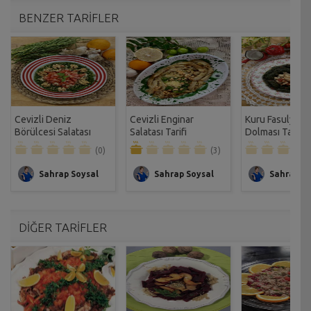
BENZER TARİFLER
Cevizli Deniz
Cevizli Enginar
Kuru Fasulyeli 
Börülcesi Salatası
Salatası Tarifi
Dolması Tarifi
Tarifi
(0)
(3)
Sahrap Soysal
Sahrap Soysal
Sahrap So
DİĞER TARİFLER