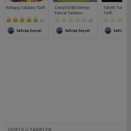
Kebapçı Salatası Tarifi
Cevizli Erikli Kırmızı
Tahinli Turşulu 
Pancar Salatası-
Tarifi
Sağlıklı Mutfak Tarifi
(1)
(0)
Sahrap Soysal
Sahrap Soysal
Sahrap So
VİDEOLU TARİFLER