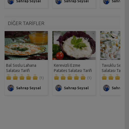
Sahrap Soysal
Sahrap Soysal
Sahrap So
DİĞER TARİFLER
Bal Soslu Lahana
Kerevizli Ezme
Tavuklu Semiz
Salatası Tarifi
Patates Salatası Tarifi
Salatası Tarifi
(1)
(1)
Sahrap Soysal
Sahrap Soysal
Sahrap So