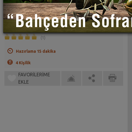
Kerevizli Ezme Patates Salatası Tarifi
Sahrap Soysal
Kereviz ve patates karışımlı çok farklı bir salata tarifi.
(1)
Hazırlama 15 dakika
4 Kişilik
FAVORİLERİME
EKLE