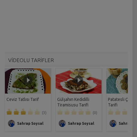
VİDEOLU TARİFLER
Ceviz Tatlısı Tarif
Gülşahın Kedidilli
Patatesli Çıtır 
Tiramisusu Tarifi
Tarifi
(3)
(0)
Sahrap Soysal
Sahrap Soysal
Sahrap So