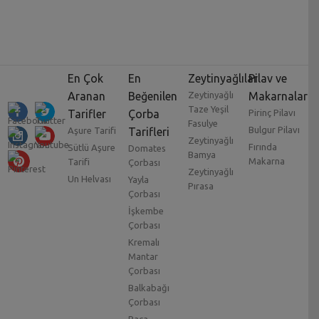
En Çok
En
Zeytinyağlılar
Pilav ve
Aranan
Beğenilen
Zeytinyağlı
Makarnalar
Taze Yeşil
Tarifler
Çorba
Pirinç Pilavı
Fasulye
Bulgur Pilavı
Aşure Tarifi
Tarifleri
Zeytinyağlı
Fırında
Sütlü Aşure
Domates
Bamya
Makarna
Tarifi
Çorbası
Zeytinyağlı
Un Helvası
Yayla
Pırasa
Çorbası
İşkembe
Çorbası
Kremalı
Mantar
Çorbası
Balkabağı
Çorbası