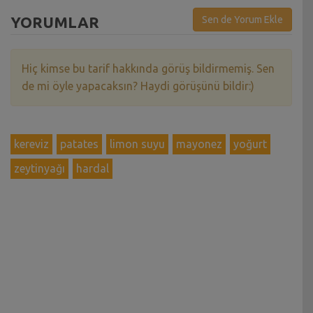
YORUMLAR
Sen de Yorum Ekle
Hiç kimse bu tarif hakkında görüş bildirmemiş. Sen
de mi öyle yapacaksın? Haydi görüşünü bildir:)
kereviz
patates
limon suyu
mayonez
yoğurt
zeytinyağı
hardal