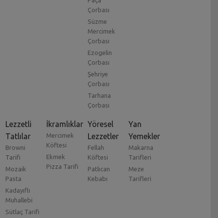
Paça
Çorbası
Süzme
Mercimek
Çorbası
Ezogelin
Çorbası
Şehriye
Çorbası
Tarhana
Çorbası
Lezzetli
İkramlıklar
Yöresel
Yan
Tatlılar
Mercimek
Lezzetler
Yemekler
Köftesi
Browni
Fellah
Makarna
Ekmek
Tarifi
Köftesi
Tarifleri
Pizza Tarifi
Mozaik
Patlıcan
Meze
Pasta
Kebabı
Tarifleri
Kadayıflı
Muhallebi
Sütlaç Tarifi