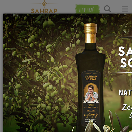
ZEYTİNYAĞI
Ana Sayfa
Salata Tarifleri
Yoğurtlu Salata Tarifleri