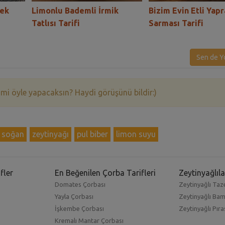
bek
Limonlu Bademli İrmik
Bizim Evin Etli Yap
Tatlısı Tarifi
Sarması Tarifi
Sen de Y
 mi öyle yapacaksın? Haydi görüşünü bildir:)
 soğan
zeytinyağı
pul biber
limon suyu
fler
En Beğenilen Çorba Tarifleri
Zeytinyağlıla
Domates Çorbası
Zeytinyağlı Taze
Yayla Çorbası
Zeytinyağlı Ba
İşkembe Çorbası
Zeytinyağlı Pıra
Kremalı Mantar Çorbası