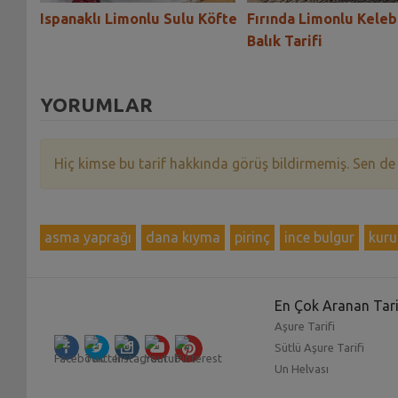
Ispanaklı Limonlu Sulu Köfte
Fırında Limonlu Kele
Balık Tarifi
YORUMLAR
Hiç kimse bu tarif hakkında görüş bildirmemiş. Sen de
asma yaprağı
dana kıyma
pirinç
ince bulgur
kuru
En Çok Aranan Tari
Aşure Tarifi
Sütlü Aşure Tarifi
Un Helvası