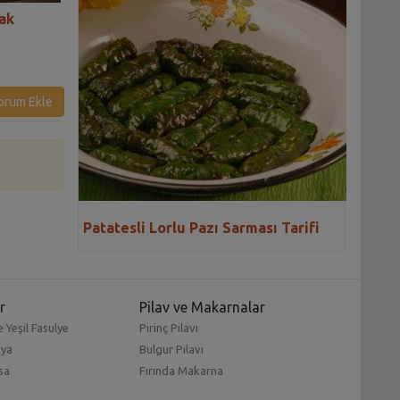
rak
Fıstıklı Saray Sarması Tarifi
Yönetmenin Limo
Tarifi
orum Ekle
Patatesli Lorlu Pazı Sarması Tarifi
r
Pilav ve Makarnalar
 Yeşil Fasulye
Pirinç Pilavı
mya
Bulgur Pilavı
sa
Fırında Makarna