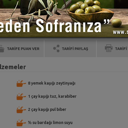
TARİFE PUAN VER
TARİFİ PAYLAŞ
TARİFİ
alzemeler
8 yemek kaşığı zeytinyağı
1 çay kaşığı tuz, karabiber
2 çay kaşığı pul biber
½ su bardağı limon suyu