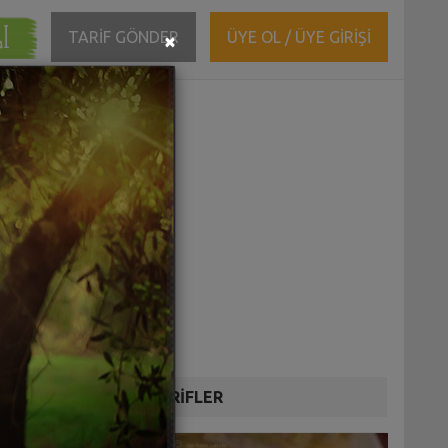
ĞI
Close
TARİF GÖNDER
ÜYE OL / ÜYE GİRİŞİ
×
DİĞER TARİFLER