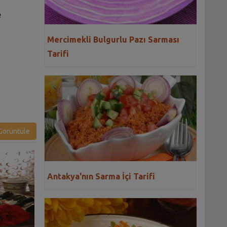
e
Mercimekli Bulgurlu Pazı Sarması
Tarifi
örüntüle
Antakya'nın Sarma İçi Tarifi