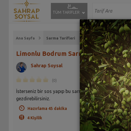
TÜM TARİFLER
Ana Sayfa
Sarma Tarifleri
Limonlu Bodrum Sarması Tarifi
Sahrap Soysal
(0)
İsterseniz bir sos yapıp bu sarmaların üzerine
gezdirebilirsiniz.
Hazırlama 45 dakika
4 Kişilik