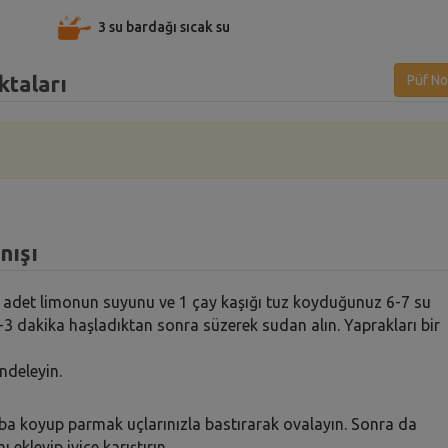
3 su bardağı sıcak su
ktaları
Püf No
nışı
 1 adet limonun suyunu ve 1 çay kaşığı tuz koyduğunuz 6-7 su
-3 dakika haşladıktan sonra süzerek sudan alın. Yaprakları bir
ndeleyin.
 kaba koyup parmak uçlarınızla bastırarak ovalayın. Sonra da
 ekleyip iyice karıştırın.