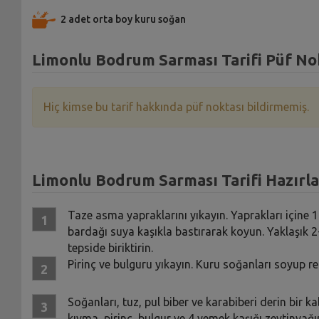
2 adet orta boy kuru soğan
Limonlu Bodrum Sarması Tarifi Püf No
Hiç kimse bu tarif hakkında püf noktası bildirmemiş.
Limonlu Bodrum Sarması Tarifi Hazırla
Taze asma yapraklarını yıkayın. Yaprakları içine
bardağı suya kaşıkla bastırarak koyun. Yaklaşık 2
tepside biriktirin.
Pirinç ve bulguru yıkayın. Kuru soğanları soyup re
Soğanları, tuz, pul biber ve karabiberi derin bir
kıyma, pirinç, bulgur ve 4 yemek kaşığı zeytinyağını