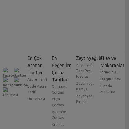
En Çok
En
Zeytinyağlılar
Pilav ve
Aranan
Beğenilen
Zeytinyağlı
Makarnalar
Taze Yeşil
Tarifler
Çorba
Pirinç Pilavı
Fasulye
Bulgur Pilavı
Aşure Tarifi
Tarifleri
Zeytinyağlı
Fırında
Sütlü Aşure
Domates
Bamya
Makarna
Tarifi
Çorbası
Zeytinyağlı
Un Helvası
Yayla
Pırasa
Çorbası
İşkembe
Çorbası
Kremalı