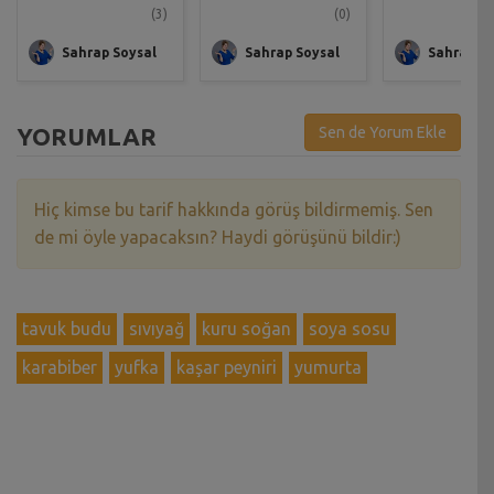
(3)
(0)
Sahrap Soysal
Sahrap Soysal
Sahrap So
YORUMLAR
Sen de Yorum Ekle
Hiç kimse bu tarif hakkında görüş bildirmemiş. Sen
de mi öyle yapacaksın? Haydi görüşünü bildir:)
tavuk budu
sıvıyağ
kuru soğan
soya sosu
karabiber
yufka
kaşar peyniri
yumurta