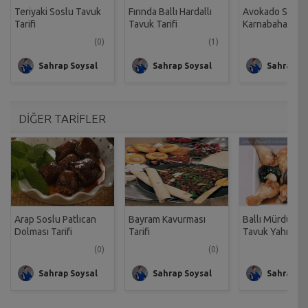
Teriyaki Soslu Tavuk
Fırında Ballı Hardallı
Avokado Soslu
Tarifi
Tavuk Tarifi
Karnabahar Çor
Tarifi
(0)
(1)
Sahrap Soysal
Sahrap Soysal
Sahrap So
DİĞER TARİFLER
Arap Soslu Patlıcan
Bayram Kavurması
Ballı Mürdüm Er
Dolması Tarifi
Tarifi
Tavuk Yahnisi Ta
(0)
(0)
Sahrap Soysal
Sahrap Soysal
Sahrap So