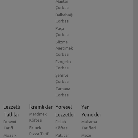
Mantar
Çorbası
Balkabağı
Çorbası
Paça
Çorbası
Süzme
Mercimek
Çorbası
Ezogelin
Çorbası
Şehriye
Çorbası
Tarhana
Çorbası
Lezzetli
İkramlıklar
Yöresel
Yan
Tatlılar
Mercimek
Lezzetler
Yemekler
Köftesi
Browni
Fellah
Makarna
Ekmek
Tarifi
Köftesi
Tarifleri
Pizza Tarifi
Mozaik
Patlıcan
Meze