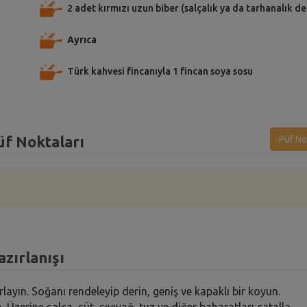
2 adet kırmızı uzun biber (salçalık ya da tarhanalık de
Ayrıca
Türk kahvesi fincanıyla 1 fincan soya sosu
üf Noktaları
Püf No
azırlanışı
layın. Soğanı rendeleyip derin, geniş ve kapaklı bir koyun.
Üzerine salça, süt, sıvıyağ, tuz ve diğer baharatları çatalla