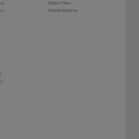
mya
Bulgur Pilavı
sa
Fırında Makarna
r
ri