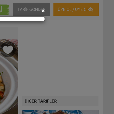
ĞI
Close
TARİF GÖNDER
ÜYE OL / ÜYE GİRİŞİ
×
DİĞER TARİFLER