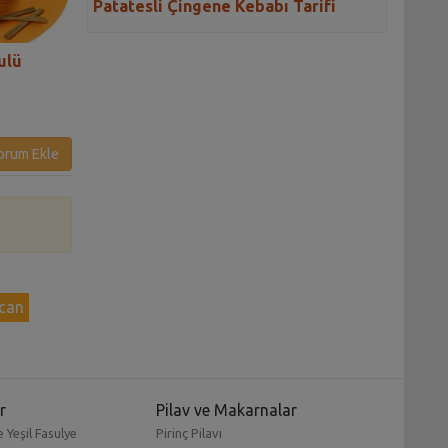
Patatesli Çingene Kebabı Tarifi
ulü
Sebzeli Yaz Keki Tarifi
Sebzeli Mısır Un
Tarifi
orum Ekle
ıcan
r
Pilav ve Makarnalar
 Yeşil Fasulye
Pirinç Pilavı