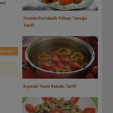
nir)
Fırında Portakallı Yılbaşı Tavuğu
Tarifi
ktası Ekle
Kıymalı Tepsi Kebabı Tarifi