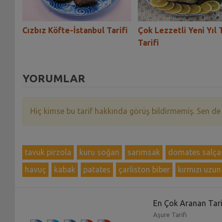
vuğu
Cızbız Köfte-İstanbul Tarifi
Çok Lezzetli Yeni Yıl
Tarifi
YORUMLAR
Hiç kimse bu tarif hakkında görüş bildirmemiş. Sen de
tavuk pirzola
kuru soğan
sarımsak
domates salça
havuç
kabak
patates
çarliston biber
kırmızı uzun
En Çok Aranan Tari
Aşure Tarifi