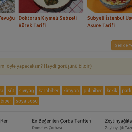
 Tavuğu
Doktorun Kıymalı Sebzeli
Sübyeli İstanbul Us
Börek Tarifi
Aşure Tarifi
Sen de Y
 mi öyle yapacaksın? Haydi görüşünü bildir:)
sı
süt
sıvıyağ
karabiber
kimyon
pul biber
kekik
patl
 biber
soya sosu
fler
En Beğenilen Çorba Tarifleri
Zeytinyağlıla
Domates Çorbası
Zeytinyağlı Taze