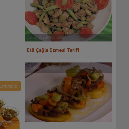
Etli Çağla Ezmesi Tarifi
örüntüle