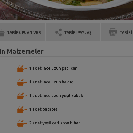
TARİFE PUAN VER
TARİFİ PAYLAŞ
TARİFİ
için Malzemeler
1 adet ince uzun patlıcan
1 adet ince uzun havuç
1 adet ince uzun yeşil kabak
1 adet patates
2 adet yeşil çarliston biber