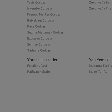
Yayla Çorbası
Zeytinyağlı Ba
İşkembe Çorbası
Zeytinyağlı Pıra
Kremalı Mantar Çorbası
Balkabağı Çorbası
Paça Çorbası
Süzme Mercimek Çorbası
Ezogelin Çorbası
Şehriye Çorbası
Tarhana Çorbası
Yöresel Lezzetler
Yan Yemekle
Fellah Köftesi
Makarna Tarifle
Patlıcan Kebabı
Meze Tarifleri