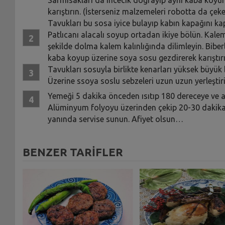
karıştırın. (İsterseniz malzemeleri robotta da çeke
Tavukları bu sosa iyice bulayıp kabın kapağını k
Patlıcanı alacalı soyup ortadan ikiye bölün. Kale
şekilde dolma kalem kalınlığında dilimleyin. Biberl
kaba koyup üzerine soya sosu gezdirerek karıştırı
Tavukları sosuyla birlikte kenarları yüksek büyük b
Üzerine ssoya soslu sebzeleri uzun uzun yerleştir
Yemeği 5 dakika önceden ısıtıp 180 dereceye ve al
Alüminyum folyoyu üzerinden çekip 20-30 dakika d
yanında servise sunun. Afiyet olsun…
BENZER TARİFLER