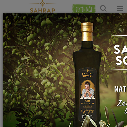
ZEYTİNYAĞI
Ana Sayfa
Et Yemekleri Tarifleri