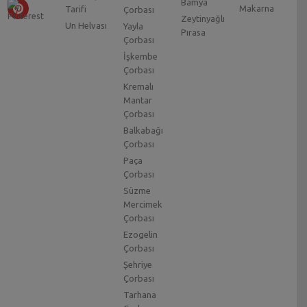
Bamya
Makarna
Tarifi
Çorbası
Zeytinyağlı
Un Helvası
Yayla
Pırasa
Çorbası
İşkembe
Çorbası
Kremalı
Mantar
Çorbası
Balkabağı
Çorbası
Paça
Çorbası
Süzme
Mercimek
Çorbası
Ezogelin
Çorbası
Şehriye
Çorbası
Tarhana