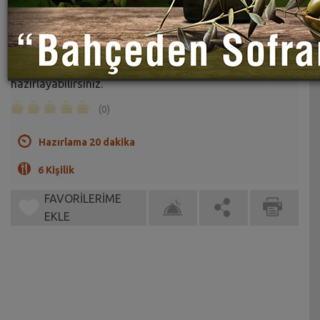
Patatesli Tavuk Ciğer Sote Tarifi
Sahrap Soysal
Tavuk ciğerini de tıpkı Arnavut ciğeri gibi
hazırlayabilirsiniz.
(0)
Hazırlama 20 dakika
6 Kişilik
FAVORİLERİME
EKLE