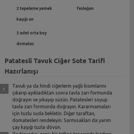
2 tepeleme yemek
fesleğen
kaşığı un
3 adet orta boy
domates
Patatesli Tavuk Ciğer Sote Tarifi
Hazırlanışı
Tavuk ya da hindi ciğerlerin yağlı kısımlarını
çıkarıp ayıkladıktan sonra tavla zarı formunda
doğrayın ve yıkayıp süzün. Patatesleri soyup
tavla zarı formunda doğrayın. Kararmamaları
için tuzlu suda bekletin. Diğer taraftan,
domatesleri rendeleyin. Sarmısakları da yarım
çay kaşığı tuzla dövün.
Zeytinyağını geniş bir teflon tencerede kızdırın.