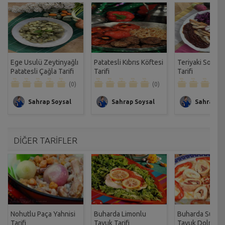
Ege Usulü Zeytinyağlı
Patatesli Kıbrıs Köftesi
Teriyaki Soslu 
Patatesli Çağla Tarifi
Tarifi
Tarifi
(0)
(0)
Sahrap Soysal
Sahrap Soysal
Sahrap So
DİĞER TARİFLER
Nohutlu Paça Yahnisi
Buharda Limonlu
Buharda Sucuk
Tarifi
Tavuk Tarifi
Tavuk Dolması T