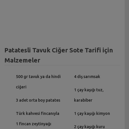
Patatesli Tavuk Ciğer Sote Tarifi için
Malzemeler
500 gr tavuk ya da hindi
4 diş sarımsak
ciğeri
1 çay kaşığı tuz,
3 adet orta boy patates
karabiber
Türk kahvesi fincanıyla
1 çay kaşığı kimyon
1 fincan zeytinyağı
2 çay kaşığı kuru