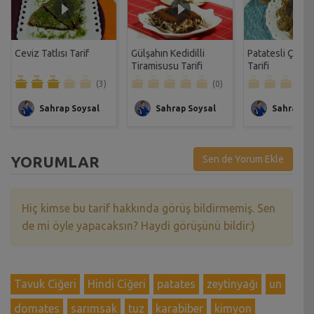
Ceviz Tatlısı Tarif
Gülşahın Kedidilli
Patatesli Çıtır 
Tiramisusu Tarifi
Tarifi
(3)
(0)
Sahrap Soysal
Sahrap Soysal
Sahrap So
YORUMLAR
Sen de Yorum Ekle
Hiç kimse bu tarif hakkında görüş bildirmemiş. Sen
de mi öyle yapacaksın? Haydi görüşünü bildir:)
Tavuk Ciğeri
Hindi Ciğeri
patates
zeytinyağı
un
domates
sarımsak
tuz
karabiber
kimyon