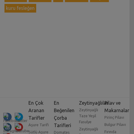
kuru fesleğen
En Çok
En
Zeytinyağlılar
Pilav ve
Aranan
Beğenilen
Zeytinyağlı
Makarnalar
Taze Yeşil
Tarifler
Çorba
Pirinç Pilavı
Fasulye
Bulgur Pilavı
Aşure Tarifi
Tarifleri
Zeytinyağlı
Fırında
Sütlü Aşure
Domates