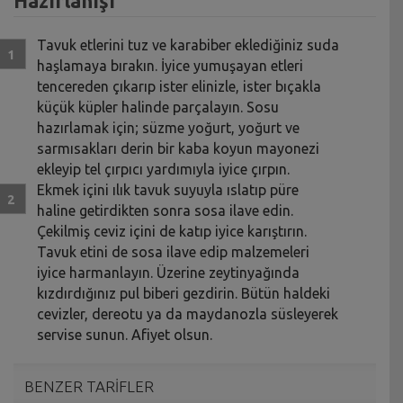
Hazırlanışı
Tavuk etlerini tuz ve karabiber eklediğiniz suda
haşlamaya bırakın. İyice yumuşayan etleri
tencereden çıkarıp ister elinizle, ister bıçakla
küçük küpler halinde parçalayın. Sosu
hazırlamak için; süzme yoğurt, yoğurt ve
sarmısakları derin bir kaba koyun mayonezi
ekleyip tel çırpıcı yardımıyla iyice çırpın.
Ekmek içini ılık tavuk suyuyla ıslatıp püre
haline getirdikten sonra sosa ilave edin.
Çekilmiş ceviz içini de katıp iyice karıştırın.
Tavuk etini de sosa ilave edip malzemeleri
iyice harmanlayın. Üzerine zeytinyağında
kızdırdığınız pul biberi gezdirin. Bütün haldeki
cevizler, dereotu ya da maydanozla süsleyerek
servise sunun. Afiyet olsun.
BENZER TARİFLER