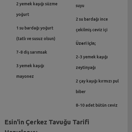
2 yemek kaşığı süzme
suyu
yoğurt
2 su bardağı ince
1 su bardağı yoğurt
çekilmiş ceviz içi
(tatlı ve susuz olsun)
Üzeri için;
7-8 diş sarımsak
2-3 yemek kaşığı
3 yemek kaşığı
zeytinyağı
mayonez
2 çay kaşığı kırmızı pul
biber
8-10 adet bütün ceviz
Esin'in Çerkez Tavuğu Tarifi