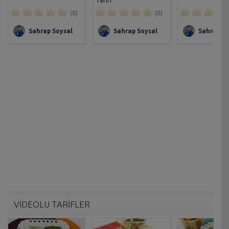
(0)
(0)
Sahrap Soysal
Sahrap Soysal
Sahrap So
VİDEOLU TARİFLER