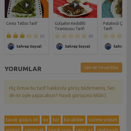
Ceviz Tatlısı Tarif
Gülşahın Kedidilli
Patatesli Çıtır 
Tiramisusu Tarifi
Tarifi
(3)
(0)
Sahrap Soysal
Sahrap Soysal
Sahrap So
YORUMLAR
Sen de Yorum Ekle
Hiç kimse bu tarif hakkında görüş bildirmemiş. Sen
de mi öyle yapacaksın? Haydi görüşünü bildir:)
tavuk göğüs eti
su
tuz
karabiber
süzme yoğurt
yoğurt
sarımsak
tavuk suyu
ceviz içi
zeytinyağı