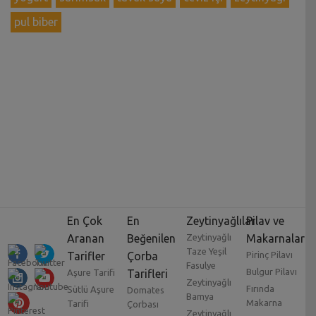
pul biber
En Çok
En
Zeytinyağlılar
Pilav ve
Aranan
Beğenilen
Zeytinyağlı
Makarnalar
Taze Yeşil
Tarifler
Çorba
Pirinç Pilavı
Fasulye
Bulgur Pilavı
Aşure Tarifi
Tarifleri
Zeytinyağlı
Fırında
Sütlü Aşure
Domates
Bamya
Makarna
Tarifi
Çorbası
Zeytinyağlı