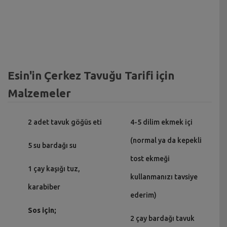
Esin'in Çerkez Tavuğu Tarifi için
Malzemeler
2 adet tavuk göğüs eti
4-5 dilim ekmek içi
(normal ya da kepekli
5 su bardağı su
tost ekmeği
1 çay kaşığı tuz,
kullanmanızı tavsiye
karabiber
ederim)
Sos için;
2 çay bardağı tavuk