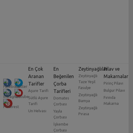
En Çok
En
Zeytinyağlılar
Pilav ve
Aranan
Beğenilen
Zeytinyağlı
Makarnalar
Taze Yeşil
Tarifler
Çorba
Pirinç Pilavı
Fasulye
Bulgur Pilavı
Aşure Tarifi
Tarifleri
Zeytinyağlı
Fırında
Sütlü Aşure
Domates
Bamya
Makarna
Tarifi
Çorbası
Zeytinyağlı
Un Helvası
Yayla
Pırasa
Çorbası
İşkembe
Çorbası