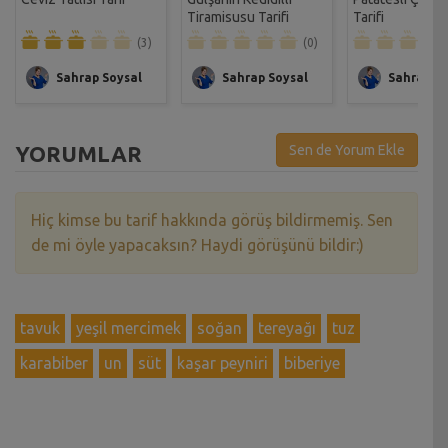
Tiramisusu Tarifi
Tarifi
(3)
(0)
Sahrap Soysal
Sahrap Soysal
Sahrap So
YORUMLAR
Sen de Yorum Ekle
Hiç kimse bu tarif hakkında görüş bildirmemiş. Sen
de mi öyle yapacaksın? Haydi görüşünü bildir:)
tavuk
yeşil mercimek
soğan
tereyağı
tuz
karabiber
un
süt
kaşar peyniri
biberiye