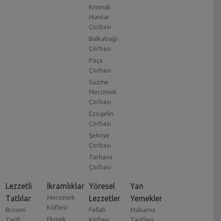
Kremalı
Mantar
Çorbası
Balkabağı
Çorbası
Paça
Çorbası
Süzme
Mercimek
Çorbası
Ezogelin
Çorbası
Şehriye
Çorbası
Tarhana
Çorbası
Lezzetli
İkramlıklar
Yöresel
Yan
Tatlılar
Mercimek
Lezzetler
Yemekler
Köftesi
Browni
Fellah
Makarna
Ekmek
Tarifi
Köftesi
Tarifleri