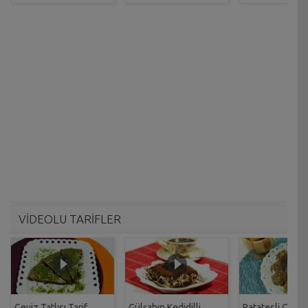
VİDEOLU TARİFLER
Ceviz Tatlısı Tarif
Gülşahın Kedidilli
Patatesli Çıtır 