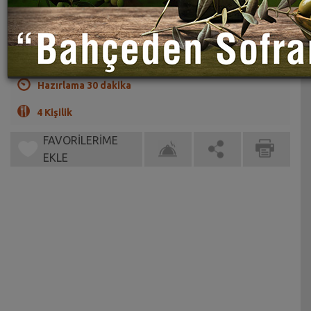
Hem tavuk eti hem mercimekle tam bir enerji deposu
(1)
Hazırlama 30 dakika
4 Kişilik
FAVORİLERİME
EKLE