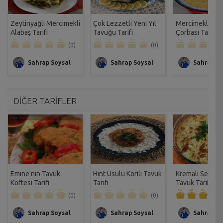
Zeytinyağlı Mercimekli
Çok Lezzetli Yeni Yıl
Mercimekli Bro
Alabaş Tarifi
Tavuğu Tarifi
Çorbası Tarifi
(0)
(0)
Sahrap Soysal
Sahrap Soysal
Sahrap So
DİĞER TARİFLER
Emine'nin Tavuk
Hint Usulü Körili Tavuk
Kremalı Sebzeli
Köftesi Tarifi
Tarifi
Tavuk Tarifi
(0)
(0)
Sahrap Soysal
Sahrap Soysal
Sahrap So