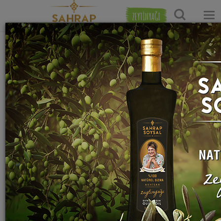
ZEYTİNYAĞI
Ana Sayfa
Et Yemekleri Tarifleri
Tavuk Yemekleri Tarif
Melda'nın Mercimekli Tavuğu Tarifi
Sahrap Soysal