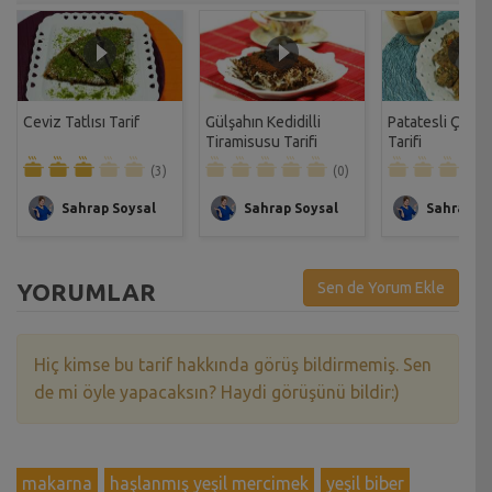
Ceviz Tatlısı Tarif
Gülşahın Kedidilli
Patatesli Çıtır 
Tiramisusu Tarifi
Tarifi
(3)
(0)
Sahrap Soysal
Sahrap Soysal
Sahrap So
YORUMLAR
Sen de Yorum Ekle
Hiç kimse bu tarif hakkında görüş bildirmemiş. Sen
de mi öyle yapacaksın? Haydi görüşünü bildir:)
makarna
haşlanmış yeşil mercimek
yeşil biber