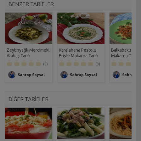
BENZER TARİFLER
Zeytinyağlı Mercimekli
Karalahana Pestolu
Balkabaklı Cevi
Alabaş Tarifi
Erişte Makarna Tarifi
Makarna Tarifi
(0)
(0)
Sahrap Soysal
Sahrap Soysal
Sahrap So
DİĞER TARİFLER