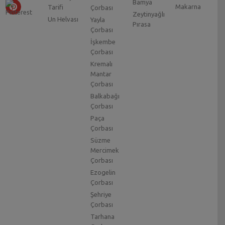
Bamya
Makarna
Tarifi
Çorbası
Zeytinyağlı
Un Helvası
Yayla
Pırasa
Çorbası
İşkembe
Çorbası
Kremalı
Mantar
Çorbası
Balkabağı
Çorbası
Paça
Çorbası
Süzme
Mercimek
Çorbası
Ezogelin
Çorbası
Şehriye
Çorbası
Tarhana