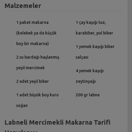
Malzemeler
1 paket makarna
1 çay kaşığı tuz,
(kelebek ya da küçük
karabiber, pul biber
boy bir makarna)
1 yemek kaşığı biber
2 su bardağı haşlanmış
salçası
yeşil mercimek
4 yemek kaşığı
2 adet yeşil biber
zeytinyağı
1 adet büyük boy kuru
200 gr labne
soğan
Labneli Mercimekli Makarna Tarifi