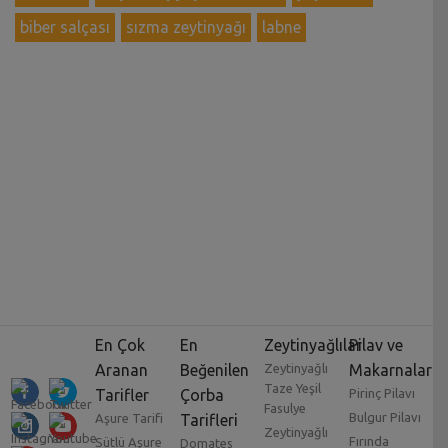
biber salçası
sızma zeytinyağı
labne
En Çok
En
Zeytinyağlılar
Pilav ve
Aranan
Beğenilen
Zeytinyağlı
Makarnalar
Taze Yeşil
Tarifler
Çorba
Pirinç Pilavı
Fasulye
Bulgur Pilavı
Aşure Tarifi
Tarifleri
Zeytinyağlı
Fırında
Sütlü Aşure
Domates