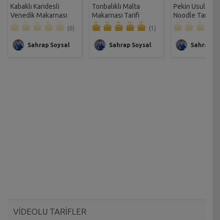
Kabaklı Karidesli
Tonbalıklı Malta
Pekin Usulü Etl
Venedik Makarnası
Makarnası Tarifi
Noodle Tarifi
Tarifi
(0)
(1)
Sahrap Soysal
Sahrap Soysal
Sahrap So
VİDEOLU TARİFLER