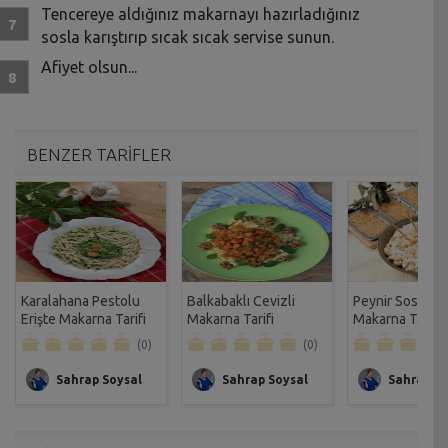
Tencereye aldığınız makarnayı hazırladığınız
sosla karıştırıp sıcak sıcak servise sunun.
Afiyet olsun...
BENZER TARİFLER
Karalahana Pestolu
Balkabaklı Cevizli
Peynir Soslu Ce
Erişte Makarna Tarifi
Makarna Tarifi
Makarna Tarifi
(0)
(0)
Sahrap Soysal
Sahrap Soysal
Sahrap So