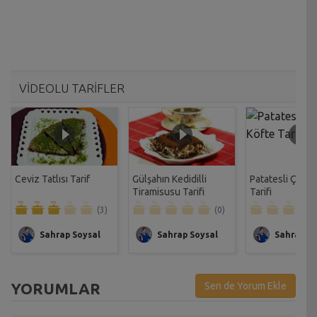
VİDEOLU TARİFLER
Ceviz Tatlısı Tarif
Gülşahın Kedidilli
Patatesli Çıtır 
Tiramisusu Tarifi
Tarifi
(3)
(0)
Sahrap Soysal
Sahrap Soysal
Sahrap So
YORUMLAR
Sen de Yorum Ekle