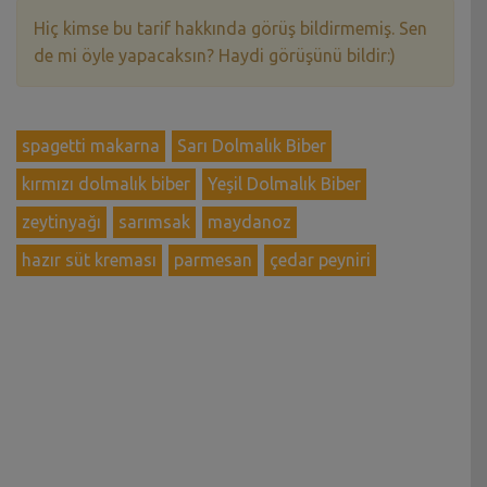
Hiç kimse bu tarif hakkında görüş bildirmemiş. Sen
de mi öyle yapacaksın? Haydi görüşünü bildir:)
spagetti makarna
Sarı Dolmalık Biber
kırmızı dolmalık biber
Yeşil Dolmalık Biber
zeytinyağı
sarımsak
maydanoz
hazır süt kreması
parmesan
çedar peyniri