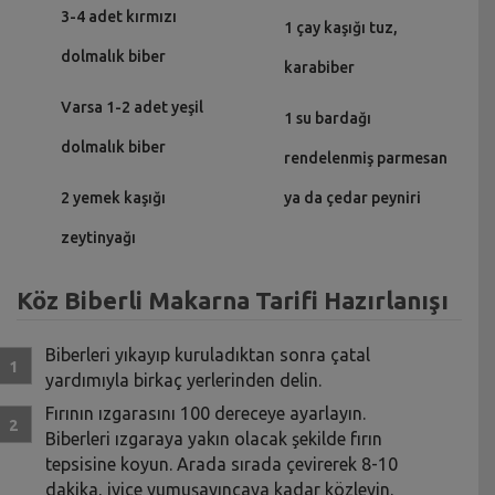
3-4 adet kırmızı
1 çay kaşığı tuz,
dolmalık biber
karabiber
Varsa 1-2 adet yeşil
1 su bardağı
dolmalık biber
rendelenmiş parmesan
2 yemek kaşığı
ya da çedar peyniri
zeytinyağı
Köz Biberli Makarna Tarifi Hazırlanışı
Biberleri yıkayıp kuruladıktan sonra çatal
yardımıyla birkaç yerlerinden delin.
Fırının ızgarasını 100 dereceye ayarlayın.
Biberleri ızgaraya yakın olacak şekilde fırın
tepsisine koyun. Arada sırada çevirerek 8-10
dakika, iyice yumuşayıncaya kadar közleyin.