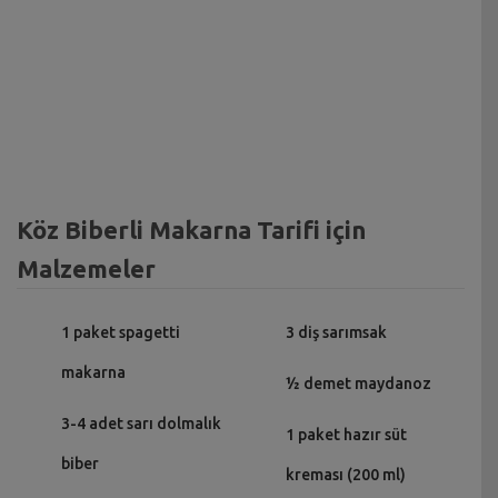
Köz Biberli Makarna Tarifi için
Malzemeler
1 paket spagetti
3 diş sarımsak
makarna
½ demet maydanoz
3-4 adet sarı dolmalık
1 paket hazır süt
biber
kreması (200 ml)