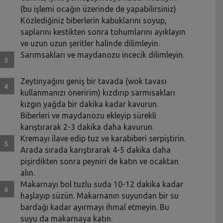
(bu işlemi ocağın üzerinde de yapabilirsiniz)
Közlediğiniz biberlerin kabuklarını soyup,
saplarını kestikten sonra tohumlarını ayıklayın
ve uzun uzun şeritler halinde dilimleyin.
Sarımsakları ve maydanozu incecik dilimleyin.
Zeytinyağını geniş bir tavada (wok tavası
kullanmanızı öneririm) kızdırıp sarmısakları
kızgın yağda bir dakika kadar kavurun.
Biberleri ve maydanozu ekleyip sürekli
karıştırarak 2-3 dakika daha kavurun.
Kremayı ilave edip tuz ve karabiberi serpiştirin.
Arada sırada karıştırarak 4-5 dakika daha
pişirdikten sonra peyniri de katın ve ocaktan
alın.
Makarnayı bol tuzlu suda 10-12 dakika kadar
haşlayıp süzün. Makarnanın suyundan bir su
bardağı kadar ayırmayı ihmal etmeyin. Bu
suyu da makarnaya katın.