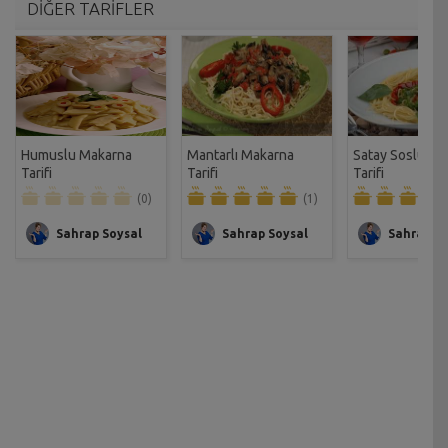
DİĞER TARİFLER
Humuslu Makarna
Mantarlı Makarna
Satay Soslu Ma
Tarifi
Tarifi
Tarifi
(0)
(1)
Sahrap Soysal
Sahrap Soysal
Sahrap So