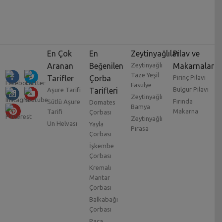
En Çok
En
Zeytinyağlılar
Pilav ve
Aranan
Beğenilen
Zeytinyağlı
Makarnalar
Taze Yeşil
Tarifler
Çorba
Pirinç Pilavı
Fasulye
Bulgur Pilavı
Aşure Tarifi
Tarifleri
Zeytinyağlı
Fırında
Sütlü Aşure
Domates
Bamya
Makarna
Tarifi
Çorbası
Zeytinyağlı
Un Helvası
Yayla
Pırasa
Çorbası
İşkembe
Çorbası
Kremalı
Mantar
Çorbası
Balkabağı
Çorbası
Paça