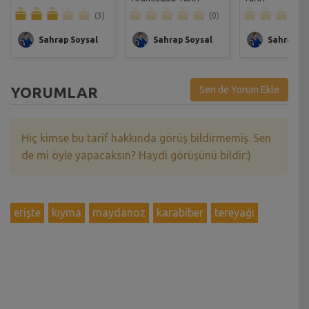
(3)
(0)
Sahrap Soysal
Sahrap Soysal
Sahrap So
YORUMLAR
Sen de Yorum Ekle
Hiç kimse bu tarif hakkında görüş bildirmemiş. Sen
de mi öyle yapacaksın? Haydi görüşünü bildir:)
erişte
kıyma
maydanoz
karabiber
tereyağı