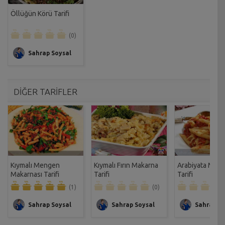
Öllüğün Körü Tarifi
(0)
Sahrap Soysal
DİĞER TARİFLER
Kıymalı Mengen
Kıymalı Fırın Makarna
Arabiyata Maka
Makarnası Tarifi
Tarifi
Tarifi
(1)
(0)
Sahrap Soysal
Sahrap Soysal
Sahrap So