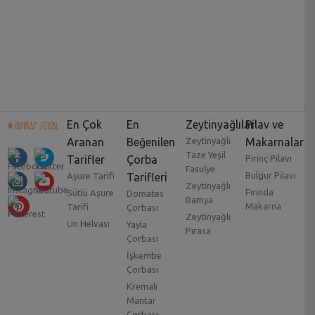
En Çok
En
Zeytinyağlılar
Pilav ve
Aranan
Beğenilen
Zeytinyağlı
Makarnalar
Taze Yeşil
Tarifler
Çorba
Pirinç Pilavı
Fasulye
Bulgur Pilavı
Aşure Tarifi
Tarifleri
Zeytinyağlı
Fırında
Sütlü Aşure
Domates
Bamya
Makarna
Tarifi
Çorbası
Zeytinyağlı
Un Helvası
Yayla
Pırasa
Çorbası
İşkembe
Çorbası
Kremalı
Mantar
Çorbası