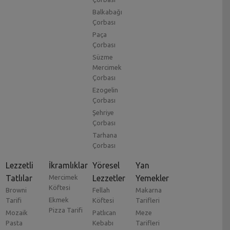
Balkabağı
Çorbası
Paça
Çorbası
Süzme
Mercimek
Çorbası
Ezogelin
Çorbası
Şehriye
Çorbası
Tarhana
Çorbası
Lezzetli
İkramlıklar
Yöresel
Yan
Tatlılar
Mercimek
Lezzetler
Yemekler
Köftesi
Browni
Fellah
Makarna
Ekmek
Tarifi
Köftesi
Tarifleri
Pizza Tarifi
Mozaik
Patlıcan
Meze
Pasta
Kebabı
Tarifleri