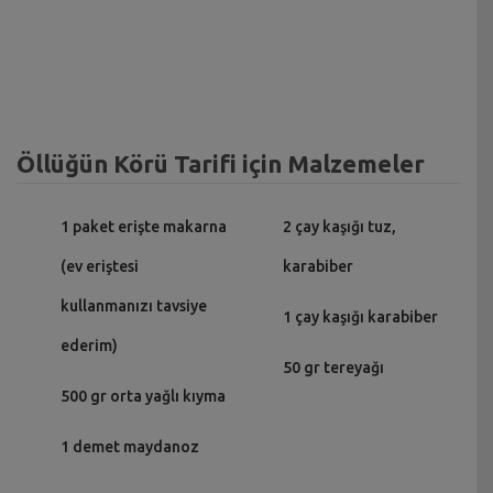
Öllüğün Körü Tarifi için Malzemeler
1 paket erişte makarna
2 çay kaşığı tuz,
(ev eriştesi
karabiber
kullanmanızı tavsiye
1 çay kaşığı karabiber
ederim)
50 gr tereyağı
500 gr orta yağlı kıyma
1 demet maydanoz