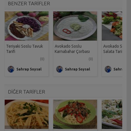
BENZER TARİFLER
Teriyaki Soslu Tavuk
Avokado Soslu
Avokado Soslu 
Tarifi
Karnabahar Çorbası
Salata Tarifi
Tarifi
(0)
(0)
Sahrap Soysal
Sahrap Soysal
Sahrap So
DİĞER TARİFLER