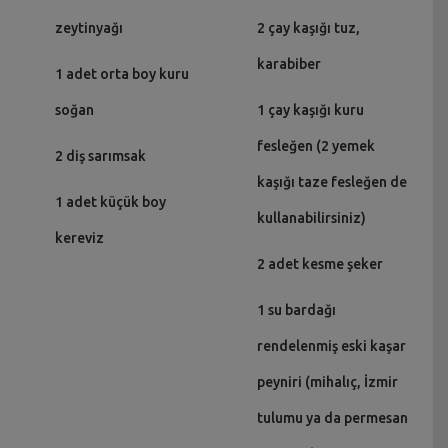
zeytinyağı
2 çay kaşığı tuz,
karabiber
1 adet orta boy kuru
soğan
1 çay kaşığı kuru
fesleğen (2 yemek
2 diş sarımsak
kaşığı taze fesleğen de
1 adet küçük boy
kullanabilirsiniz)
kereviz
2 adet kesme şeker
1 su bardağı
rendelenmiş eski kaşar
peyniri (mihalıç, İzmir
tulumu ya da permesan