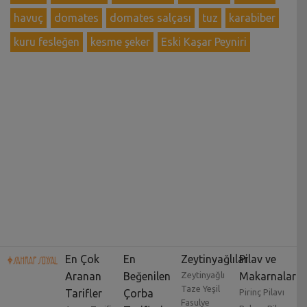
havuç
domates
domates salçası
tuz
karabiber
kuru fesleğen
kesme şeker
Eski Kaşar Peyniri
En Çok
En
Zeytinyağlılar
Pilav ve
Aranan
Beğenilen
Zeytinyağlı
Makarnalar
Taze Yeşil
Tarifler
Çorba
Pirinç Pilavı
Fasulye