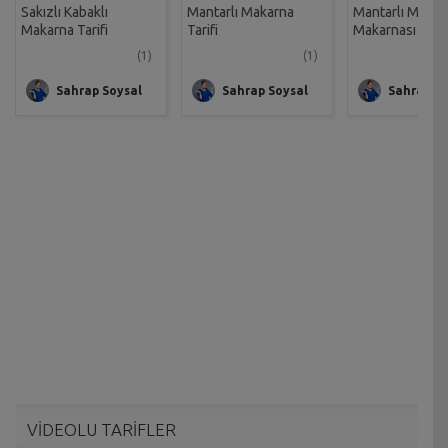
Sakızlı Kabaklı
Mantarlı Makarna
Mantarlı Mali
Makarna Tarifi
Tarifi
Makarnası Tarif
(1)
(1)
Sahrap Soysal
Sahrap Soysal
Sahrap So
VİDEOLU TARİFLER