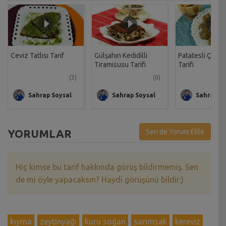
Ceviz Tatlısı Tarif
Gülşahın Kedidilli
Patatesli Çıtır 
Tiramisusu Tarifi
Tarifi
(3)
(0)
Sahrap Soysal
Sahrap Soysal
Sahrap So
YORUMLAR
Sen de Yorum Ekle
Hiç kimse bu tarif hakkında görüş bildirmemiş. Sen
de mi öyle yapacaksın? Haydi görüşünü bildir:)
kıyma
zeytinyağı
kuru soğan
sarımsak
kereviz