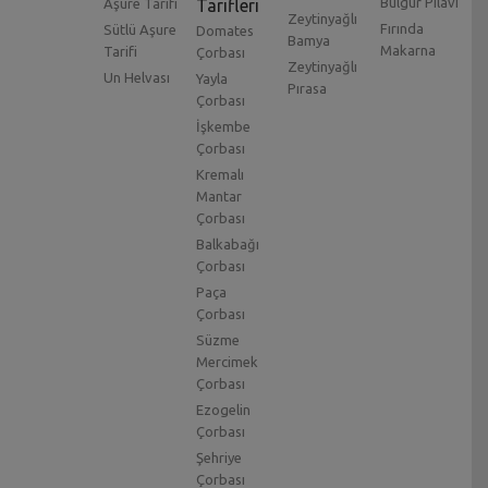
Bulgur Pilavı
Aşure Tarifi
Tarifleri
Zeytinyağlı
Fırında
Sütlü Aşure
Domates
Bamya
Makarna
Tarifi
Çorbası
Zeytinyağlı
Un Helvası
Yayla
Pırasa
Çorbası
İşkembe
Çorbası
Kremalı
Mantar
Çorbası
Balkabağı
Çorbası
Paça
Çorbası
Süzme
Mercimek
Çorbası
Ezogelin
Çorbası
Şehriye
Çorbası