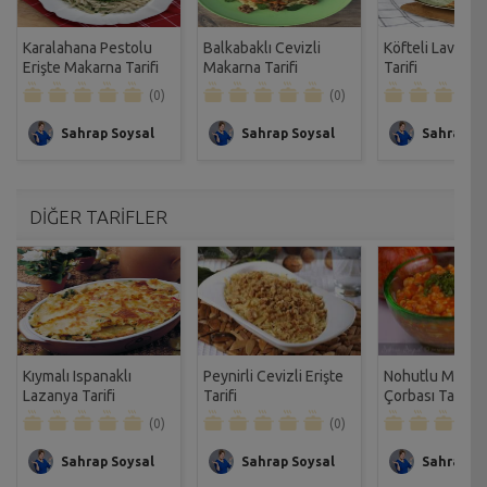
Karalahana Pestolu
Balkabaklı Cevizli
Köfteli Lavaş P
Erişte Makarna Tarifi
Makarna Tarifi
Tarifi
(0)
(0)
Sahrap Soysal
Sahrap Soysal
Sahrap So
DİĞER TARİFLER
Kıymalı Ispanaklı
Peynirli Cevizli Erişte
Nohutlu Makar
Lazanya Tarifi
Tarifi
Çorbası Tarifi
(0)
(0)
Sahrap Soysal
Sahrap Soysal
Sahrap So