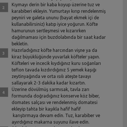
Kıymayı derin bir kaba koyup üzerine tuz ve
karabiberi ekleyin. Yumurtayı kırıp rendelenmiş
peyniri ve galeta ununu (bayat ekmek içi de
kullanabilirsiniz) katıp iyice yoğurun. Köfte
hamurunun sertleşmesi ve kızarırken
dağılmaması için buzdolabında bir saat kadar
bekletin.
Hazırladığınız köfte harcından vişne ya da
kiraz büyüklüğünde yuvarlak köfteler yapın.
Köfteleri ve incecik kıydığınız kuru soğanları
teflon tavada kızdırdığınız 5 yemek kaşığı
zeytinyağında ve orta ısılı ateşte tavayı
sallayarak 2-3 dakika kadar kızartın.
Üzerine dövülmüş sarmısak, tavla zarı
formunda doğradığınız konserve köz biber,
domates salçası ve rendelenmiş domatesi
ekleyip tahta bir kaşıkla hafif hafif
karıştırmaya devam edin. Tuz, karabiber ve
ayırdığınız makarna suyunu ilave edin.