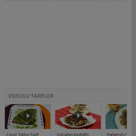
VİDEOLU TARİFLER
Ceviz Tatlısı Tarif
Gülşahın Kedidilli
Patatesli Çıtır 