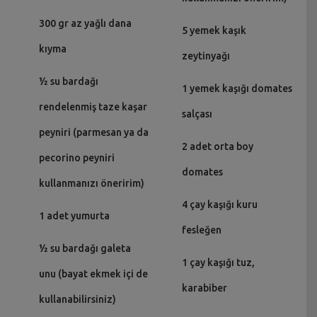
300 gr az yağlı dana
5 yemek kaşık
kıyma
zeytinyağı
½ su bardağı
1 yemek kaşığı domates
rendelenmiş taze kaşar
salçası
peyniri (parmesan ya da
2 adet orta boy
pecorino peyniri
domates
kullanmanızı öneririm)
4 çay kaşığı kuru
1 adet yumurta
fesleğen
½ su bardağı galeta
1 çay kaşığı tuz,
unu (bayat ekmek içi de
karabiber
kullanabilirsiniz)