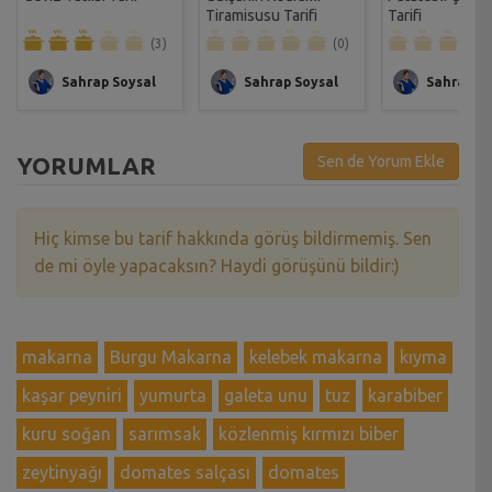
Tiramisusu Tarifi
Tarifi
(3)
(0)
Sahrap Soysal
Sahrap Soysal
Sahrap So
YORUMLAR
Sen de Yorum Ekle
Hiç kimse bu tarif hakkında görüş bildirmemiş. Sen
de mi öyle yapacaksın? Haydi görüşünü bildir:)
makarna
Burgu Makarna
kelebek makarna
kıyma
kaşar peyniri
yumurta
galeta unu
tuz
karabiber
kuru soğan
sarımsak
közlenmiş kırmızı biber
zeytinyağı
domates salçası
domates