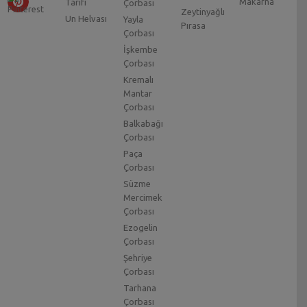
Makarna
Tarifi
Çorbası
Zeytinyağlı
Un Helvası
Yayla
Pırasa
Çorbası
İşkembe
Çorbası
Kremalı
Mantar
Çorbası
Balkabağı
Çorbası
Paça
Çorbası
Süzme
Mercimek
Çorbası
Ezogelin
Çorbası
Şehriye
Çorbası
Tarhana
Çorbası