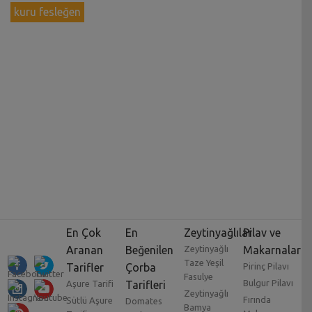
kuru fesleğen
En Çok
En
Zeytinyağlılar
Pilav ve
Aranan
Beğenilen
Zeytinyağlı
Makarnalar
Taze Yeşil
Tarifler
Çorba
Pirinç Pilavı
Fasulye
Bulgur Pilavı
Aşure Tarifi
Tarifleri
Zeytinyağlı
Fırında
Sütlü Aşure
Domates
Bamya