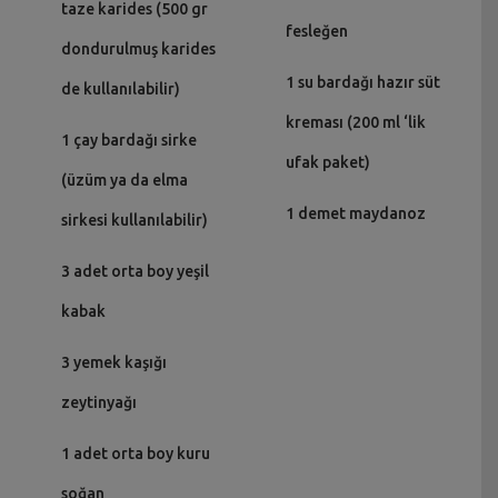
taze karides (500 gr
fesleğen
dondurulmuş karides
1 su bardağı hazır süt
de kullanılabilir)
kreması (200 ml ‘lik
1 çay bardağı sirke
ufak paket)
(üzüm ya da elma
1 demet maydanoz
sirkesi kullanılabilir)
3 adet orta boy yeşil
kabak
3 yemek kaşığı
zeytinyağı
1 adet orta boy kuru
soğan