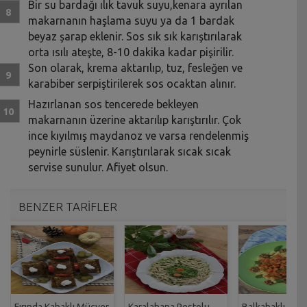
Bir su bardağı ılık tavuk suyu,kenara ayrılan
makarnanın haşlama suyu ya da 1 bardak
beyaz şarap eklenir. Sos sık sık karıştırılarak
orta ısılı ateşte, 8-10 dakika kadar pişirilir.
Son olarak, krema aktarılıp, tuz, fesleğen ve
karabiber serpiştirilerek sos ocaktan alınır.
Hazırlanan sos tencerede bekleyen
makarnanın üzerine aktarılıp karıştırılır. Çok
ince kıyılmış maydanoz ve varsa rendelenmiş
peynirle süslenir. Karıştırılarak sıcak sıcak
servise sunulur. Afiyet olsun.
BENZER TARİFLER
Fırında Kabaklı Mücver
Karalahana Pestolu
Balkabaklı Cevi