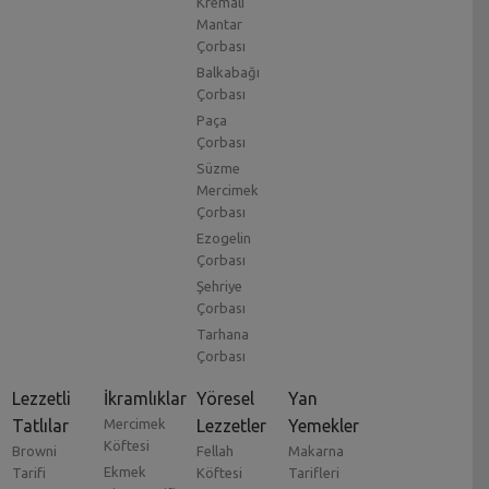
Kremalı
Mantar
Çorbası
Balkabağı
Çorbası
Paça
Çorbası
Süzme
Mercimek
Çorbası
Ezogelin
Çorbası
Şehriye
Çorbası
Tarhana
Çorbası
Lezzetli
İkramlıklar
Yöresel
Yan
Tatlılar
Mercimek
Lezzetler
Yemekler
Köftesi
Browni
Fellah
Makarna
Ekmek
Tarifi
Köftesi
Tarifleri