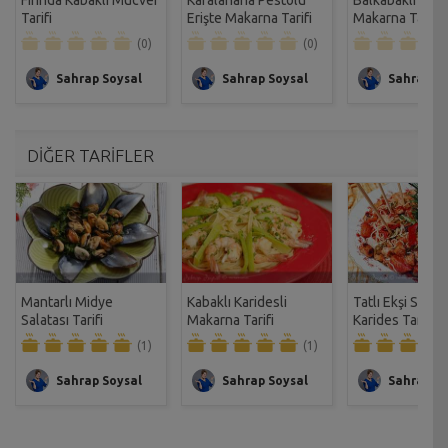
Tarifi
Erişte Makarna Tarifi
Makarna Tarifi
(0)
(0)
Sahrap Soysal
Sahrap Soysal
Sahrap So
DİĞER TARİFLER
Mantarlı Midye
Kabaklı Karidesli
Tatlı Ekşi Soslu
Salatası Tarifi
Makarna Tarifi
Karides Tarifi
(1)
(1)
Sahrap Soysal
Sahrap Soysal
Sahrap So