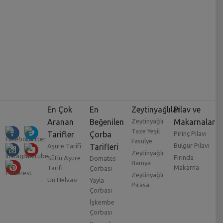
En Çok
En
Zeytinyağlılar
Pilav ve
Aranan
Beğenilen
Zeytinyağlı
Makarnalar
Taze Yeşil
Tarifler
Çorba
Pirinç Pilavı
Fasulye
Bulgur Pilavı
Aşure Tarifi
Tarifleri
Zeytinyağlı
Fırında
Sütlü Aşure
Domates
Bamya
Makarna
Tarifi
Çorbası
Zeytinyağlı
Un Helvası
Yayla
Pırasa
Çorbası
İşkembe
Çorbası