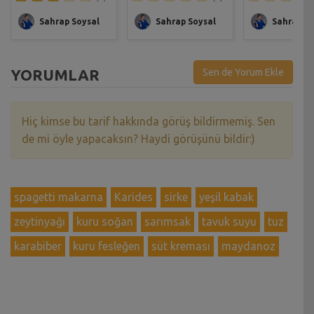
Sahrap Soysal
Sahrap Soysal
Sahrap So
YORUMLAR
Sen de Yorum Ekle
Hiç kimse bu tarif hakkında görüş bildirmemiş. Sen
de mi öyle yapacaksın? Haydi görüşünü bildir:)
spagetti makarna
Karides
sirke
yeşil kabak
zeytinyağı
kuru soğan
sarımsak
tavuk suyu
tuz
karabiber
kuru fesleğen
süt kreması
maydanoz