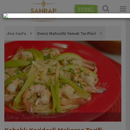
ZEYTİNYAĞI
Ana Sayfa
Deniz Mahsullü Yemek Tarifleri