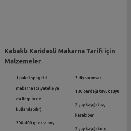
Kabaklı Karidesli Makarna Tarifi için
Malzemeler
1 paket spagetti
3 diş sarımsak
makarna (talyatelle ya
1 su bardağı tavuk suyu
da linguin de
2 çay kaşığı tuz,
kullanılabilir)
karabiber
300-400 gr orta boy
2 çay kaşığı kuru