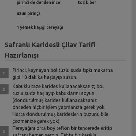
pirinci de denilen ince
toz biber
uzun pirinç)
1 yemek kaşığı tereyağı
Safranlı Karidesli Çilav Tarifi
Hazırlanışı
Pirinci, kaynayan bol tuzlu suda tıpkı makarna
gibi 10 dakika haşlayıp süzün.
Kabuklu taze karides kullanacaksanız; bol
tuzlu suda haşlayıp kabuklarını soyun.
(dondurulmuş karides kullanacaksanız
önceden hiçbir işlem yapmanıza gerek yok.
Hatta dondurulmuş karideslerin buzunu bile
çözmenize gerek yok)
Tereyağını orta boy teflon bir tencerede eritip
safranı hemen serpin. Tahta bir kaşıkla