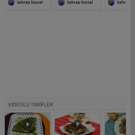
Sahrap Soysal
Sahrap Soysal
Sahrap So
VİDEOLU TARİFLER