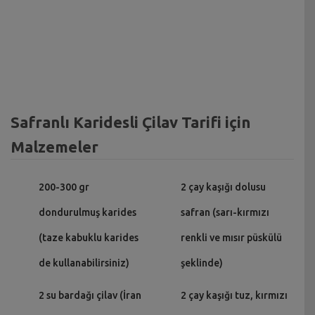
Safranlı Karidesli Çilav Tarifi için
Malzemeler
200-300 gr
2 çay kaşığı dolusu
dondurulmuş karides
safran (sarı-kırmızı
(taze kabuklu karides
renkli ve mısır püskülü
de kullanabilirsiniz)
şeklinde)
2 su bardağı çilav (İran
2 çay kaşığı tuz, kırmızı