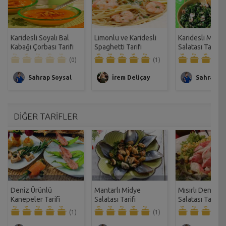
Karidesli Soyalı Bal
Limonlu ve Karidesli
Karidesli Mayd
Kabağı Çorbası Tarifi
Spaghetti Tarifi
Salatası Tarifi
(0)
(1)
Sahrap Soysal
İrem Deliçay
Sahrap So
DİĞER TARİFLER
Deniz Ürünlü
Mantarlı Midye
Mısırlı Deniz Ür
Kanepeler Tarifi
Salatası Tarifi
Salatası Tarifi
(1)
(1)