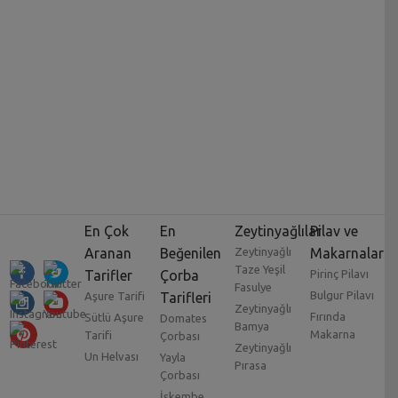
En Çok
En
Zeytinyağlılar
Pilav ve
Aranan
Beğenilen
Zeytinyağlı
Makarnalar
Taze Yeşil
Tarifler
Çorba
Pirinç Pilavı
Fasulye
Bulgur Pilavı
Aşure Tarifi
Tarifleri
Zeytinyağlı
Fırında
Sütlü Aşure
Domates
Bamya
Makarna
Tarifi
Çorbası
Zeytinyağlı
Un Helvası
Yayla
Pırasa
Çorbası
İşkembe