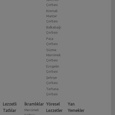
Çorbası
Kremalı
Mantar
Çorbası
Balkabağı
Çorbası
Paça
Çorbası
Süzme
Mercimek
Çorbası
Ezogelin
Çorbası
Şehriye
Çorbası
Tarhana
Çorbası
Lezzetli
İkramlıklar
Yöresel
Yan
Tatlılar
Mercimek
Lezzetler
Yemekler
Köftesi