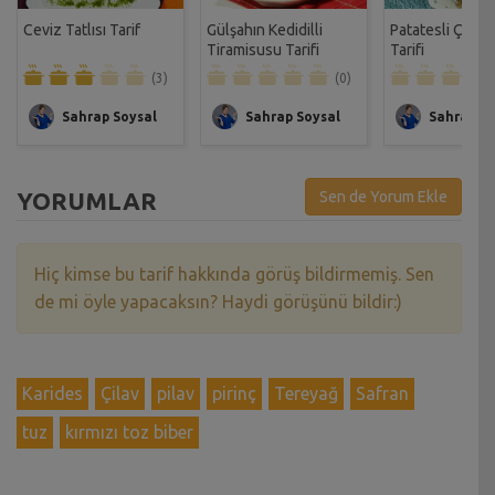
Ceviz Tatlısı Tarif
Gülşahın Kedidilli
Patatesli Çıtır 
Tiramisusu Tarifi
Tarifi
(3)
(0)
Sahrap Soysal
Sahrap Soysal
Sahrap So
YORUMLAR
Sen de Yorum Ekle
Hiç kimse bu tarif hakkında görüş bildirmemiş. Sen
de mi öyle yapacaksın? Haydi görüşünü bildir:)
Karides
Çilav
pilav
pirinç
Tereyağ
Safran
tuz
kırmızı toz biber