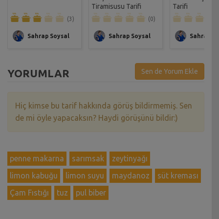
Tiramisusu Tarifi
Tarifi
(3)
(0)
Sahrap Soysal
Sahrap Soysal
Sahrap So
YORUMLAR
Sen de Yorum Ekle
Hiç kimse bu tarif hakkında görüş bildirmemiş. Sen
de mi öyle yapacaksın? Haydi görüşünü bildir:)
penne makarna
sarımsak
zeytinyağı
limon kabuğu
limon suyu
maydanoz
süt kreması
Çam Fıstığı
tuz
pul biber