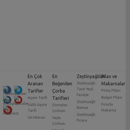
En Çok
En
Zeytinyağlılar
Pilav ve
Aranan
Beğenilen
Zeytinyağlı
Makarnalar
Taze Yeşil
Tarifler
Çorba
Pirinç Pilavı
Fasulye
Bulgur Pilavı
Aşure Tarifi
Tarifleri
Zeytinyağlı
Fırında
Sütlü Aşure
Domates
Bamya
Makarna
Tarifi
Çorbası
Zeytinyağlı
Un Helvası
Yayla
Pırasa
Çorbası