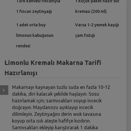
Türk kahvesi fincanıyla
1 küçük paket hazır süt
1 fincan zeytinyağı
kreması (200 ml)
1 adet orta boy
Varsa 1-2 yemek kaşığı
limonun kabuğunun
çam fıstığı
rendesi
Limonlu Kremalı Makarna Tarifi
Hazırlanışı
Makarnayı kaynayan tuzlu suda en fazla 10-12
dakika, diri kalacak şekilde haşlayın. Sosu
hazırlamak için; sarmısakları soyup incecik
doğrayın. Maydanozu ayıklayıp incecik
dilimleyin. Zeytinyağını derin wok tavasına
koyup orta ısılı ateşte hafifçe kızdırın.
Sarmısakları ekleyip karıştırarak 1 dakika