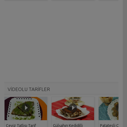
VİDEOLU TARİFLER
Ceviz Tatlısı Tarif
Gülşahın Kedidilli
Patatesli Çıtır 