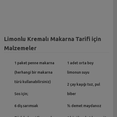
Limonlu Kremalı Makarna Tarifi için
Malzemeler
1 paket penne makarna
1 adet orta boy
(herhangi bir makarna
limonun suyu
türü kullanabilirsiniz)
2 çay kaşığı tuz, pul
Sos için;
biber
6 diş sarımsak
½ demet maydanoz