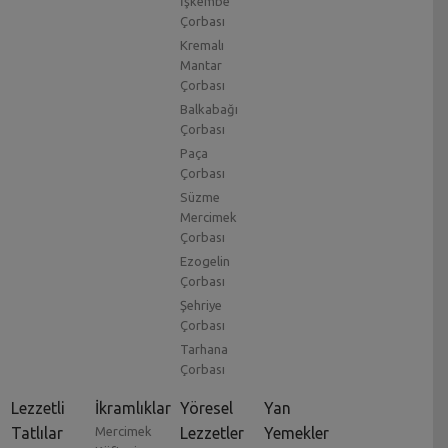
İşkembe
Çorbası
Kremalı
Mantar
Çorbası
Balkabağı
Çorbası
Paça
Çorbası
Süzme
Mercimek
Çorbası
Ezogelin
Çorbası
Şehriye
Çorbası
Tarhana
Çorbası
Lezzetli
İkramlıklar
Yöresel
Yan
Tatlılar
Mercimek
Lezzetler
Yemekler