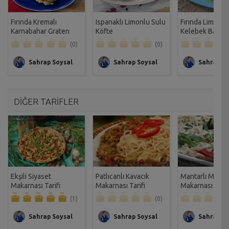
Fırında Kremalı
Ispanaklı Limonlu Sulu
Fırında Limonlu
Karnabahar Graten
Köfte
Kelebek Balık Ta
Tarifi
(0)
(0)
Sahrap Soysal
Sahrap Soysal
Sahrap So
DİĞER TARİFLER
Ekşili Siyaset
Patlıcanlı Kavacık
Mantarlı Mali
Makarnası Tarifi
Makarnası Tarifi
Makarnası Tarif
(1)
(0)
Sahrap Soysal
Sahrap Soysal
Sahrap So