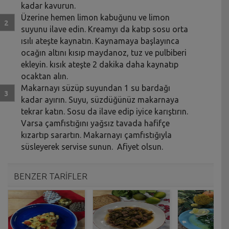
kadar kavurun.
Üzerine hemen limon kabuğunu ve limon
suyunu ilave edin. Kreamyı da katıp sosu orta
ısılı ateşte kaynatın. Kaynamaya başlayınca
ocağın altını kısıp maydanoz, tuz ve pulbiberi
ekleyin. kısık ateşte 2 dakika daha kaynatıp
ocaktan alın.
Makarnayı süzüp suyundan 1 su bardağı
kadar ayırın. Suyu, süzdüğünüz makarnaya
tekrar katın. Sosu da ilave edip iyice karıştırın.
Varsa çamfıstığını yağsız tavada hafifçe
kızartıp sarartın. Makarnayı çamfıstığıyla
süsleyerek servise sunun. Afiyet olsun.
BENZER TARİFLER